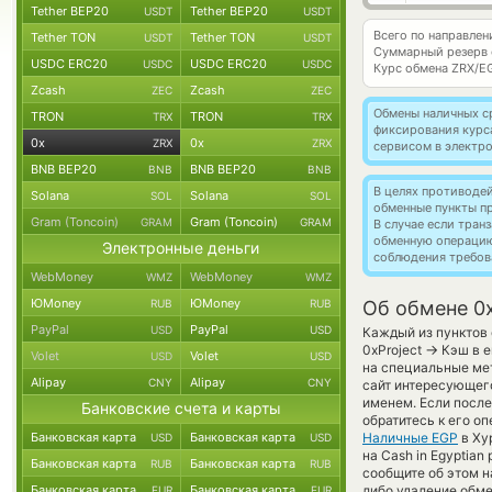
Tether BEP20
Tether BEP20
USDT
USDT
Всего по направлен
Tether TON
Tether TON
USDT
USDT
Суммарный резерв
USDC ERC20
USDC ERC20
USDC
USDC
Курс обмена
ZRX/E
Zcash
Zcash
ZEC
ZEC
Обмены наличных с
TRON
TRON
TRX
TRX
фиксирования курс
0x
0x
ZRX
ZRX
сервисом в электр
BNB BEP20
BNB BEP20
BNB
BNB
В целях противоде
Solana
Solana
SOL
SOL
обменные пункты п
Gram (Toncoin)
Gram (Toncoin)
GRAM
GRAM
В случае если тра
обменную операци
Электронные деньги
соблюдения требов
WebMoney
WebMoney
WMZ
WMZ
ЮMoney
ЮMoney
RUB
RUB
Об обмене 0x
PayPal
PayPal
USD
USD
Каждый из пунктов 
→
0xProject
Кэш в е
Volet
Volet
USD
USD
на специальные мет
Alipay
Alipay
CNY
CNY
сайт интересующего
именем. Если после
Банковские счета и карты
обратитесь к его о
Банковская карта
Банковская карта
Наличные EGP
в Ху
USD
USD
на Cash in Egyptia
Банковская карта
Банковская карта
RUB
RUB
сообщите об этом 
Банковская карта
Банковская карта
либо удаление обме
EUR
EUR