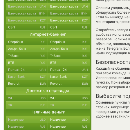
Банковская карта
Банковская карта
UAH
UAH
Спешим уведомить,
обнаружить более 
Банковская карта
Банковская карта
BYN
BYN
Если вы никогда не
Банковская карта
Банковская карта
KZT
KZT
мониторинга, прост
СБП
СБП
RUB
RUB
Старайтесь всегда
Интернет-банкинг
удобства использов
резервов. Если же 
Сбербанк
Сбербанк
RUB
RUB
обменом, воспольз
же на Telegram. Ес
Альфа-Банк
Альфа-Банк
RUB
RUB
найти подходящий в
Т-Банк
Т-Банк
RUB
RUB
Безопасност
ВТБ
ВТБ
RUB
RUB
Каждый из обменны
Приват 24
Приват 24
UAH
UAH
при этом команда 
Kaspi Bank
Kaspi Bank
KZT
KZT
Использование мон
пунктах. При выбор
Revolut
Revolut
EUR
EUR
размер резервов и 
Денежные переводы
Выберите по
WU
WU
USD
USD
Обменные пункты по
ЗК
ЗК
RUB
RUB
странах, например:
Наличные деньги
городах могут отли
удобнее ввести или
Наличные
Наличные
USD
USD
Наличные
Наличные
RUB
RUB