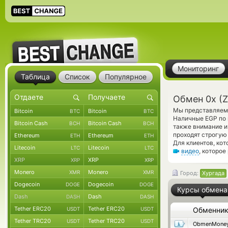
Мониторинг
Таблица
Список
Популярное
Обмен 0x (Z
Мы представляем 
Bitcoin
Bitcoin
BTC
BTC
Наличные EGP по 
Bitcoin Cash
Bitcoin Cash
BCH
BCH
также внимание и
проходят строгую
Ethereum
Ethereum
ETH
ETH
Для клиентов, ко
Litecoin
Litecoin
LTC
LTC
видео
, которое
XRP
XRP
XRP
XRP
Monero
Monero
XMR
XMR
Город:
Хургада
Dogecoin
Dogecoin
DOGE
DOGE
Курсы обмена
Dash
Dash
DASH
DASH
Tether ERC20
Tether ERC20
USDT
USDT
Обменни
Tether TRC20
Tether TRC20
USDT
USDT
ObmenMone