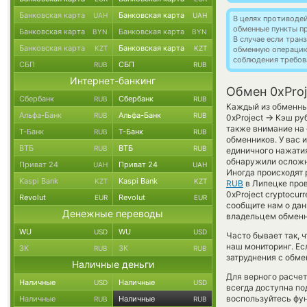
Банковская карта
Банковская карта
UAH
UAH
В целях противоде
обменные пункты п
Банковская карта
Банковская карта
BYN
BYN
В случае если тра
Банковская карта
Банковская карта
KZT
KZT
обменную операци
соблюдения требов
СБП
СБП
RUB
RUB
Интернет-банкинг
Обмен 0xProj
Сбербанк
Сбербанк
RUB
RUB
Каждый из обменных
Альфа-Банк
Альфа-Банк
RUB
RUB
→
0xProject
Кэш руб
также внимание на 
Т-Банк
Т-Банк
RUB
RUB
обменников. У вас 
ВТБ
ВТБ
RUB
RUB
единичного нажатия
обнаружили осложн
Приват 24
Приват 24
UAH
UAH
Иногда происходят 
Kaspi Bank
Kaspi Bank
KZT
KZT
RUB
в Липецке пров
0xProject cryptocur
Revolut
Revolut
EUR
EUR
сообщите нам о да
Денежные переводы
владельцем обменни
WU
WU
USD
USD
Часто бывает так, 
наш мониторинг. Ес
ЗК
ЗК
RUB
RUB
затруднения с обме
Наличные деньги
Для верного расчет
Наличные
Наличные
USD
USD
всегда доступна п
воспользуйтесь фу
Наличные
Наличные
RUB
RUB