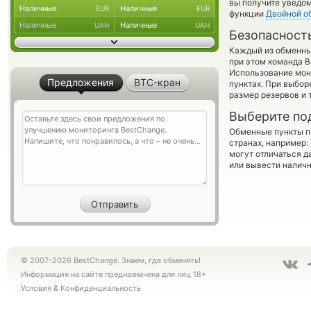
вы получите уведом
Наличные
Наличные
EUR
EUR
функции
Двойной о
Наличные
Наличные
UAH
UAH
Безопасност
Каждый из обменны
при этом команда 
Использование мон
Предложения
BTC-кран
пунктах. При выбор
размер резервов и 
Выберите по
Обменные пункты по
странах, например:
могут отличаться д
или вывести наличн
© 2007-2026 BestChange. Знаем, где обменять!
Информация на сайте предназначена для лиц 18+
Условия
&
Конфиденциальность