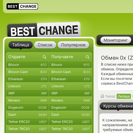
Мониторинг
Таблица
Список
Популярное
Обмен 0x (
В списке ниже пр
Bitcoin
Bitcoin
BTC
BTC
обмена. Определя
Bitcoin Cash
Bitcoin Cash
BCH
BCH
Каждый обменный 
Если вы посетили
Ethereum
Ethereum
ETH
ETH
сервиса BestChan
Litecoin
Litecoin
LTC
LTC
XRP
XRP
XRP
XRP
Город:
Липецк
Monero
Monero
XMR
XMR
Курсы обмена
Dogecoin
Dogecoin
DOGE
DOGE
Dash
Dash
DASH
DASH
К сожалению, на
Tether ERC20
Tether ERC20
USDT
USDT
направлением об
Tether TRC20
Tether TRC20
USDT
USDT
требуемые обмен