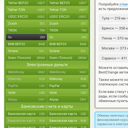
Tether BEP20
Tether BEP20
USDT
USDT
Попробуйте
отме
есть предложени
Tether TON
Tether TON
USDT
USDT
USDC ERC20
USDC ERC20
USDC
USDC
Тула — 219 км
Zcash
Zcash
ZEC
ZEC
Брянск — 356 
TRON
TRON
TRX
TRX
0x
0x
ZRX
ZRX
Пенза — 370 к
BNB BEP20
BNB BEP20
BNB
BNB
Москва — 373
Solana
Solana
SOL
SOL
Gram (Toncoin)
Gram (Toncoin)
GRAM
GRAM
Саранск — 411
Электронные деньги
Можете оставит
WebMoney
WebMoney
BestChange авто
WMZ
WMZ
ЮMoney
ЮMoney
RUB
RUB
Также можете о
платежную систе
PayPal
PayPal
USD
USD
Если вам станут
Volet
Volet
USD
USD
рады, если сооб
Alipay
Alipay
CNY
CNY
обменные пункты
Банковские счета и карты
Банковская карта
Банковская карта
USD
USD
Обмены наличных с
фиксирования курс
Банковская карта
Банковская карта
RUB
RUB
сервисом в электр
Банковская карта
Банковская карта
EUR
EUR