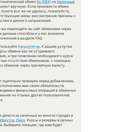
автоматический обмен
0x (ZRX)
на
Наличные
валют вручную. Если произвести обмен
м пункте все же не удалось, пожалуйста,
етствующие меры: рассмотрение причины с
стинга данного направления.
 вы переходите на сайт обменника через
и данным способом и у вас возникли
ложенной в разделе FAQ.
спользуйте
Калькулятор
. К вашим услугам
урсы обмена вас не устраивают,
вия, и при появлении необходимого курса
лучае отсутствия обменников, с помощью
х обменов через транзитную валюту.
л тщательно проверен перед добавлением,
сполнением ими своих обязательств.
оводимых финансовых операций в обменных
имание на отзывы других пользователей,
е.
 деньги за наличные во многих городах и
Иркутск
,
Омск
. Курсы и резервы в разных
а. Выберите локацию, где вам будет