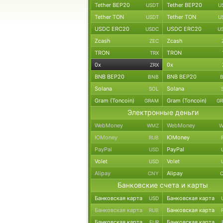
Tether BEP20
Tether BEP20
USDT
U
Tether TON
Tether TON
USDT
U
USDC ERC20
USDC ERC20
USDC
U
Zcash
Zcash
ZEC
TRON
TRON
TRX
0x
0x
ZRX
BNB BEP20
BNB BEP20
BNB
Solana
Solana
SOL
Gram (Toncoin)
Gram (Toncoin)
GRAM
G
Электронные деньги
WebMoney
WebMoney
WMZ
W
ЮMoney
ЮMoney
RUB
PayPal
PayPal
USD
Volet
Volet
USD
Alipay
Alipay
CNY
Банковские счета и карты
Банковская карта
Банковская карта
USD
Банковская карта
Банковская карта
RUB
Банковская карта
Банковская карта
EUR