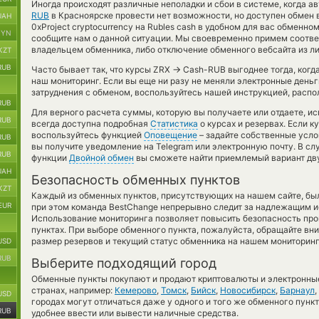
Иногда происходят различные неполадки и сбои в системе, когда 
RUB
в Красноярске провести нет возможности, но доступен обмен 
UAH
0xProject cryptocurrency на Rubles cash в удобном для вас обменно
BYN
сообщите нам о данной ситуации. Мы своевременно примем соотв
владельцем обменника, либо отключение обменного вебсайта из ли
KZT
RUB
→
Часто бывает так, что курсы ZRX
Cash-RUB выгоднее тогда, когда
наш мониторинг. Если вы еще ни разу не меняли электронные деньг
затруднения с обменом, воспользуйтесь нашей инструкцией, распо
RUB
Для верного расчета суммы, которую вы получаете или отдаете, и
RUB
всегда доступна подробная
Статистика
о курсах и резервах. Если к
воспользуйтесь функцией
Оповещение
– задайте собственные усло
RUB
вы получите уведомление на Telegram или электронную почту. В с
RUB
функции
Двойной обмен
вы сможете найти приемлемый вариант дву
UAH
Безопасность обменных пунктов
KZT
Каждый из обменных пунктов, присутствующих на нашем сайте, бы
EUR
при этом команда BestChange непрерывно следит за надлежащим и
Использование мониторинга позволяет повысить безопасность пр
пунктах. При выборе обменного пункта, пожалуйста, обращайте вн
размер резервов и текущий статус обменника на нашем мониторинг
USD
RUB
Выберите подходящий город
Обменные пункты покупают и продают криптовалюты и электронные
странах, например:
Кемерово
,
Томск
,
Бийск
,
Новосибирск
,
Барнаул
,
USD
городах могут отличаться даже у одного и того же обменного пункт
RUB
удобнее ввести или вывести наличные средства.