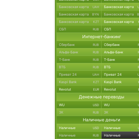
Банковская карта
Банковская карта
UAH
Банковская карта
Банковская карта
BYN
Банковская карта
Банковская карта
KZT
СБП
СБП
RUB
Интернет-банкинг
Сбербанк
Сбербанк
RUB
Альфа-Банк
Альфа-Банк
RUB
Т-Банк
Т-Банк
RUB
ВТБ
ВТБ
RUB
Приват 24
Приват 24
UAH
Kaspi Bank
Kaspi Bank
KZT
Revolut
Revolut
EUR
Денежные переводы
WU
WU
USD
ЗК
ЗК
RUB
Наличные деньги
Наличные
Наличные
USD
Наличные
Наличные
RUB