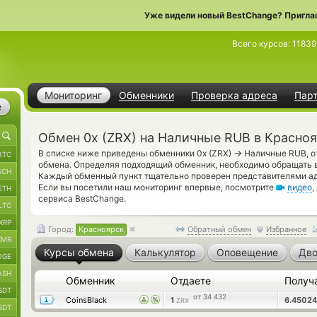
Уже видели новый BestChange? Пригла
Всего курсов:
11839
Мониторинг
Обменники
Проверка адреса
Пар
е
Обмен 0x (ZRX) на Наличные RUB в Красно
→
В списке ниже приведены обменники 0x (ZRX)
Наличные RUB, о
BTC
обмена. Определяя подходящий обменник, необходимо обращать 
BCH
Каждый обменный пункт тщательно проверен представителями а
Если вы посетили наш мониторинг впервые, посмотрите
видео
,
ETH
сервиса BestChange.
LTC
XRP
Город:
Красноярск
Обратный обмен
Избранное
XMR
Курсы обмена
Калькулятор
Оповещение
Дво
OGE
ASH
Обменник
Отдаете
Получ
SDT
от 34 432
CoinsBlack
1
6.4502
ZRX
SDT