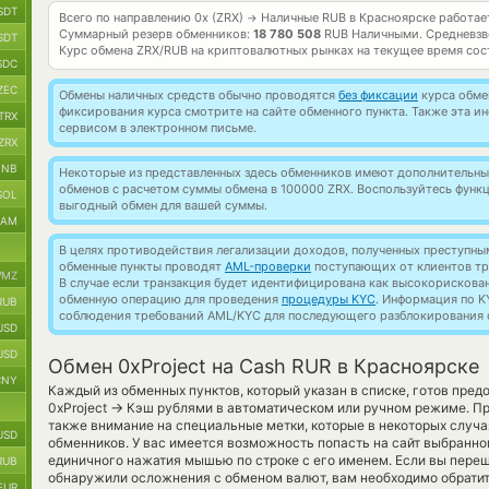
SDT
Всего по направлению 0x (ZRX)
Наличные RUB в Красноярске работа
→
Суммарный резерв обменников:
18 780 508
RUB Наличными.
Средневзв
SDT
Курс обмена
ZRX/RUB
на криптовалютных рынках на текущее время со
SDC
ZEC
Обмены наличных средств обычно проводятся
без фиксации
курса обмен
фиксирования курса смотрите на сайте обменного пункта. Также эта 
TRX
сервисом в электронном письме.
ZRX
BNB
Некоторые из представленных здесь обменников имеют дополнительные
обменов с расчетом суммы обмена в 100000 ZRX. Воспользуйтесь функ
SOL
выгодный обмен для вашей суммы.
RAM
В целях противодействия легализации доходов, полученных преступны
обменные пункты проводят
AML-проверки
поступающих от клиентов тр
MZ
В случае если транзакция будет идентифицирована как высокорискова
обменную операцию для проведения
процедуры KYC
. Информация по K
RUB
соблюдения требований AML/KYC для последующего разблокирования с
USD
USD
Обмен 0xProject на Cash RUR в Красноярске
CNY
Каждый из обменных пунктов, который указан в списке, готов пре
→
0xProject
Кэш рублями в автоматическом или ручном режиме. Пр
также внимание на специальные метки, которые в некоторых случ
USD
обменников. У вас имеется возможность попасть на сайт выбранно
единичного нажатия мышью по строке с его именем. Если вы переш
RUB
обнаружили осложнения с обменом валют, вам необходимо обратит
EUR