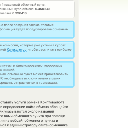
ет
1
надежный обменный пункт.
ешенный курс обмена:
6.450248
ставляет
6.396416
а после создания заявки. Условия
информация будет продублирована обменным
 комиссии, которые уже учтены в курсах
цией
Калькулятор
, чтобы рассчитать наиболее
м путем, и финансированию терроризма
анзакций.
нная, обменный пункт может приостановить
YC необходима исключительно в целях
редств, отправленных в транзакции.
доставить услуги обмена Криптовалюта
и определении сайта обмена обращайте
аях указываются около названий
го вами обменного пункта при помощи
ли на вебсайт обменного пункта и
ься к администратору сайта-обменника.