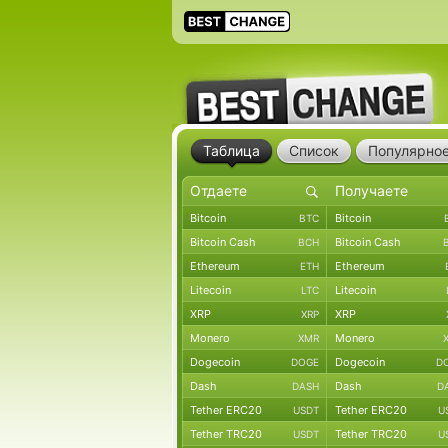
Таблица
Список
Популярно
Bitcoin
Bitcoin
BTC
Bitcoin Cash
Bitcoin Cash
BCH
Ethereum
Ethereum
ETH
Litecoin
Litecoin
LTC
XRP
XRP
XRP
Monero
Monero
XMR
Dogecoin
Dogecoin
DOGE
D
Dash
Dash
DASH
D
Tether ERC20
Tether ERC20
USDT
U
Tether TRC20
Tether TRC20
USDT
U