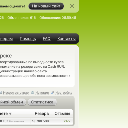
На новый сайт
шаем оценить!
26
Обменников:
616
Обновление:
05:59:45
тнерам
Помощь
FAQ
Контакты
ярске
тсортированные по выгодности курса
внимание на резерв валюты Cash RUR.
дминистрации нашего сайта.
 рассказывающее обо всех возможностях
Несоответствие
История
Настройка
йной обмен
Статистика
аете
Резерв
Отзывы
▼
48
18 780 508
2177
RUB Наличными