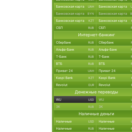
Банковская карта
Банковская карта
UAH
Банковская карта
Банковская карта
BYN
Банковская карта
Банковская карта
KZT
СБП
СБП
RUB
Интернет-банкинг
Сбербанк
Сбербанк
RUB
Альфа-Банк
Альфа-Банк
RUB
Т-Банк
Т-Банк
RUB
ВТБ
ВТБ
RUB
Приват 24
Приват 24
UAH
Kaspi Bank
Kaspi Bank
KZT
Revolut
Revolut
EUR
Денежные переводы
WU
WU
USD
ЗК
ЗК
RUB
Наличные деньги
Наличные
Наличные
USD
Наличные
Наличные
RUB