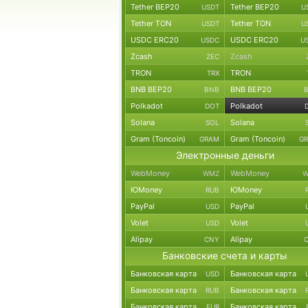
Tether BEP20
Tether BEP20
USDT
U
Tether TON
Tether TON
USDT
U
USDC ERC20
USDC ERC20
USDC
U
Zcash
Zcash
ZEC
TRON
TRON
TRX
BNB BEP20
BNB BEP20
BNB
Polkadot
Polkadot
DOT
Solana
Solana
SOL
Gram (Toncoin)
Gram (Toncoin)
GRAM
G
Электронные деньги
WebMoney
WebMoney
WMZ
W
ЮMoney
ЮMoney
RUB
PayPal
PayPal
USD
Volet
Volet
USD
Alipay
Alipay
CNY
Банковские счета и карты
Банковская карта
Банковская карта
USD
Банковская карта
Банковская карта
RUB
Банковская карта
Банковская карта
EUR