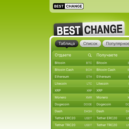
Таблица
Список
Популярно
Bitcoin
Bitcoin
BTC
Bitcoin Cash
Bitcoin Cash
BCH
Ethereum
Ethereum
ETH
Litecoin
Litecoin
LTC
XRP
XRP
XRP
Monero
Monero
XMR
Dogecoin
Dogecoin
DOGE
D
Dash
Dash
DASH
D
Tether ERC20
Tether ERC20
USDT
U
Tether TRC20
Tether TRC20
USDT
U