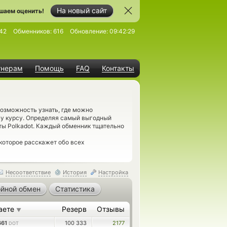
На новый сайт
шаем оценить!
42
Обменников:
616
Обновление:
09:42:29
тнерам
Помощь
FAQ
Контакты
озможность узнать, где можно
му курсу. Определяя самый выгодный
ты Polkadot. Каждый обменник тщательно
 которое расскажет обо всех
Несоответствие
История
Настройка
йной обмен
Статистика
аете
Резерв
Отзывы
▼
661
100 333
2177
DOT