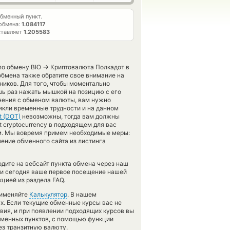
бменный пункт.
обмена:
1.084117
ставляет
1.205583
→
 по обмену ВЮ
Криптовалюта Полкадот в
обмена также обратите свое внимание на
ников. Для того, чтобы моментально
шь раз нажать мышкой на позицию с его
днения с обменом валюты, вам нужно
никли временные трудности и на данном
t (DOT)
невозможны, тогда вам должны
 cryptocurrency в подходящем для вас
ам. Мы вовремя примем необходимые меры:
ение обменного сайта из листинга
одите на вебсайт пункта обмена через наш
 и сегодня ваше первое посещение нашей
цией из раздела FAQ.
рименяйте
Калькулятор
. В нашем
ах. Если текущие обменные курсы вас не
овия, и при появлении подходящих курсов вы
обменных пунктов, с помощью функции
ез транзитную валюту.