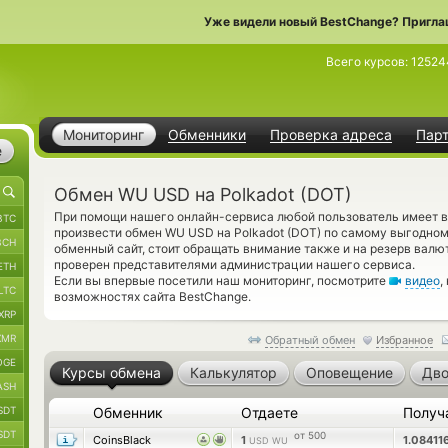
Уже видели новый BestChange? Пригла
Всего курсов:
12524
Мониторинг
Обменники
Проверка адреса
Пар
е
Обмен WU USD на Polkadot (DOT)
При помощи нашего онлайн-сервиса любой пользователь имеет в
BTC
произвести обмен WU USD на Polkadot (DOT) по самому выгодно
BCH
обменный сайт, стоит обращать внимание также и на резерв валю
проверен представителями администрации нашего сервиса.
ETH
Если вы впервые посетили наш мониторинг, посмотрите
видео
,
LTC
возможностях сайта BestChange.
XRP
XMR
Обратный обмен
Избранное
OGE
Курсы обмена
Калькулятор
Оповещение
Дво
ASH
SDT
Обменник
Отдаете
Получ
SDT
от 500
CoinsBlack
1
1.08411
USD WU