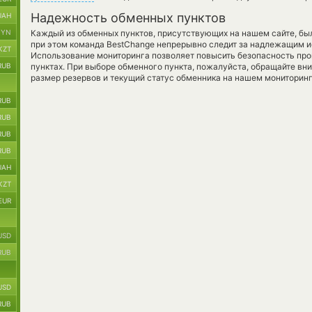
Надежность обменных пунктов
UAH
BYN
Каждый из обменных пунктов, присутствующих на нашем сайте, бы
при этом команда BestChange непрерывно следит за надлежащим и
KZT
Использование мониторинга позволяет повысить безопасность пр
RUB
пунктах. При выборе обменного пункта, пожалуйста, обращайте вн
размер резервов и текущий статус обменника на нашем мониторинг
RUB
RUB
RUB
RUB
UAH
KZT
EUR
USD
RUB
USD
RUB