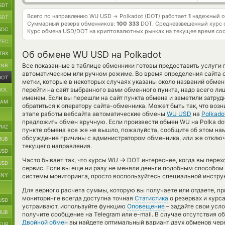
SDT
Всего по направлению WU USD
Polkadot (DOT) работает
1
надежный о
→
SDT
Суммарный резерв обменников:
100 333
DOT.
Средневзвешенный курс 
SDC
Курс обмена
USD/DOT
на криптовалютных рынках на текущее время со
ZEC
Об обмене WU USD на Polkadot
TRX
Все показанные в таблице обменники готовы предоставить услуги
BNB
автоматическом или ручном режиме. Во время определения сайта 
DOT
метки, которые в некоторых случаях указаны около названий обмен
перейти на сайт выбранного вами обменного пункта, надо всего ли
SOL
именем. Если вы перешли на сайт пункта обмена и заметили затру
RAM
обратиться к оператору сайта-обменника. Может быть так, что воз
этапе работы вебсайта автоматические обмены
WU USD
на
Polkado
предложить обмен вручную. Если произвести обмен WU на Polka dot
MZ
пункте обмена все же не вышло, пожалуйста, сообщите об этом н
обсуждение причины с администратором обменника, или же отключ
RUB
текущего направления.
USD
→
Часто бывает так, что курсы WU
DOT интереснее, когда вы перех
USD
сервис. Если вы еще ни разу не меняли деньги подобным способом
CNY
системы мониторинга, просто воспользуйтесь специальной инструк
Для верного расчета суммы, которую вы получаете или отдаете, п
мониторинге всегда доступна точная
Статистика
о резервах и курс
USD
устраивают, используйте функцию
Оповещение
– задайте свои усл
RUB
получите сообщение на Telegram или e-mail. В случае отсутствия 
Двойной обмен
вы найдете оптимальный вариант двух обменов чер
EUR