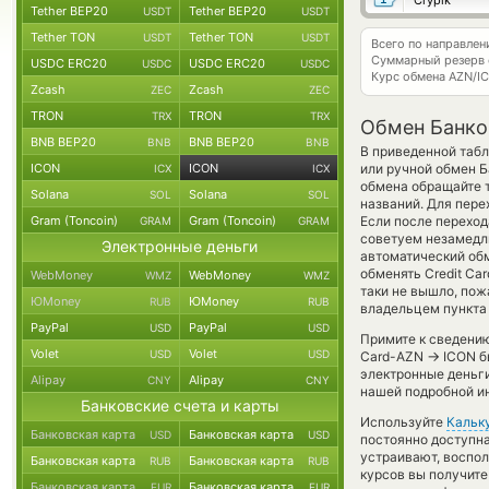
Crypik
Tether BEP20
Tether BEP20
USDT
USDT
Tether TON
Tether TON
USDT
USDT
Всего по направле
Суммарный резерв
USDC ERC20
USDC ERC20
USDC
USDC
Курс обмена
AZN/I
Zcash
Zcash
ZEC
ZEC
TRON
TRON
TRX
TRX
Обмен Банко
BNB BEP20
BNB BEP20
BNB
BNB
В приведенной таб
ICON
ICON
или ручной обмен 
ICX
ICX
обмена обращайте т
Solana
Solana
SOL
SOL
названий. Для пере
Gram (Toncoin)
Gram (Toncoin)
Если после переход
GRAM
GRAM
советуем незамедли
Электронные деньги
автоматический о
обменять Credit Car
WebMoney
WebMoney
WMZ
WMZ
таки не вышло, по
ЮMoney
ЮMoney
RUB
RUB
владельцем пункта 
PayPal
PayPal
USD
USD
Примите к сведению
Volet
Volet
USD
USD
→
Card-AZN
ICON б
электронные деньги
Alipay
Alipay
CNY
CNY
нашей подробной ин
Банковские счета и карты
Используйте
Кальк
Банковская карта
Банковская карта
USD
USD
постоянно доступн
устраивают, воспо
Банковская карта
Банковская карта
RUB
RUB
курсов вы получите
Банковская карта
Банковская карта
EUR
EUR