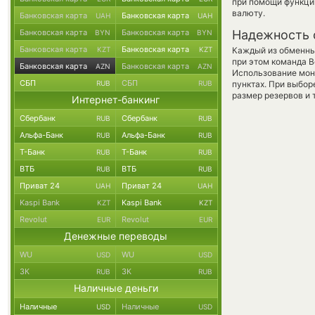
при помощи функц
валюту.
Банковская карта
Банковская карта
UAH
UAH
Банковская карта
Банковская карта
Надежность 
BYN
BYN
Банковская карта
Банковская карта
KZT
KZT
Каждый из обменны
при этом команда 
Банковская карта
Банковская карта
AZN
AZN
Использование мон
СБП
СБП
RUB
RUB
пунктах. При выбор
размер резервов и 
Интернет-банкинг
Сбербанк
Сбербанк
RUB
RUB
Альфа-Банк
Альфа-Банк
RUB
RUB
Т-Банк
Т-Банк
RUB
RUB
ВТБ
ВТБ
RUB
RUB
Приват 24
Приват 24
UAH
UAH
Kaspi Bank
Kaspi Bank
KZT
KZT
Revolut
Revolut
EUR
EUR
Денежные переводы
WU
WU
USD
USD
ЗК
ЗК
RUB
RUB
Наличные деньги
Наличные
Наличные
USD
USD