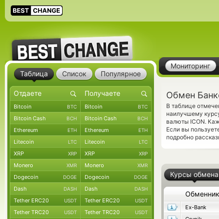
Мониторинг
Таблица
Список
Популярное
Обмен Банко
В таблице отмече
Bitcoin
Bitcoin
BTC
BTC
наилучшему курсу
Bitcoin Cash
Bitcoin Cash
BCH
BCH
валюты ICON. Каж
Если вы пользует
Ethereum
Ethereum
ETH
ETH
подробно рассказ
Litecoin
Litecoin
LTC
LTC
XRP
XRP
XRP
XRP
Monero
Monero
XMR
XMR
Курсы обмена
Dogecoin
Dogecoin
DOGE
DOGE
Dash
Dash
DASH
DASH
Обменни
Tether ERC20
Tether ERC20
USDT
USDT
Ex-Bank
Tether TRC20
Tether TRC20
USDT
USDT