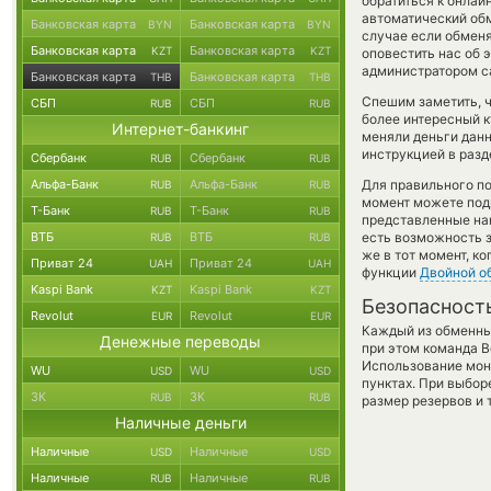
обратиться к онлай
автоматический о
Банковская карта
Банковская карта
BYN
BYN
случае если обменя
Банковская карта
Банковская карта
KZT
KZT
оповестить нас об 
администратором са
Банковская карта
Банковская карта
THB
THB
Спешим заметить, ч
СБП
СБП
RUB
RUB
более интересный 
Интернет-банкинг
меняли деньги данн
инструкцией в разд
Сбербанк
Сбербанк
RUB
RUB
Альфа-Банк
Альфа-Банк
Для правильного по
RUB
RUB
момент можете под
Т-Банк
Т-Банк
RUB
RUB
представленные на
ВТБ
ВТБ
есть возможность з
RUB
RUB
же в тот момент, к
Приват 24
Приват 24
UAH
UAH
функции
Двойной о
Kaspi Bank
Kaspi Bank
KZT
KZT
Безопасност
Revolut
Revolut
EUR
EUR
Каждый из обменны
Денежные переводы
при этом команда 
Использование мон
WU
WU
USD
USD
пунктах. При выбор
ЗК
ЗК
RUB
RUB
размер резервов и 
Наличные деньги
Наличные
Наличные
USD
USD
Наличные
Наличные
RUB
RUB