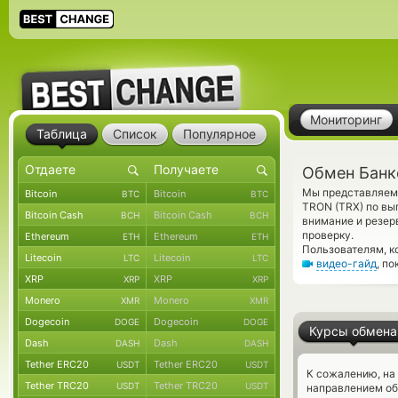
Мониторинг
Таблица
Список
Популярное
Обмен Банк
Мы представляем 
Bitcoin
Bitcoin
BTC
BTC
TRON (TRX) по вы
Bitcoin Cash
Bitcoin Cash
BCH
BCH
внимание и резер
проверку.
Ethereum
Ethereum
ETH
ETH
Пользователям, к
Litecoin
Litecoin
LTC
LTC
видео-гайд
, п
XRP
XRP
XRP
XRP
Monero
Monero
XMR
XMR
Dogecoin
Dogecoin
DOGE
DOGE
Курсы обмена
Dash
Dash
DASH
DASH
Tether ERC20
Tether ERC20
USDT
USDT
К сожалению, на
Tether TRC20
Tether TRC20
USDT
USDT
направлением об