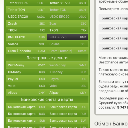
требуемые обмен
Tether BEP20
Tether BEP20
USDT
USDT
Посмотрите напр
Tether TON
Tether TON
USDT
USDT
USDC ERC20
USDC ERC20
USDC
USDC
Банковская ка
Zcash
Zcash
ZEC
ZEC
Банковская ка
TRON
TRON
TRX
TRX
BNB BEP20
BNB BEP20
BNB
BNB
Банковская ка
Solana
Solana
SOL
SOL
Банковская ка
Gram (Toncoin)
Gram (Toncoin)
GRAM
GRAM
Электронные деньги
Можете оставит
BestChange авто
WebMoney
WebMoney
WMZ
WMZ
Также можете о
ЮMoney
ЮMoney
RUB
RUB
платежную систе
PayPal
PayPal
USD
USD
Если вам станут
Volet
Volet
USD
USD
будем рады, есл
предложенные об
Alipay
Alipay
CNY
CNY
Последний раз к
Банковские счета и карты
Средний курс об
Банковская карта
Банковская карта
USD
USD
составлял
9 747
Банковская карта
Банковская карта
RUB
RUB
Банковская карта
Банковская карта
EUR
EUR
Обмен Банков
Банковская карта
Банковская карта
UAH
UAH