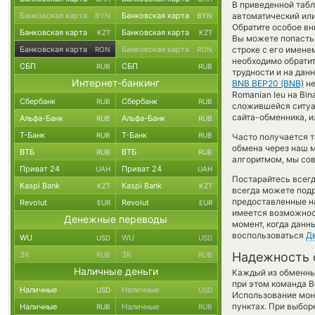
В приведенной табл
Банковская карта
Банковская карта
автоматический ил
BYN
BYN
Обратите особое вн
Банковская карта
Банковская карта
KZT
KZT
Вы можете попасть
Банковская карта
Банковская карта
строке с его имене
RON
RON
необходимо обратит
СБП
СБП
RUB
RUB
трудности и на дан
Интернет-банкинг
BNB BEP20 (BNB)
не
Romanian leu на Bin
Сбербанк
Сбербанк
RUB
RUB
сложившейся ситуа
сайта-обменника, и
Альфа-Банк
Альфа-Банк
RUB
RUB
Т-Банк
Т-Банк
RUB
RUB
Часто получается т
обмена через наш м
ВТБ
ВТБ
RUB
RUB
алгоритмом, мы сов
Приват 24
Приват 24
UAH
UAH
Постарайтесь всег
Kaspi Bank
Kaspi Bank
KZT
KZT
всегда можете под
предоставленные н
Revolut
Revolut
EUR
EUR
имеется возможност
Денежные переводы
момент, когда данн
воспользоваться
Д
WU
WU
USD
USD
ЗК
ЗК
Надежность 
RUB
RUB
Наличные деньги
Каждый из обменны
при этом команда 
Наличные
Наличные
USD
USD
Использование мон
пунктах. При выбор
Наличные
Наличные
RUB
RUB