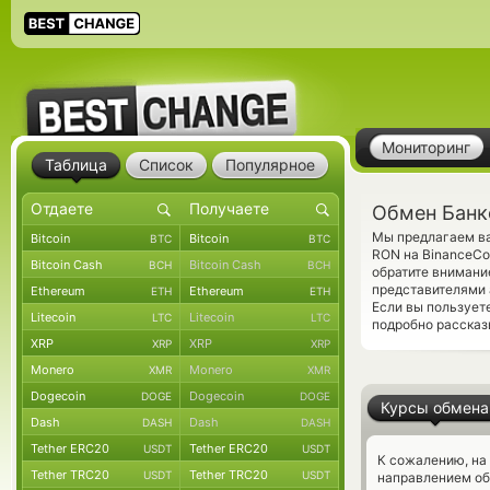
Мониторинг
Таблица
Список
Популярное
Обмен Банк
Мы предлагаем ва
Bitcoin
Bitcoin
BTC
BTC
RON на BinanceCo
Bitcoin Cash
Bitcoin Cash
BCH
BCH
обратите внимани
представителями 
Ethereum
Ethereum
ETH
ETH
Если вы пользует
Litecoin
Litecoin
LTC
LTC
подробно рассказ
XRP
XRP
XRP
XRP
Monero
Monero
XMR
XMR
Dogecoin
Dogecoin
DOGE
DOGE
Курсы обмена
Dash
Dash
DASH
DASH
Tether ERC20
Tether ERC20
USDT
USDT
К сожалению, на
Tether TRC20
Tether TRC20
USDT
USDT
направлением об