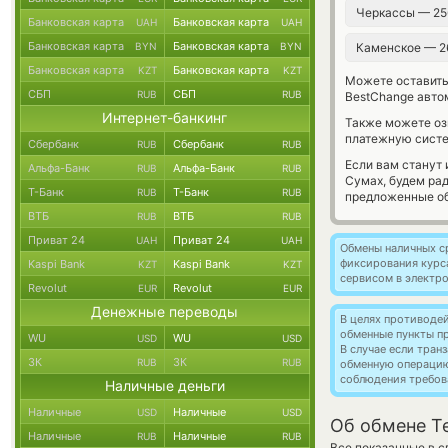
Черкассы — 25
Банковская карта
Банковская карта
UAH
UAH
Банковская карта
Банковская карта
BYN
BYN
Каменское — 2
Банковская карта
Банковская карта
KZT
KZT
Можете оставит
СБП
СБП
RUB
RUB
BestChange авто
Интернет-банкинг
Также можете о
платежную систе
Сбербанк
Сбербанк
RUB
RUB
Если вам станут
Альфа-Банк
Альфа-Банк
RUB
RUB
Сумах, будем ра
Т-Банк
Т-Банк
RUB
RUB
предложенные об
ВТБ
ВТБ
RUB
RUB
Приват 24
Приват 24
UAH
UAH
Обмены наличных с
фиксирования курс
Kaspi Bank
Kaspi Bank
KZT
KZT
сервисом в электр
Revolut
Revolut
EUR
EUR
Денежные переводы
В целях противоде
обменные пункты п
WU
WU
USD
USD
В случае если тра
ЗК
ЗК
RUB
RUB
обменную операци
соблюдения требов
Наличные деньги
Наличные
Наличные
USD
USD
Об обмене T
Наличные
Наличные
RUB
RUB
Все показанные в с