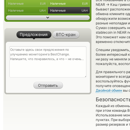
Наличные
Наличные
EUR
EUR
→
NEAR
Кэш гривно
бывают расположены
Наличные
Наличные
UAH
UAH
обмена кликните од
обнаружили возможн
разные неполадки и
Сумах совершить не
stablecoin in NEAR 
Предложения
BTC-кран
Это поможет нам с
временно отключить
Спешим уведомить,
более интересный 
ни разу не меняли 
пожалуйста, воспол
Для правильного ра
мониторинге всегд
воспользуйтесь фу
получите оповещени
Двойной обмен
вы с
Безопасност
Каждый из обменны
при этом команда 
Использование мон
пунктах. При выбор
размер резервов и 