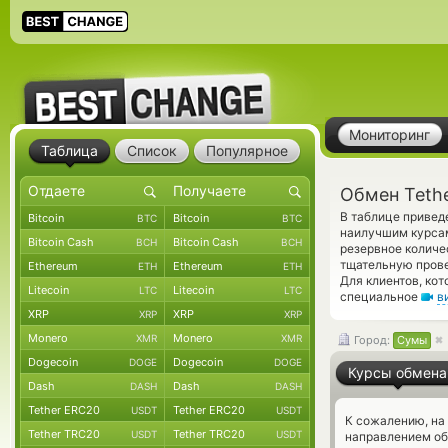
Мониторинг
Таблица
Список
Популярное
Обмен Teth
В таблице привед
Bitcoin
Bitcoin
BTC
BTC
наилучшим курсам
Bitcoin Cash
Bitcoin Cash
BCH
BCH
резервное количе
тщательную прове
Ethereum
Ethereum
ETH
ETH
Для клиентов, ко
Litecoin
Litecoin
LTC
LTC
специальное
в
XRP
XRP
XRP
XRP
Monero
Monero
XMR
XMR
Город:
Сумы
Dogecoin
Dogecoin
DOGE
DOGE
Курсы обмена
Dash
Dash
DASH
DASH
Tether ERC20
Tether ERC20
USDT
USDT
К сожалению, на
Tether TRC20
Tether TRC20
USDT
USDT
направлением об