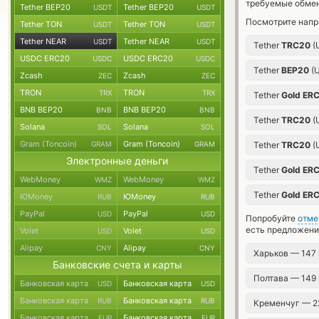
требуемые обмен
Tether BEP20
Tether BEP20
USDT
USDT
Посмотрите напр
Tether TON
Tether TON
USDT
USDT
Tether NEAR
Tether NEAR
USDT
USDT
Tether
TRC20
(
USDC ERC20
USDC ERC20
USDC
USDC
Tether
BEP20
(
Zcash
Zcash
ZEC
ZEC
TRON
TRON
TRX
TRX
Tether
Gold ER
BNB BEP20
BNB BEP20
BNB
BNB
Tether
TRC20
(
Solana
Solana
SOL
SOL
Gram (Toncoin)
Gram (Toncoin)
GRAM
GRAM
Tether
TRC20
(
Электронные деньги
Tether
Gold ER
WebMoney
WebMoney
WMZ
WMZ
Tether
Gold ER
ЮMoney
ЮMoney
RUB
RUB
PayPal
PayPal
USD
USD
Попробуйте
отме
есть предложени
Volet
Volet
USD
USD
Alipay
Alipay
CNY
CNY
Харьков — 147
Банковские счета и карты
Полтава — 149
Банковская карта
Банковская карта
USD
USD
Банковская карта
Банковская карта
RUB
RUB
Кременчуг — 2
Банковская карта
Банковская карта
EUR
EUR