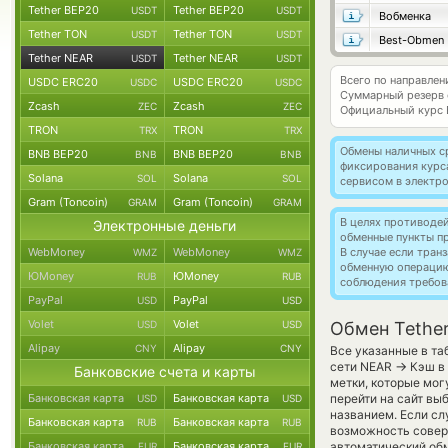
Tether BEP20
Tether BEP20
USDT
USDT
Вобменка
Tether TON
Tether TON
USDT
USDT
Best-Obmen
Tether NEAR
Tether NEAR
USDT
USDT
Всего по направлен
USDC ERC20
USDC ERC20
USDC
USDC
Суммарный резерв
Zcash
Zcash
ZEC
ZEC
Официальный курс
TRON
TRON
TRX
TRX
Обмены наличных с
BNB BEP20
BNB BEP20
BNB
BNB
фиксирования курс
Solana
Solana
SOL
SOL
сервисом в электр
Gram (Toncoin)
Gram (Toncoin)
GRAM
GRAM
В целях противоде
Электронные деньги
обменные пункты п
WebMoney
WebMoney
В случае если тра
WMZ
WMZ
обменную операци
ЮMoney
ЮMoney
RUB
RUB
соблюдения требов
PayPal
PayPal
USD
USD
Volet
Volet
USD
USD
Обмен Tethe
Alipay
Alipay
CNY
CNY
Все указанные в та
→
сети NEAR
Кэш в 
Банковские счета и карты
метки, которые мог
Банковская карта
Банковская карта
перейти на сайт вы
USD
USD
названием. Если сл
Банковская карта
Банковская карта
RUB
RUB
возможность соверш
Банковская карта
Банковская карта
автоматический обм
EUR
EUR