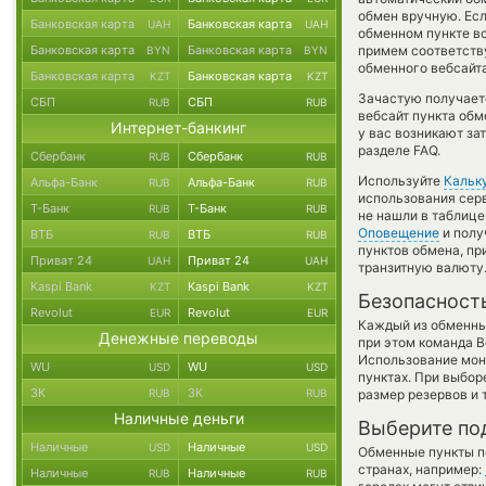
обмен вручную. Есл
Банковская карта
Банковская карта
UAH
UAH
обменном пункте в
Банковская карта
Банковская карта
примем соответств
BYN
BYN
обменного вебсайта
Банковская карта
Банковская карта
KZT
KZT
Зачастую получает
СБП
СБП
RUB
RUB
вебсайт пункта обм
Интернет-банкинг
у вас возникают за
разделе FAQ.
Сбербанк
Сбербанк
RUB
RUB
Используйте
Кальк
Альфа-Банк
Альфа-Банк
RUB
RUB
использования серв
Т-Банк
Т-Банк
RUB
RUB
не нашли в таблице
Оповещение
и полу
ВТБ
ВТБ
RUB
RUB
пунктов обмена, п
Приват 24
Приват 24
UAH
UAH
транзитную валюту
Kaspi Bank
Kaspi Bank
KZT
KZT
Безопасност
Revolut
Revolut
EUR
EUR
Каждый из обменны
Денежные переводы
при этом команда 
Использование мон
WU
WU
USD
USD
пунктах. При выбор
ЗК
ЗК
RUB
RUB
размер резервов и 
Наличные деньги
Выберите по
Наличные
Наличные
USD
USD
Обменные пункты по
странах, например:
Наличные
Наличные
RUB
RUB