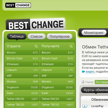
Мониторинг
Таблица
Список
Популярное
Обмен Teth
В таблице ниже у
Bitcoin
Bitcoin
BTC
BTC
EUR по наилучшем
Bitcoin Cash
Bitcoin Cash
BCH
BCH
на резервное кол
проходят тщатель
Ethereum
Ethereum
ETH
ETH
Если вы решили в
Litecoin
Litecoin
LTC
LTC
видео
, подроб
XRP
XRP
XRP
XRP
Monero
Monero
XMR
XMR
Город:
Роттерд
Dogecoin
Dogecoin
DOGE
DOGE
Курсы обмена
Dash
Dash
DASH
DASH
Tether ERC20
Tether ERC20
USDT
USDT
Обменни
Tether TRC20
Tether TRC20
USDT
USDT
LovanPay