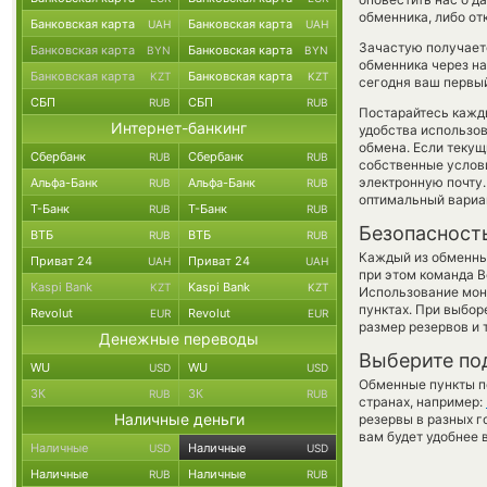
обменника, либо от
Банковская карта
Банковская карта
UAH
UAH
Зачастую получает
Банковская карта
Банковская карта
BYN
BYN
обменника через на
Банковская карта
Банковская карта
KZT
KZT
сегодня ваш первый
СБП
СБП
RUB
RUB
Постарайтесь кажд
Интернет-банкинг
удобства использов
обмена. Если текущ
Сбербанк
Сбербанк
RUB
RUB
собственные услови
электронную почту
Альфа-Банк
Альфа-Банк
RUB
RUB
оптимальный вариан
Т-Банк
Т-Банк
RUB
RUB
Безопасност
ВТБ
ВТБ
RUB
RUB
Каждый из обменны
Приват 24
Приват 24
UAH
UAH
при этом команда 
Kaspi Bank
Kaspi Bank
KZT
KZT
Использование мон
пунктах. При выбор
Revolut
Revolut
EUR
EUR
размер резервов и 
Денежные переводы
Выберите по
WU
WU
USD
USD
Обменные пункты по
ЗК
ЗК
RUB
RUB
странах, например:
Наличные деньги
резервы в разных г
вам будет удобнее 
Наличные
Наличные
USD
USD
Наличные
Наличные
RUB
RUB