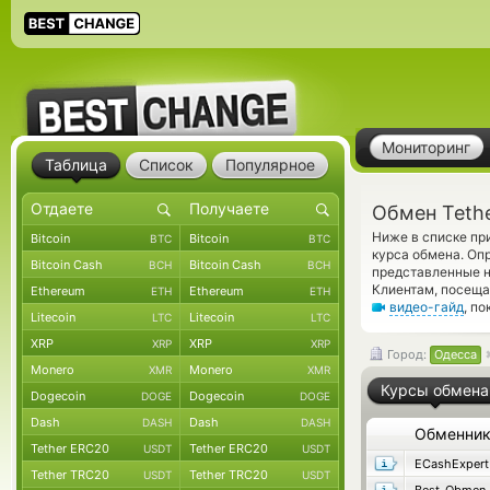
Мониторинг
Таблица
Список
Популярное
Обмен Teth
Ниже в списке пр
Bitcoin
Bitcoin
BTC
BTC
курса обмена. Оп
Bitcoin Cash
Bitcoin Cash
BCH
BCH
представленные н
Клиентам, посещ
Ethereum
Ethereum
ETH
ETH
видео-гайд
, п
Litecoin
Litecoin
LTC
LTC
XRP
XRP
XRP
XRP
Город:
Одесса
Monero
Monero
XMR
XMR
Курсы обмена
Dogecoin
Dogecoin
DOGE
DOGE
Dash
Dash
DASH
DASH
Обменни
Tether ERC20
Tether ERC20
USDT
USDT
ECashExpert
Tether TRC20
Tether TRC20
USDT
USDT