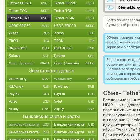
Best-Obmen
Tether BEP20
Tether BEP20
USDT
USDT
ObmenMone
Tether TON
Tether TON
USDT
USDT
Tether NEAR
Tether NEAR
USDT
USDT
Всего по направлен
Суммарный резерв
USDC ERC20
USDC ERC20
USDC
USDC
Zcash
Zcash
ZEC
ZEC
Обмены наличных с
TRON
TRON
TRX
TRX
фиксирования курс
сервисом в электр
BNB BEP20
BNB BEP20
BNB
BNB
Solana
Solana
SOL
SOL
В целях противоде
Gram (Toncoin)
Gram (Toncoin)
GRAM
GRAM
обменные пункты п
В случае если тра
Электронные деньги
обменную операци
соблюдения требов
WebMoney
WebMoney
WMZ
WMZ
ЮMoney
ЮMoney
RUB
RUB
Обмен Tethe
PayPal
PayPal
USD
USD
Все перечисленные 
Volet
Volet
USD
USD
→
NEAR
Кэш доллар
Alipay
Alipay
CNY
CNY
свое внимание на м
интересующего вас 
Банковские счета и карты
вы перешли на вебс
Банковская карта
Банковская карта
USD
USD
администратору са
обмен Tether NEAR 
Банковская карта
Банковская карта
RUB
RUB
Если же обменять Te
Банковская карта
Банковская карта
EUR
EUR
оповестить нас о 