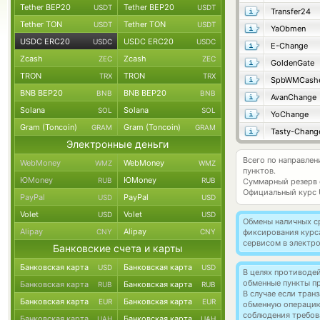
Tether BEP20
Tether BEP20
USDT
USDT
Transfer24
Tether TON
Tether TON
USDT
USDT
YaObmen
USDC ERC20
USDC ERC20
USDC
USDC
E-Change
Zcash
Zcash
ZEC
ZEC
GoldenGate
TRON
TRON
TRX
TRX
SpbWMCash
BNB BEP20
BNB BEP20
BNB
BNB
AvanChange
Solana
Solana
SOL
SOL
YoChange
Gram (Toncoin)
Gram (Toncoin)
GRAM
GRAM
Tasty-Chang
Электронные деньги
Всего по направле
WebMoney
WebMoney
WMZ
WMZ
пунктов.
ЮMoney
ЮMoney
RUB
RUB
Суммарный резерв
Официальный курс
PayPal
PayPal
USD
USD
Volet
Volet
USD
USD
Обмены наличных с
Alipay
Alipay
CNY
CNY
фиксирования курс
сервисом в электр
Банковские счета и карты
Банковская карта
Банковская карта
USD
USD
В целях противоде
обменные пункты п
Банковская карта
Банковская карта
RUB
RUB
В случае если тра
Банковская карта
Банковская карта
EUR
EUR
обменную операци
соблюдения требов
Банковская карта
Банковская карта
UAH
UAH