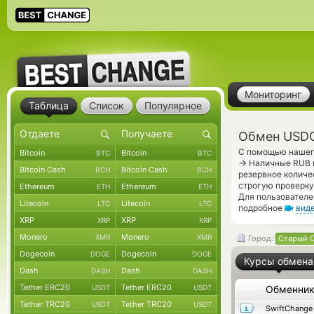
Мониторинг
Таблица
Список
Популярное
Обмен USDC
С помощью нашего
Bitcoin
Bitcoin
BTC
BTC
→
Наличные RUB п
Bitcoin Cash
Bitcoin Cash
BCH
BCH
резервное количе
строгую проверку
Ethereum
Ethereum
ETH
ETH
Для пользователе
Litecoin
Litecoin
LTC
LTC
подробное
вид
XRP
XRP
XRP
XRP
Monero
Monero
XMR
XMR
Город:
Старый 
Dogecoin
Dogecoin
DOGE
DOGE
Курсы обмена
Dash
Dash
DASH
DASH
Tether ERC20
Tether ERC20
USDT
USDT
Обменни
Tether TRC20
Tether TRC20
USDT
USDT
SwiftChange