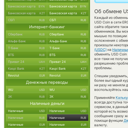
Банковская карта
Банковская карта
BYN
BYN
Об обмене U
Банковская карта
Банковская карта
KZT
KZT
Каждый из обменных
СБП
СБП
RUB
RUB
USD Coin в сети E
Интернет-банкинг
сайта обратите так
обменников. Вы мож
Сбербанк
Сбербанк
RUB
RUB
мышью по позиции с
осложнения с обмен
Альфа-Банк
Альфа-Банк
RUB
RUB
произошли некоторы
Т-Банк
Т-Банк
RUB
RUB
(USDC)
на
Наличны
обменять USD Coin 
ВТБ
ВТБ
RUB
RUB
все-таки не получи
Приват 24
Приват 24
UAH
UAH
разрешению проблем
проблемы.
Kaspi Bank
Kaspi Bank
KZT
KZT
Revolut
Revolut
EUR
EUR
Спешим уведомить,
более выгодный к
Денежные переводы
ни разу не меняли 
воспользуйтесь наш
WU
WU
USD
USD
ЗК
ЗК
RUB
RUB
Применяйте
Кальку
всегда доступна т
Наличные деньги
сервисом, в данный
Наличные
Наличные
USD
USD
которой есть возмо
сообщение сразу же
Наличные
Наличные
RUB
RUB
помощи функции
Дв
Наличные
Наличные
EUR
EUR
валюту.