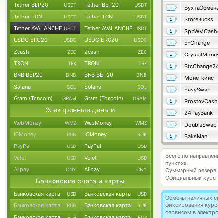
Tether BEP20
Tether BEP20
USDT
USDT
БухтаОбмен
Tether TON
Tether TON
USDT
USDT
StoreBucks
Tether AVALANCHE
Tether AVALANCHE
USDT
USDT
SpbWMCash
USDC ERC20
USDC ERC20
USDC
USDC
E-Change
Zcash
Zcash
ZEC
ZEC
CrystalMone
TRON
TRON
TRX
TRX
BtcChange2
BNB BEP20
BNB BEP20
BNB
BNB
Монеткинс
Solana
Solana
SOL
SOL
EasySwap
Gram (Toncoin)
Gram (Toncoin)
GRAM
GRAM
ProstovCash
Электронные деньги
24PayBank
WebMoney
WebMoney
WMZ
WMZ
DoubleSwap
ЮMoney
ЮMoney
RUB
RUB
BaksMan
PayPal
PayPal
USD
USD
Всего по направле
Volet
Volet
USD
USD
пунктов.
Alipay
Alipay
CNY
CNY
Суммарный резерв
Официальный курс
Банковские счета и карты
Банковская карта
Банковская карта
USD
USD
Обмены наличных с
фиксирования курс
Банковская карта
Банковская карта
RUB
RUB
сервисом в электр
Банковская карта
Банковская карта
EUR
EUR