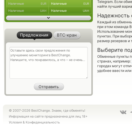
Telegram. Если обм
Наличные
Наличные
EUR
EUR
найти лучший вариа
Наличные
Наличные
UAH
UAH
Надежность 
Каждый из обменны
при этом команда 
Использование мон
Предложения
BTC-кран
пунктах. При выбор
размер резервов и 
Выберите по
Обменные пункты по
странах, например:
городах могут отли
удобнее ввести или
© 2007-2026 BestChange. Знаем, где обменять!
Информация на сайте предназначена для лиц 18+
Условия
&
Конфиденциальность