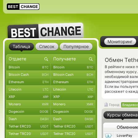
Мониторинг
Таблица
Список
Популярное
Обмен Teth
В рейтинге ниже 
Bitcoin
Bitcoin
BTC
BTC
обменному курсу.
Bitcoin Cash
Bitcoin Cash
BCH
BCH
необходимой валю
администраторам
Ethereum
Ethereum
ETH
ETH
Если вы пользует
Litecoin
Litecoin
LTC
LTC
расскажет о кажд
XRP
XRP
XRP
XRP
Monero
Monero
XMR
XMR
Город:
Владиво
Dogecoin
Dogecoin
DOGE
DOGE
Курсы обмена
Dash
Dash
DASH
DASH
Tether ERC20
Tether ERC20
USDT
USDT
Обменни
Tether TRC20
Tether TRC20
USDT
USDT
LovanPay