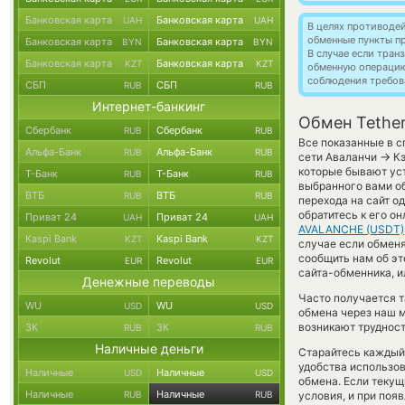
Банковская карта
Банковская карта
UAH
UAH
В целях противоде
обменные пункты п
Банковская карта
Банковская карта
BYN
BYN
В случае если тра
Банковская карта
Банковская карта
KZT
KZT
обменную операци
соблюдения требов
СБП
СБП
RUB
RUB
Интернет-банкинг
Обмен Tethe
Сбербанк
Сбербанк
RUB
RUB
Все показанные в с
Альфа-Банк
Альфа-Банк
RUB
RUB
→
сети Аваланчи
Кэ
которые бывают уст
Т-Банк
Т-Банк
RUB
RUB
выбранного вами об
ВТБ
ВТБ
RUB
RUB
перехода на сайт о
обратитесь к его о
Приват 24
Приват 24
UAH
UAH
AVALANCHE (USDT)
Kaspi Bank
Kaspi Bank
KZT
KZT
случае если обменят
сообщить нам об э
Revolut
Revolut
EUR
EUR
сайта-обменника, и
Денежные переводы
Часто получается 
WU
WU
USD
USD
обмена через наш м
возникают трудност
ЗК
ЗК
RUB
RUB
Наличные деньги
Старайтесь каждый
удобства использов
Наличные
Наличные
USD
USD
обмена. Если текущ
Наличные
Наличные
RUB
RUB
условия, и при поя