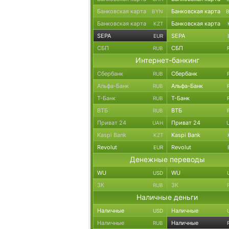
Банковская карта
Банковская карта
BYN
Банковская карта
Банковская карта
KZT
SEPA
SEPA
EUR
СБП
СБП
RUB
Интернет-банкинг
Сбербанк
Сбербанк
RUB
Альфа-Банк
Альфа-Банк
RUB
Т-Банк
Т-Банк
RUB
ВТБ
ВТБ
RUB
Приват 24
Приват 24
UAH
Kaspi Bank
Kaspi Bank
KZT
Revolut
Revolut
EUR
Денежные переводы
WU
WU
USD
ЗК
ЗК
RUB
Наличные деньги
Наличные
Наличные
USD
Наличные
Наличные
RUB