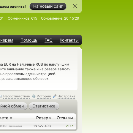
На новый сайт
шаем оценить!
01
Обменников:
615
Обновление:
20:45:29
тнерам
Помощь
FAQ
Контакты
epa EUR на Наличные RUB по наилучшим
айте внимание также и на резерв валюты
ьно проверены администрацией.
, рассказывающее обо всех
Несоответствие
История
Настройка
йной обмен
Статистика
аете
Резерв
Отзывы
▼
18 527 493
2177
RUB Наличными