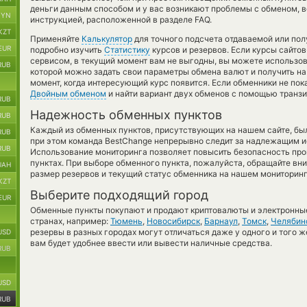
деньги данным способом и у вас возникают проблемы с обменом, 
BYN
инструкцией, расположенной в разделе FAQ.
KZT
Применяйте
Калькулятор
для точного подсчета отдаваемой или по
EUR
подробно изучить
Статистику
курсов и резервов. Если курсы сайт
сервисом, в текущий момент вам не выгодны, вы можете использо
RUB
которой можно задать свои параметры обмена валют и получить на 
момент, когда интересующий курс появится. Если обменники не по
Двойным обменом
и найти вариант двух обменов с помощью транзи
RUB
Надежность обменных пунктов
RUB
Каждый из обменных пунктов, присутствующих на нашем сайте, бы
RUB
при этом команда BestChange непрерывно следит за надлежащим и
RUB
Использование мониторинга позволяет повысить безопасность пр
пунктах. При выборе обменного пункта, пожалуйста, обращайте вн
UAH
размер резервов и текущий статус обменника на нашем мониторинг
KZT
Выберите подходящий город
EUR
Обменные пункты покупают и продают криптовалюты и электронные
странах, например:
Тюмень
,
Новосибирск
,
Барнаул
,
Томск
,
Челябин
резервы в разных городах могут отличаться даже у одного и того ж
USD
вам будет удобнее ввести или вывести наличные средства.
RUB
USD
RUB