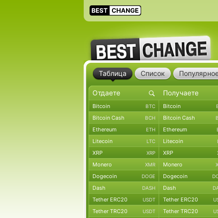
Таблица
Список
Популярно
Bitcoin
Bitcoin
BTC
Bitcoin Cash
Bitcoin Cash
BCH
Ethereum
Ethereum
ETH
Litecoin
Litecoin
LTC
XRP
XRP
XRP
Monero
Monero
XMR
Dogecoin
Dogecoin
DOGE
D
Dash
Dash
DASH
D
Tether ERC20
Tether ERC20
USDT
U
Tether TRC20
Tether TRC20
USDT
U