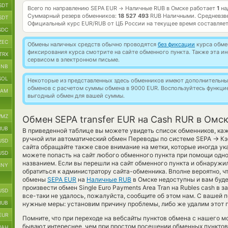
SDT
Всего по направлению SEPA EUR
Наличные RUB в Омске работает
1
на
→
Суммарный резерв обменников:
18 527 493
RUB Наличными.
Средневзв
SDT
Официальный курс
EUR/RUB
от ЦБ России на текущее время составляе
SDC
ZEC
Обмены наличных средств обычно проводятся
без фиксации
курса обмен
фиксирования курса смотрите на сайте обменного пункта. Также эта 
TRX
сервисом в электронном письме.
BNB
SOL
Некоторые из представленных здесь обменников имеют дополнительные
обменов с расчетом суммы обмена в 9000 EUR. Воспользуйтесь функц
RAM
выгодный обмен для вашей суммы.
MZ
Обмен SEPA transfer EUR на Cash RUR в Омс
RUB
В приведенной таблице вы можете увидеть список обменников, ка
→
ручной или автоматический обмен Переводы по системе SEPA
Кэ
USD
сайта обращайте также свое внимание на метки, которые иногда ук
USD
можете попасть на сайт любого обменного пункта при помощи одно
названием. Если вы перешли на сайт обменного пункта и обнаружи
CNY
обратиться к администратору сайта-обменника. Вполне вероятно, ч
обмены
SEPA EUR
на
Наличные RUB
в Омске недоступны и вам буд
произвести обмен Single Euro Payments Area Tran на Rubles cash в
USD
все-таки не удалось, пожалуйста, сообщите об этом нам. С ваше
RUB
нужные меры: установим причину проблемы, либо же удалим этот п
EUR
Помните, что при переходе на вебсайты пунктов обмена с нашего м
бывают интереснее, чем при простом посещении обменных пунктов.
UAH