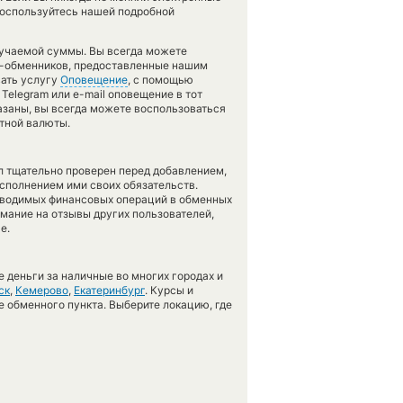
воспользуйтесь нашей подробной
лучаемой суммы. Вы всегда можете
ов-обменников, предоставленные нашим
вать услугу
Оповещение
, с помощью
Telegram или e-mail оповещение в тот
казаны, вы всегда можете воспользоваться
тной валюты.
л тщательно проверен перед добавлением,
сполнением ими своих обязательств.
оводимых финансовых операций в обменных
имание на отзывы других пользователей,
е.
 деньги за наличные во многих городах и
ск
,
Кемерово
,
Екатеринбург
. Курсы и
е обменного пункта. Выберите локацию, где