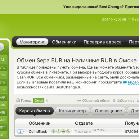
Уже видели новый BestChange? Пригла
Всего курсов:
11022
Мониторинг
Обменники
Проверка адреса
Пар
е
Обмен Sepa EUR на Наличные RUB в Омске
В таблице приведены пункты обмена, где вы можете обменять S
BTC
курсам обмена в Интернете. При выборе выгодного курса, обращ
BCH
Cash RUR. Все обменники, размещенные на сайте, были досконал
Если вы впервые посетили наш мониторинг, просмотрите
видео
ETH
возможностях сайта BestChange.ru.
LTC
XRP
Город:
Омск
Обратный обмен
Избранное
XMR
Курсы обмена
Калькулятор
Оповещение
Дво
OGE
ASH
Обменник
Отдаете
Получ
SDT
от 2 365
CoinsBlack
1
87.1094
EUR SEPA
SDT