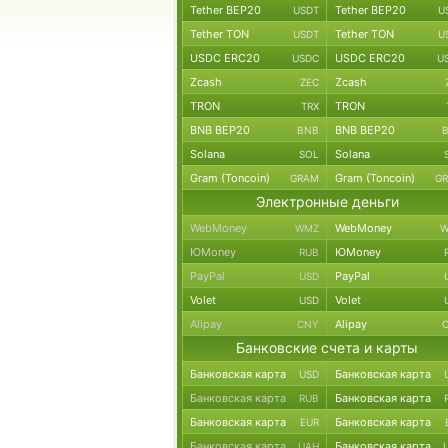
Tether BEP20
Tether BEP20
USDT
U
Tether TON
Tether TON
USDT
U
USDC ERC20
USDC ERC20
USDC
U
Zcash
Zcash
ZEC
TRON
TRON
TRX
BNB BEP20
BNB BEP20
BNB
Solana
Solana
SOL
Gram (Toncoin)
Gram (Toncoin)
GRAM
G
Электронные деньги
WebMoney
WebMoney
WMZ
W
ЮMoney
ЮMoney
RUB
PayPal
PayPal
USD
Volet
Volet
USD
Alipay
Alipay
CNY
Банковские счета и карты
Банковская карта
Банковская карта
USD
Банковская карта
Банковская карта
RUB
Банковская карта
Банковская карта
EUR
Банковская карта
Банковская карта
UAH