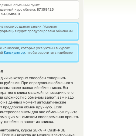
дежный обменный пункт.
ешенный курс обмена:
87.109425
т
94.058500
а после создания заявки. Условия
информация будет продублирована обменным
 комиссии, которые уже учтены в курсах
ией
Калькулятор
, чтобы рассчитать наиболее
ке
ждый из которых способен совершить
ш рублями. При определении обменного
азаны возле названий обменников. Вы
кратного клика мышкой по позиции с его
ли сложности с обменом валют, вам надо
то на данный момент автоматические
ет предложен обмен вручную. Если
 заинтересовавшем для вас обменном пункте
й помощью мы сможем своевременно принять
ункт обмена валют из списка.
→
ониторинга, курсы SEPA
Cash-RUB
 Если вы никогда не меняли электронные