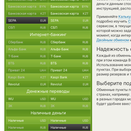
деньги данным спо
Банковская карта
Банковская карта
BYN
BYN
инструкцией, распо
Банковская карта
Банковская карта
KZT
KZT
Применяйте
Кальку
SEPA
SEPA
EUR
EUR
подробно изучить
С
сервисом, в текущи
СБП
СБП
RUB
RUB
которой можно зада
Интернет-банкинг
момент, когда инте
Двойным обменом
и
Сбербанк
Сбербанк
RUB
RUB
Надежность 
Альфа-Банк
Альфа-Банк
RUB
RUB
Каждый из обменны
Т-Банк
Т-Банк
RUB
RUB
при этом команда 
ВТБ
ВТБ
RUB
RUB
Использование мон
пунктах. При выбор
Приват 24
Приват 24
UAH
UAH
размер резервов и 
Kaspi Bank
Kaspi Bank
KZT
KZT
Выберите по
Revolut
Revolut
EUR
EUR
Обменные пункты по
Денежные переводы
странах, например:
WU
WU
в разных городах м
USD
USD
будет удобнее ввес
ЗК
ЗК
RUB
RUB
Наличные деньги
Наличные
Наличные
USD
USD
Наличные
Наличные
RUB
RUB