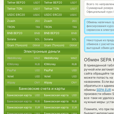
Tether BEP20
Tether BEP20
USDT
USDT
Всего по направле
Суммарный резерв
Tether TON
Tether TON
USDT
USDT
Официальный курс
USDC ERC20
USDC ERC20
USDC
USDC
Zcash
Zcash
ZEC
ZEC
Обмены наличных с
фиксирования курс
TRON
TRON
TRX
TRX
сервисом в электр
BNB BEP20
BNB BEP20
BNB
BNB
Solana
Solana
SOL
SOL
Некоторые из пред
обменов с расчето
Gram (Toncoin)
Gram (Toncoin)
GRAM
GRAM
выгодный обмен дл
Электронные деньги
WebMoney
WebMoney
WMZ
WMZ
Обмен SEPA t
ЮMoney
ЮMoney
RUB
RUB
В приведенной табл
ручной или автома
PayPal
PayPal
USD
USD
сайта обращайте та
Volet
Volet
USD
USD
можете попасть на 
названием. Если вы
Alipay
Alipay
CNY
CNY
обратиться к админ
Банковские счета и карты
обмены
SEPA EUR
н
произвести обмен S
Банковская карта
Банковская карта
USD
USD
все-таки не удало
Банковская карта
Банковская карта
RUB
RUB
нужные меры: устан
Банковская карта
Банковская карта
EUR
EUR
Помните, что при п
бывают интереснее,
Банковская карта
Банковская карта
UAH
UAH