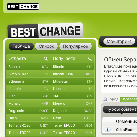
Мониторинг
Таблица
Список
Популярное
Обмен Sepa
В таблице привед
Bitcoin
Bitcoin
BTC
BTC
курсам обмена в 
Bitcoin Cash
Bitcoin Cash
BCH
BCH
Cash RUR. Все об
Если вы впервые 
Ethereum
Ethereum
ETH
ETH
возможностях сай
Litecoin
Litecoin
LTC
LTC
XRP
XRP
XRP
XRP
Город:
Черепов
Monero
Monero
XMR
XMR
Курсы обмена
Dogecoin
Dogecoin
DOGE
DOGE
Dash
Dash
DASH
DASH
Обменни
Tether ERC20
Tether ERC20
USDT
USDT
CoinsBlack
Tether TRC20
Tether TRC20
USDT
USDT