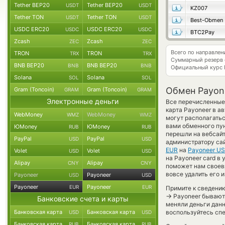
Tether BEP20
Tether BEP20
USDT
USDT
KZ007
Tether TON
Tether TON
USDT
USDT
Best-Obmen
USDC ERC20
USDC ERC20
USDC
USDC
BTC2Pay
Zcash
Zcash
ZEC
ZEC
Всего по направле
TRON
TRON
TRX
TRX
Суммарный резерв
BNB BEP20
BNB BEP20
BNB
BNB
Официальный курс
Solana
Solana
SOL
SOL
Обмен Payon
Gram (Toncoin)
Gram (Toncoin)
GRAM
GRAM
Электронные деньги
Все перечисленные 
карта Payoneer в а
WebMoney
WebMoney
WMZ
WMZ
могут располагатьс
вами обменного пун
ЮMoney
ЮMoney
RUB
RUB
перешли на вебсайт
PayPal
PayPal
USD
USD
администратору сай
EUR
на
Payoneer U
Volet
Volet
USD
USD
на Payoneer card в
Alipay
Alipay
CNY
CNY
поможет нам своев
вовсе удалить его 
Payoneer
Payoneer
USD
USD
Payoneer
Payoneer
EUR
EUR
Примите к сведению
→
Payoneer бывают 
Банковские счета и карты
меняли деньги дан
Банковская карта
Банковская карта
воспользуйтесь спе
USD
USD
Банковская карта
Банковская карта
RUB
RUB