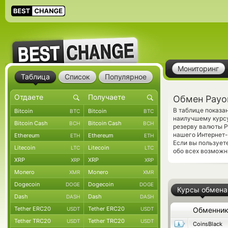
Мониторинг
Таблица
Список
Популярное
Обмен Payo
В таблице показа
Bitcoin
Bitcoin
BTC
BTC
наилучшему курсу
Bitcoin Cash
Bitcoin Cash
BCH
BCH
резерву валюты P
нашего Интернет-
Ethereum
Ethereum
ETH
ETH
Если вы пользует
Litecoin
Litecoin
LTC
LTC
обо всех возможн
XRP
XRP
XRP
XRP
Monero
Monero
XMR
XMR
Dogecoin
Dogecoin
DOGE
DOGE
Курсы обмена
Dash
Dash
DASH
DASH
Tether ERC20
Tether ERC20
USDT
USDT
Обменни
Tether TRC20
Tether TRC20
USDT
USDT
CoinsBlack