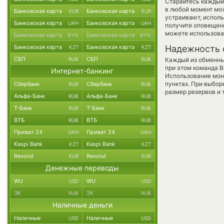
Старайтесь каждый
в любой момент мо
Банковская карта
Банковская карта
EUR
EUR
устраивают, испол
Банковская карта
Банковская карта
UAH
UAH
получите оповещени
можете использов
Банковская карта
Банковская карта
BYN
BYN
Банковская карта
Банковская карта
Надежность 
KZT
KZT
СБП
СБП
RUB
RUB
Каждый из обменны
при этом команда 
Интернет-банкинг
Использование мон
пунктах. При выбор
Сбербанк
Сбербанк
RUB
RUB
размер резервов и 
Альфа-Банк
Альфа-Банк
RUB
RUB
Т-Банк
Т-Банк
RUB
RUB
ВТБ
ВТБ
RUB
RUB
Приват 24
Приват 24
UAH
UAH
Kaspi Bank
Kaspi Bank
KZT
KZT
Revolut
Revolut
EUR
EUR
Денежные переводы
WU
WU
USD
USD
ЗК
ЗК
RUB
RUB
Наличные деньги
Наличные
Наличные
USD
USD