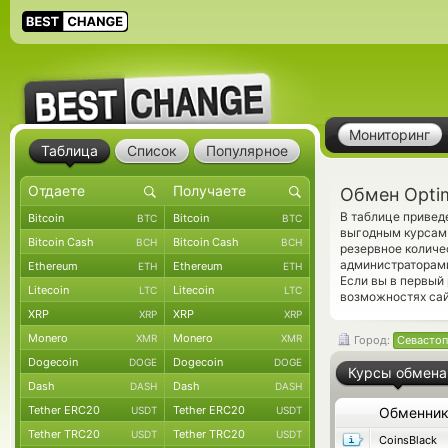
Мониторинг
Таблица
Список
Популярное
Обмен Opti
В таблице привед
Bitcoin
Bitcoin
BTC
BTC
выгодным курсам 
Bitcoin Cash
Bitcoin Cash
BCH
BCH
резервное количе
администраторами
Ethereum
Ethereum
ETH
ETH
Если вы в первый
Litecoin
Litecoin
LTC
LTC
возможностях сай
XRP
XRP
XRP
XRP
Monero
Monero
XMR
XMR
Город:
Севастоп
Dogecoin
Dogecoin
DOGE
DOGE
Курсы обмена
Dash
Dash
DASH
DASH
Tether ERC20
Tether ERC20
USDT
USDT
Обменни
Tether TRC20
Tether TRC20
USDT
USDT
CoinsBlack