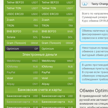
Tether BEP20
Tether BEP20
USDT
USDT
Tasty-Chang
Tether TON
Tether TON
USDT
USDT
Всего по направлен
USDC ERC20
USDC ERC20
USDC
USDC
Суммарный резерв
Zcash
Zcash
ZEC
ZEC
Курс обмена
OP/RU
TRON
TRON
TRX
TRX
Обмены наличных с
BNB BEP20
BNB BEP20
BNB
BNB
фиксирования курс
Solana
Solana
SOL
SOL
сервисом в электр
Gram (Toncoin)
Gram (Toncoin)
GRAM
GRAM
Некоторые из пред
Optimism
Optimism
OP
OP
обменов с расчето
Электронные деньги
выгодный обмен дл
WebMoney
WebMoney
WMZ
WMZ
В целях противоде
ЮMoney
ЮMoney
RUB
RUB
обменные пункты п
В случае если тра
PayPal
PayPal
USD
USD
обменную операци
Volet
Volet
USD
USD
соблюдения требов
Alipay
Alipay
CNY
CNY
Банковские счета и карты
Обмен Optim
В приведенной табл
Банковская карта
Банковская карта
USD
USD
ручной или автома
Банковская карта
Банковская карта
RUB
RUB
внимание на специа
того, чтобы мгнове
Банковская карта
Банковская карта
EUR
EUR