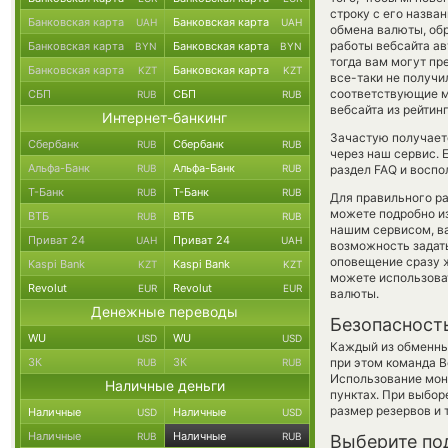
строку с его назва
Банковская карта
Банковская карта
UAH
UAH
обмена валюты, обр
работы вебсайта а
Банковская карта
Банковская карта
BYN
BYN
тогда вам могут пр
Банковская карта
Банковская карта
KZT
KZT
все-таки не получи
соответствующие м
СБП
СБП
RUB
RUB
вебсайта из рейтин
Интернет-банкинг
Зачастую получаетс
Сбербанк
Сбербанк
RUB
RUB
через наш сервис. 
Альфа-Банк
Альфа-Банк
RUB
RUB
раздел FAQ и воспо
Т-Банк
Т-Банк
RUB
RUB
Для правильного ра
можете подробно и
ВТБ
ВТБ
RUB
RUB
нашим сервисом, в
Приват 24
Приват 24
UAH
UAH
возможность задать
оповещение сразу ж
Kaspi Bank
Kaspi Bank
KZT
KZT
можете использов
Revolut
Revolut
EUR
EUR
валюты.
Денежные переводы
Безопасност
WU
WU
USD
USD
Каждый из обменны
ЗК
ЗК
при этом команда 
RUB
RUB
Использование мон
Наличные деньги
пунктах. При выбор
размер резервов и 
Наличные
Наличные
USD
USD
Наличные
Наличные
RUB
RUB
Выберите по