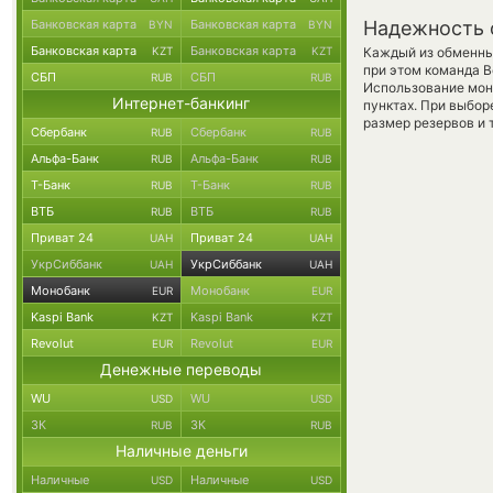
Банковская карта
Банковская карта
Надежность 
BYN
BYN
Банковская карта
Банковская карта
KZT
KZT
Каждый из обменны
при этом команда 
СБП
СБП
RUB
RUB
Использование мон
Интернет-банкинг
пунктах. При выбор
размер резервов и 
Сбербанк
Сбербанк
RUB
RUB
Альфа-Банк
Альфа-Банк
RUB
RUB
Т-Банк
Т-Банк
RUB
RUB
ВТБ
ВТБ
RUB
RUB
Приват 24
Приват 24
UAH
UAH
УкрСиббанк
УкрСиббанк
UAH
UAH
Монобанк
Монобанк
EUR
EUR
Kaspi Bank
Kaspi Bank
KZT
KZT
Revolut
Revolut
EUR
EUR
Денежные переводы
WU
WU
USD
USD
ЗК
ЗК
RUB
RUB
Наличные деньги
Наличные
Наличные
USD
USD