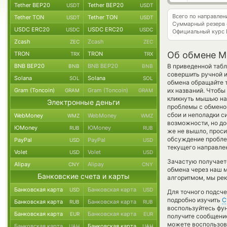
Tether BEP20
Tether BEP20
USDT
USDT
Всего по направле
Tether TON
Tether TON
USDT
USDT
Суммарный резерв
USDC ERC20
USDC ERC20
USDC
USDC
Официальный курс
Zcash
Zcash
ZEC
ZEC
Об обмене M
TRON
TRON
TRX
TRX
BNB BEP20
BNB BEP20
В приведенной табл
BNB
BNB
совершить ручной 
Solana
Solana
SOL
SOL
обмена обращайте т
Gram (Toncoin)
Gram (Toncoin)
их названий. Чтобы
GRAM
GRAM
кликнуть мышью на 
Электронные деньги
проблемы с обменом
сбои и неполадки с
WebMoney
WebMoney
WMZ
WMZ
возможности, но до
ЮMoney
ЮMoney
RUB
RUB
же не вышло, прос
обсуждение пробле
PayPal
PayPal
USD
USD
текущего направле
Volet
Volet
USD
USD
Зачастую получает
Alipay
Alipay
CNY
CNY
обмена через наш м
Банковские счета и карты
алгоритмом, мы рек
Банковская карта
Банковская карта
USD
USD
Для точного подсче
подробно изучить
С
Банковская карта
Банковская карта
RUB
RUB
воспользуйтесь фу
Банковская карта
Банковская карта
EUR
EUR
получите сообщение
можете воспользо
Банковская карта
Банковская карта
UAH
UAH