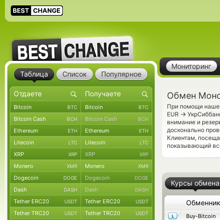
Мониторинг
Таблица
Список
Популярное
Обмен Моно
При помощи нашег
Bitcoin
Bitcoin
BTC
BTC
→
EUR
УкрСиббанк
Bitcoin Cash
Bitcoin Cash
BCH
BCH
внимание и резер
досконально про
Ethereum
Ethereum
ETH
ETH
Клиентам, посеща
Litecoin
Litecoin
LTC
LTC
показывающий все
XRP
XRP
XRP
XRP
Monero
Monero
XMR
XMR
Dogecoin
Dogecoin
DOGE
DOGE
Курсы обмена
Dash
Dash
DASH
DASH
Tether ERC20
Tether ERC20
USDT
USDT
Обменни
Tether TRC20
Tether TRC20
USDT
USDT
Buy-Bitcoin