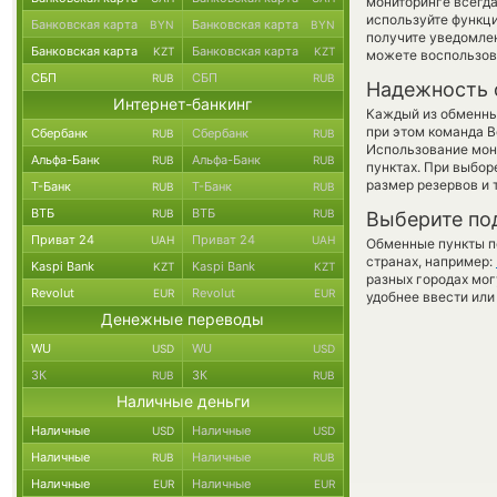
мониторинге всегд
используйте функ
Банковская карта
Банковская карта
BYN
BYN
получите уведомлен
Банковская карта
Банковская карта
KZT
KZT
можете воспользо
СБП
СБП
RUB
RUB
Надежность 
Интернет-банкинг
Каждый из обменны
при этом команда 
Сбербанк
Сбербанк
RUB
RUB
Использование мон
Альфа-Банк
Альфа-Банк
RUB
RUB
пунктах. При выбор
размер резервов и 
Т-Банк
Т-Банк
RUB
RUB
ВТБ
ВТБ
RUB
RUB
Выберите по
Приват 24
Приват 24
UAH
UAH
Обменные пункты по
странах, например:
Kaspi Bank
Kaspi Bank
KZT
KZT
разных городах мог
Revolut
Revolut
EUR
EUR
удобнее ввести или
Денежные переводы
WU
WU
USD
USD
ЗК
ЗК
RUB
RUB
Наличные деньги
Наличные
Наличные
USD
USD
Наличные
Наличные
RUB
RUB
Наличные
Наличные
EUR
EUR