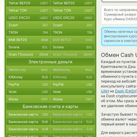
Tether BEP20
Tether BEP20
USDT
USDT
Всего по направле
Tether TON
Tether TON
USDT
USDT
Суммарный резерв
USDC ERC20
USDC ERC20
USDC
USDC
Курс обмена
DASH/
Zcash
Zcash
ZEC
ZEC
Обмены наличных с
TRON
TRON
TRX
TRX
фиксирования курс
BNB BEP20
BNB BEP20
BNB
BNB
сервисом в электр
Solana
Solana
SOL
SOL
Обмен Cash 
Gram (Toncoin)
Gram (Toncoin)
GRAM
GRAM
Электронные деньги
Каждый из пунктов 
Криптовалюта Дэш в
WebMoney
WebMoney
WMZ
WMZ
временами установл
обменного пункта 
ЮMoney
ЮMoney
RUB
RUB
переход на вебсайт
PayPal
PayPal
USD
USD
консультанту сайта
UAH
на
Dash (DASH
Volet
Volet
USD
USD
на Dash cryptocurr
Alipay
Alipay
CNY
CNY
об этом. Мы сразу
же удаление обменн
Банковские счета и карты
Зачастую бывает т
Банковская карта
Банковская карта
USD
USD
обмена валют через
Банковская карта
Банковская карта
RUB
RUB
первый визит в наш
Банковская карта
Банковская карта
EUR
EUR
Для верного расчет
Банковская карта
Банковская карта
UAH
UAH