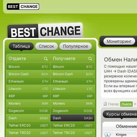
Мониторинг
Таблица
Список
Популярное
Обмен Нали
С помощью нашего
Bitcoin
Bitcoin
BTC
BTC
→
UAH
Dash (DASH
Bitcoin Cash
Bitcoin Cash
BCH
BCH
резервное количе
проверены админ
Ethereum
Ethereum
ETH
ETH
Если вы впервые 
Litecoin
Litecoin
LTC
LTC
всех функциях са
XRP
XRP
XRP
XRP
Monero
Monero
XMR
XMR
Город:
Львов
Dogecoin
Dogecoin
DOGE
DOGE
Курсы обмена
Dash
Dash
DASH
DASH
Tether ERC20
Tether ERC20
USDT
USDT
Обменни
Tether TRC20
Tether TRC20
USDT
USDT
Kingex