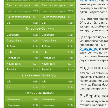
Наличные EUR
на
T
интересующий вас об
Банковская карта
Банковская карта
UAH
UAH
пожалуйста, опове
Банковская карта
Банковская карта
BYN
BYN
администратором са
Банковская карта
Банковская карта
KZT
KZT
Помните, что при п
OP могут быть инте
СБП
СБП
RUB
RUB
алгоритмом обмена 
Интернет-банкинг
инструкцией испол
Сбербанк
Сбербанк
RUB
RUB
Для верного подсче
Альфа-Банк
Альфа-Банк
RUB
RUB
мониторинге посто
предоставленные н
Т-Банк
Т-Банк
RUB
RUB
Оповещение
, в ко
ВТБ
ВТБ
RUB
RUB
электронную почту 
отсутствия обменн
Приват 24
Приват 24
UAH
UAH
двух обменов через
Kaspi Bank
Kaspi Bank
KZT
KZT
Надежность 
Revolut
Revolut
EUR
EUR
Каждый из обменны
Денежные переводы
при этом команда 
Использование мон
WU
WU
USD
USD
пунктах. При выбор
ЗК
ЗК
RUB
RUB
размер резервов и 
Наличные деньги
Выберите по
Наличные
Наличные
USD
USD
Обменные пункты по
странах, например:
Наличные
Наличные
RUB
RUB