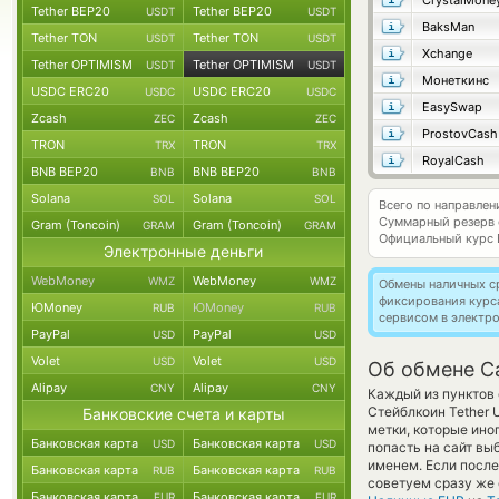
CrystalMone
Tether BEP20
Tether BEP20
USDT
USDT
BaksMan
Tether TON
Tether TON
USDT
USDT
Xchange
Tether OPTIMISM
Tether OPTIMISM
USDT
USDT
Монеткинс
USDC ERC20
USDC ERC20
USDC
USDC
EasySwap
Zcash
Zcash
ZEC
ZEC
ProstovCash
TRON
TRON
TRX
TRX
RoyalCash
BNB BEP20
BNB BEP20
BNB
BNB
Solana
Solana
SOL
SOL
Всего по направле
Суммарный резерв
Gram (Toncoin)
Gram (Toncoin)
GRAM
GRAM
Официальный курс
Электронные деньги
WebMoney
WebMoney
WMZ
WMZ
Обмены наличных с
фиксирования курс
ЮMoney
ЮMoney
RUB
RUB
сервисом в электр
PayPal
PayPal
USD
USD
Volet
Volet
USD
USD
Об обмене C
Alipay
Alipay
CNY
CNY
Каждый из пунктов 
Стейблкоин Tether 
Банковские счета и карты
метки, которые ино
Банковская карта
Банковская карта
USD
USD
попасть на сайт вы
именем. Если после
Банковская карта
Банковская карта
RUB
RUB
советуем сразу же 
Банковская карта
Банковская карта
EUR
EUR