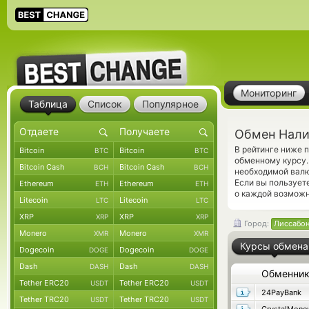
Мониторинг
Таблица
Список
Популярное
Обмен Нали
В рейтинге ниже 
Bitcoin
Bitcoin
BTC
BTC
обменному курсу.
Bitcoin Cash
Bitcoin Cash
BCH
BCH
необходимой валю
Если вы пользует
Ethereum
Ethereum
ETH
ETH
о каждой возможн
Litecoin
Litecoin
LTC
LTC
XRP
XRP
XRP
XRP
Город:
Лиссабо
Monero
Monero
XMR
XMR
Курсы обмена
Dogecoin
Dogecoin
DOGE
DOGE
Dash
Dash
DASH
DASH
Обменни
Tether ERC20
Tether ERC20
USDT
USDT
24PayBank
Tether TRC20
Tether TRC20
USDT
USDT