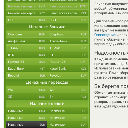
Зачастую получает
Банковская карта
Банковская карта
BYN
BYN
вебсайт обменника 
алгоритмом, мы сов
Банковская карта
Банковская карта
KZT
KZT
СБП
СБП
RUB
RUB
Для правильного ра
использования серв
Интернет-банкинг
вы вдруг не нашли 
Сбербанк
Сбербанк
RUB
RUB
Оповещение
и полу
пункты обмена не п
Альфа-Банк
Альфа-Банк
RUB
RUB
вариант двух обме
Т-Банк
Т-Банк
RUB
RUB
Надежность 
ВТБ
ВТБ
RUB
RUB
Каждый из обменны
Приват 24
Приват 24
UAH
UAH
при этом команда 
Использование мон
Kaspi Bank
Kaspi Bank
KZT
KZT
пунктах. При выбор
Revolut
Revolut
EUR
EUR
размер резервов и 
Денежные переводы
Выберите по
WU
WU
USD
USD
Обменные пункты по
ЗК
ЗК
RUB
RUB
странах, например:
резервы в разных г
Наличные деньги
вам будет удобнее 
Наличные
Наличные
USD
USD
Наличные
Наличные
RUB
RUB
Наличные
Наличные
EUR
EUR