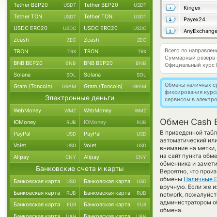
Tether BEP20
Tether BEP20
USDT
USDT
Kingex
Tether TON
Tether TON
USDT
USDT
Payex24
USDC ERC20
USDC ERC20
USDC
USDC
AnyExchang
Zcash
Zcash
ZEC
ZEC
Всего по направле
TRON
TRON
TRX
TRX
Суммарный резерв
BNB BEP20
BNB BEP20
BNB
BNB
Официальный курс
Solana
Solana
SOL
SOL
Обмены наличных с
Gram (Toncoin)
Gram (Toncoin)
GRAM
GRAM
фиксирования курс
Электронные деньги
сервисом в электр
WebMoney
WebMoney
WMZ
WMZ
Обмен Cash 
ЮMoney
ЮMoney
RUB
RUB
В приведенной табл
PayPal
PayPal
USD
USD
автоматический ил
Volet
Volet
USD
USD
внимание на метки,
на сайт пункта обм
Alipay
Alipay
CNY
CNY
обменника и замети
Банковские счета и карты
Вероятно, что прои
обмены
Наличные 
Банковская карта
Банковская карта
USD
USD
вручную. Если же и
Банковская карта
Банковская карта
RUB
RUB
network, пожалуйс
администратором об
Банковская карта
Банковская карта
EUR
EUR
обмена.
Банковская карта
Банковская карта
UAH
UAH