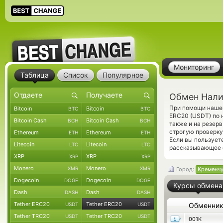
Мониторинг
Таблица
Список
Популярное
Обмен Нали
При помощи нашег
Bitcoin
Bitcoin
BTC
BTC
ERC20 (USDT) по 
Bitcoin Cash
Bitcoin Cash
BCH
BCH
также и на резер
строгую проверку
Ethereum
Ethereum
ETH
ETH
Если вы пользует
Litecoin
Litecoin
LTC
LTC
рассказывающее 
XRP
XRP
XRP
XRP
Monero
Monero
XMR
XMR
Город:
Кременчу
Dogecoin
Dogecoin
DOGE
DOGE
Курсы обмена
Dash
Dash
DASH
DASH
Tether ERC20
Tether ERC20
USDT
USDT
Обменни
Tether TRC20
Tether TRC20
USDT
USDT
001K