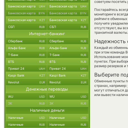
советуем посетить 
Банковская карта
Банковская карта
UAH
UAH
Постарайтесь всег
Банковская карта
Банковская карта
BYN
BYN
мониторинге всегд
рейтинге обменных 
Банковская карта
Банковская карта
KZT
KZT
получите уведомлен
СБП
СБП
RUB
RUB
отсутствуют, вы в
транзитной валюты.
Интернет-банкинг
Надежность 
Сбербанк
Сбербанк
RUB
RUB
Каждый из обменны
Альфа-Банк
Альфа-Банк
RUB
RUB
при этом команда 
Т-Банк
Т-Банк
RUB
RUB
Использование мон
пунктах. При выбор
ВТБ
ВТБ
RUB
RUB
размер резервов и 
Приват 24
Приват 24
UAH
UAH
Выберите по
Kaspi Bank
Kaspi Bank
KZT
KZT
Обменные пункты по
Revolut
Revolut
EUR
EUR
странах, например:
Денежные переводы
могут отличаться д
или вывести наличн
WU
WU
USD
USD
ЗК
ЗК
RUB
RUB
Наличные деньги
Наличные
Наличные
USD
USD
Наличные
Наличные
RUB
RUB