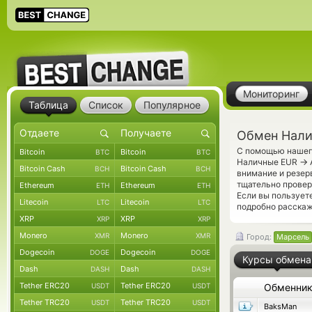
Мониторинг
Таблица
Список
Популярное
Обмен Нали
С помощью нашего
Bitcoin
Bitcoin
BTC
BTC
→
Наличные EUR
Bitcoin Cash
Bitcoin Cash
BCH
BCH
внимание и резер
тщательно прове
Ethereum
Ethereum
ETH
ETH
Если вы пользует
Litecoin
Litecoin
LTC
LTC
подробно расскаже
XRP
XRP
XRP
XRP
Monero
Monero
XMR
XMR
Город:
Марсель
Dogecoin
Dogecoin
DOGE
DOGE
Курсы обмена
Dash
Dash
DASH
DASH
Tether ERC20
Tether ERC20
USDT
USDT
Обменни
Tether TRC20
Tether TRC20
USDT
USDT
BaksMan