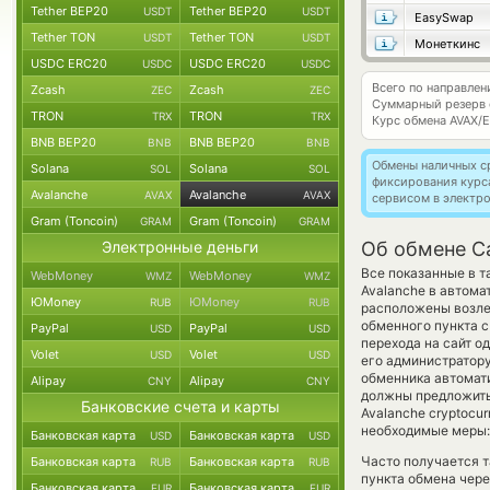
Tether BEP20
Tether BEP20
USDT
USDT
EasySwap
Tether TON
Tether TON
USDT
USDT
Монеткинс
USDC ERC20
USDC ERC20
USDC
USDC
Всего по направле
Zcash
Zcash
ZEC
ZEC
Суммарный резерв
TRON
TRON
TRX
TRX
Курс обмена
AVAX/
BNB BEP20
BNB BEP20
BNB
BNB
Обмены наличных с
Solana
Solana
SOL
SOL
фиксирования курс
Avalanche
Avalanche
AVAX
AVAX
сервисом в электр
Gram (Toncoin)
Gram (Toncoin)
GRAM
GRAM
Электронные деньги
Об обмене Ca
Все показанные в 
WebMoney
WebMoney
WMZ
WMZ
Avalanche в автома
ЮMoney
ЮMoney
RUB
RUB
расположены возле 
обменного пункта с
PayPal
PayPal
USD
USD
перехода на сайт о
Volet
Volet
USD
USD
его администратору
обменника автомат
Alipay
Alipay
CNY
CNY
должны предложить 
Банковские счета и карты
Avalanche cryptocu
необходимые меры: 
Банковская карта
Банковская карта
USD
USD
Часто получается т
Банковская карта
Банковская карта
RUB
RUB
пункта обмена чере
Банковская карта
Банковская карта
EUR
EUR