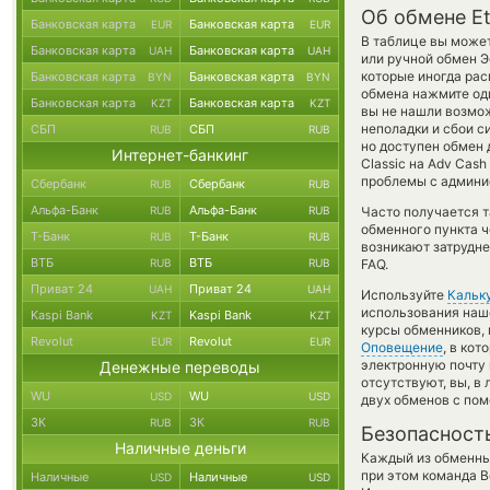
Об обмене Et
Банковская карта
Банковская карта
EUR
EUR
В таблице вы может
Банковская карта
Банковская карта
UAH
UAH
или ручной обмен 
которые иногда рас
Банковская карта
Банковская карта
BYN
BYN
обмена нажмите оди
Банковская карта
Банковская карта
KZT
KZT
вы не нашли возмож
неполадки и сбои с
СБП
СБП
RUB
RUB
но доступен обмен 
Интернет-банкинг
Classic на Adv Cas
проблемы с админис
Сбербанк
Сбербанк
RUB
RUB
Альфа-Банк
Альфа-Банк
RUB
RUB
Часто получается т
обменного пункта ч
Т-Банк
Т-Банк
RUB
RUB
возникают затрудне
ВТБ
ВТБ
RUB
RUB
FAQ.
Приват 24
Приват 24
UAH
UAH
Используйте
Кальк
использования наше
Kaspi Bank
Kaspi Bank
KZT
KZT
курсы обменников, 
Revolut
Revolut
EUR
EUR
Оповещение
, в ко
электронную почту 
Денежные переводы
отсутствуют, вы, в
WU
WU
USD
USD
двух обменов с по
ЗК
ЗК
RUB
RUB
Безопасност
Наличные деньги
Каждый из обменны
при этом команда 
Наличные
Наличные
USD
USD