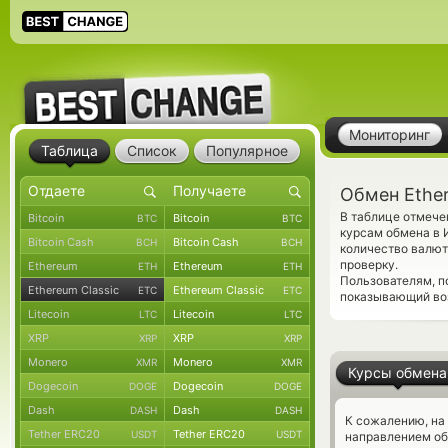
Мониторинг
Таблица
Список
Популярное
Обмен Ether
В таблице отмече
Bitcoin
Bitcoin
BTC
BTC
курсам обмена в 
Bitcoin Cash
Bitcoin Cash
BCH
BCH
количество валют
проверку.
Ethereum
Ethereum
ETH
ETH
Пользователям, 
Ethereum Classic
Ethereum Classic
ETC
ETC
показывающий воз
Litecoin
Litecoin
LTC
LTC
XRP
XRP
XRP
XRP
Monero
Monero
XMR
XMR
Курсы обмена
Dogecoin
Dogecoin
DOGE
DOGE
Dash
Dash
DASH
DASH
К сожалению, на
Tether ERC20
Tether ERC20
USDT
USDT
направлением об