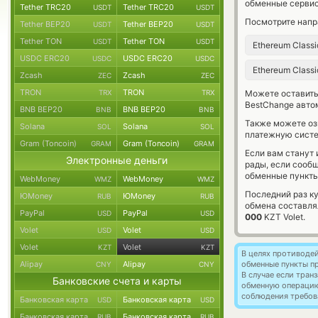
обменные сервис
Tether TRC20
Tether TRC20
USDT
USDT
Посмотрите напр
Tether BEP20
Tether BEP20
USDT
USDT
Tether TON
Tether TON
USDT
USDT
Ethereum Class
USDC ERC20
USDC ERC20
USDC
USDC
Ethereum Class
Zcash
Zcash
ZEC
ZEC
TRON
TRON
TRX
TRX
Можете оставит
BestChange авто
BNB BEP20
BNB BEP20
BNB
BNB
Также можете о
Solana
Solana
SOL
SOL
платежную систем
Gram (Toncoin)
Gram (Toncoin)
GRAM
GRAM
Если вам станут
Электронные деньги
рады, если сооб
обменные пункты
WebMoney
WebMoney
WMZ
WMZ
Последний раз ку
ЮMoney
ЮMoney
RUB
RUB
обмена составл
PayPal
PayPal
USD
USD
000
KZT Volet.
Volet
Volet
USD
USD
Volet
Volet
KZT
KZT
В целях противоде
Alipay
Alipay
обменные пункты п
CNY
CNY
В случае если тра
Банковские счета и карты
обменную операци
соблюдения требов
Банковская карта
Банковская карта
USD
USD
Банковская карта
Банковская карта
RUB
RUB