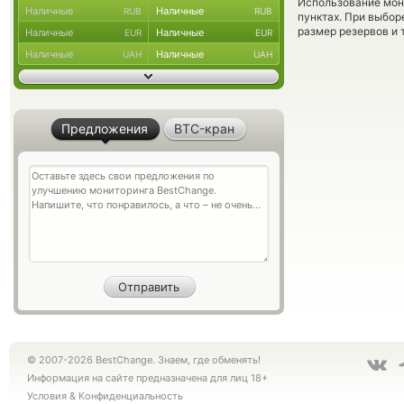
Использование мон
Наличные
Наличные
RUB
RUB
пунктах. При выбор
размер резервов и 
Наличные
Наличные
EUR
EUR
Наличные
Наличные
UAH
UAH
Предложения
BTC-кран
© 2007-2026 BestChange. Знаем, где обменять!
Информация на сайте предназначена для лиц 18+
Условия
&
Конфиденциальность