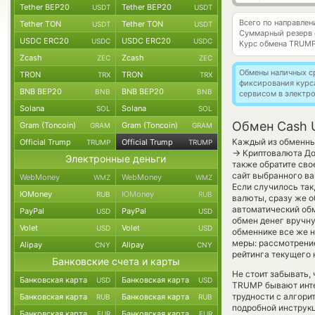
Tether BEP20
Tether BEP20
USDT
USDT
Всего по направле
Tether TON
Tether TON
USDT
USDT
Суммарный резерв
USDC ERC20
USDC ERC20
USDC
USDC
Курс обмена
TRUMP
Zcash
Zcash
ZEC
ZEC
Обмены наличных с
TRON
TRON
TRX
TRX
фиксирования курс
BNB BEP20
BNB BEP20
BNB
BNB
сервисом в электр
Solana
Solana
SOL
SOL
Обмен Cash U
Gram (Toncoin)
Gram (Toncoin)
GRAM
GRAM
Каждый из обменных
Official Trump
Official Trump
TRUMP
TRUMP
→
Криптовалюта До
Электронные деньги
также обратите сво
сайт выбранного ва
WebMoney
WebMoney
WMZ
WMZ
Если случилось так
ЮMoney
ЮMoney
RUB
RUB
валюты, сразу же о
автоматический о
PayPal
PayPal
USD
USD
обмен денег вручну
Volet
Volet
USD
USD
обменнике все же 
меры: рассмотрени
Alipay
Alipay
CNY
CNY
рейтинга текущего 
Банковские счета и карты
Не стоит забывать,
Банковская карта
Банковская карта
USD
USD
TRUMP бывают интер
трудности с алгори
Банковская карта
Банковская карта
RUB
RUB
подробной инструкц
Банковская карта
Банковская карта
EUR
EUR