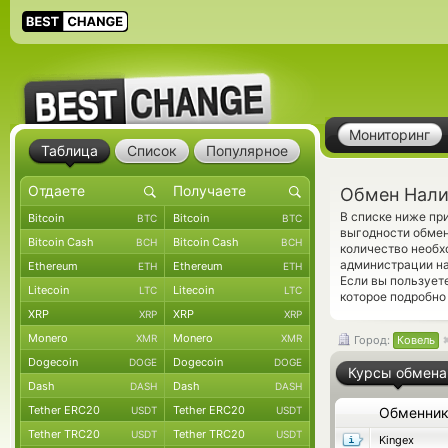
Мониторинг
Таблица
Список
Популярное
Обмен Налич
В списке ниже пр
Bitcoin
Bitcoin
BTC
BTC
выгодности обмен
Bitcoin Cash
Bitcoin Cash
BCH
BCH
количество необх
администрации на
Ethereum
Ethereum
ETH
ETH
Если вы пользует
Litecoin
Litecoin
LTC
LTC
которое подробно
XRP
XRP
XRP
XRP
Monero
Monero
XMR
XMR
Город:
Ковель
Dogecoin
Dogecoin
DOGE
DOGE
Курсы обмена
Dash
Dash
DASH
DASH
Tether ERC20
Tether ERC20
USDT
USDT
Обменни
Tether TRC20
Tether TRC20
USDT
USDT
Kingex