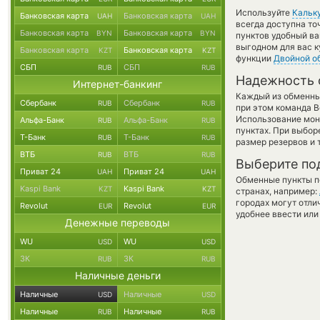
Используйте
Кальк
Банковская карта
Банковская карта
UAH
UAH
всегда доступна т
Банковская карта
Банковская карта
BYN
BYN
пунктов удобный ва
выгодном для вас к
Банковская карта
Банковская карта
KZT
KZT
функции
Двойной о
СБП
СБП
RUB
RUB
Надежность 
Интернет-банкинг
Каждый из обменны
Сбербанк
Сбербанк
RUB
RUB
при этом команда 
Использование мон
Альфа-Банк
Альфа-Банк
RUB
RUB
пунктах. При выбор
Т-Банк
Т-Банк
RUB
RUB
размер резервов и 
ВТБ
ВТБ
RUB
RUB
Выберите по
Приват 24
Приват 24
UAH
UAH
Обменные пункты по
Kaspi Bank
Kaspi Bank
KZT
KZT
странах, например:
городах могут отли
Revolut
Revolut
EUR
EUR
удобнее ввести или
Денежные переводы
WU
WU
USD
USD
ЗК
ЗК
RUB
RUB
Наличные деньги
Наличные
Наличные
USD
USD
Наличные
Наличные
RUB
RUB