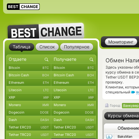
Мониторинг
Таблица
Список
Популярное
Обмен Нали
Здесь указаны о
Bitcoin
Bitcoin
BTC
BTC
курсу обмена в с
Bitcoin Cash
Bitcoin Cash
BCH
BCH
Tether USDT BEP
проверку.
Ethereum
Ethereum
ETH
ETH
Клиентам, которы
Litecoin
Litecoin
LTC
LTC
специальный
в
XRP
XRP
XRP
XRP
Monero
Monero
XMR
XMR
Город:
Ванкувер
Dogecoin
Dogecoin
DOGE
DOGE
Курсы обмена
Dash
Dash
DASH
DASH
Tether ERC20
Tether ERC20
USDT
USDT
Обменни
Tether TRC20
Tether TRC20
USDT
USDT
BaksMan