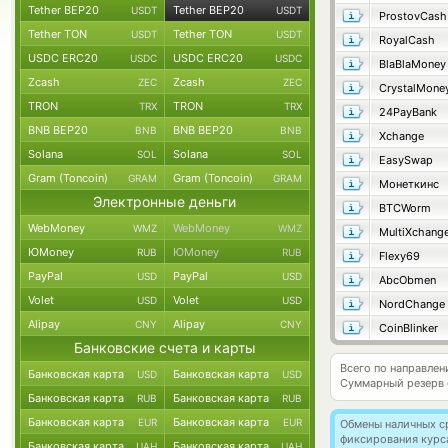
Tether BEP20
Tether BEP20
USDT
USDT
ProstovCash
Tether TON
Tether TON
USDT
USDT
RoyalCash
USDC ERC20
USDC ERC20
USDC
USDC
BlaBlaMoney
Zcash
Zcash
ZEC
ZEC
CrystalMone
TRON
TRON
TRX
TRX
24PayBank
BNB BEP20
BNB BEP20
BNB
BNB
Xchange
Solana
Solana
SOL
SOL
EasySwap
Gram (Toncoin)
Gram (Toncoin)
GRAM
GRAM
Монеткинс
Электронные деньги
BTCWorm
WebMoney
WebMoney
WMZ
WMZ
MultiXchang
ЮMoney
ЮMoney
RUB
RUB
Flexy69
PayPal
PayPal
USD
USD
AbcObmen
Volet
Volet
USD
USD
NordChange
Alipay
Alipay
CNY
CNY
CoinBlinker
Банковские счета и карты
Всего по направле
Банковская карта
Банковская карта
USD
USD
Суммарный резерв
Банковская карта
Банковская карта
RUB
RUB
Банковская карта
Банковская карта
EUR
EUR
Обмены наличных с
фиксирования курс
Банковская карта
Банковская карта
UAH
UAH