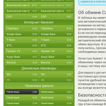
сервисом в электр
Банковская карта
Банковская карта
BYN
BYN
Банковская карта
Банковская карта
KZT
KZT
Об обмене Ca
СБП
СБП
RUB
RUB
В таблице вы имеет
или автоматически
Интернет-банкинг
внимание на метки,
Сбербанк
Сбербанк
RUB
RUB
мгновенного перехо
Если после переход
Альфа-Банк
Альфа-Банк
RUB
RUB
рекомендуем незаме
Т-Банк
Т-Банк
RUB
RUB
автоматический о
обмен вручную. В сл
ВТБ
ВТБ
RUB
RUB
получилось, просим
Приват 24
Приват 24
UAH
UAH
необходимые меры: 
Kaspi Bank
Kaspi Bank
KZT
KZT
Зачастую бывает т
обменника через на
Revolut
Revolut
EUR
EUR
в нашу систему мон
Денежные переводы
Для верного расчет
WU
WU
USD
USD
постоянно доступн
ЗК
ЗК
пунктов удобный ва
RUB
RUB
оповещение о выгод
Наличные деньги
вы всегда можете 
Наличные
Наличные
USD
USD
Безопасност
Наличные
Наличные
RUB
RUB
Каждый из обменны
Наличные
Наличные
EUR
EUR
при этом команда 