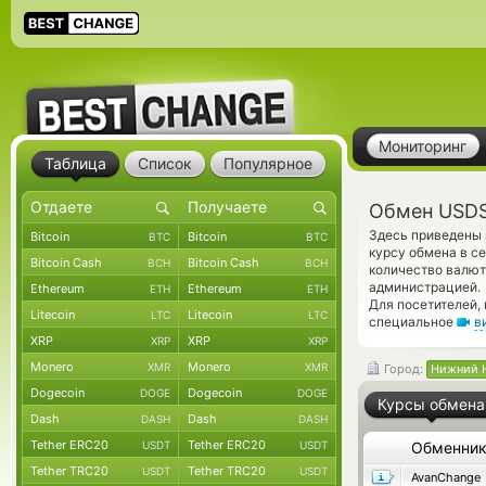
Мониторинг
Таблица
Список
Популярное
Обмен USDS
Здесь приведены 
Bitcoin
Bitcoin
BTC
BTC
курсу обмена в с
Bitcoin Cash
Bitcoin Cash
BCH
BCH
количество валют
администрацией.
Ethereum
Ethereum
ETH
ETH
Для посетителей,
Litecoin
Litecoin
LTC
LTC
специальное
в
XRP
XRP
XRP
XRP
Monero
Monero
XMR
XMR
Город:
Нижний 
Dogecoin
Dogecoin
DOGE
DOGE
Курсы обмена
Dash
Dash
DASH
DASH
Tether ERC20
Tether ERC20
USDT
USDT
Обменни
Tether TRC20
Tether TRC20
USDT
USDT
AvanChange