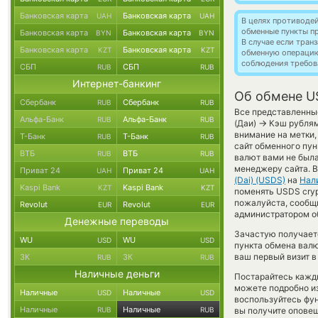
Банковская карта
Банковская карта
UAH
UAH
В целях противоде
обменные пункты п
Банковская карта
Банковская карта
BYN
BYN
В случае если тра
Банковская карта
Банковская карта
KZT
KZT
обменную операци
соблюдения требов
СБП
СБП
RUB
RUB
Интернет-банкинг
Об обмене U
Сбербанк
Сбербанк
RUB
RUB
Все представленны
Альфа-Банк
Альфа-Банк
RUB
RUB
→
(Даи)
Кэш рублям
внимание на метки,
Т-Банк
Т-Банк
RUB
RUB
сайт обменного пун
ВТБ
ВТБ
RUB
RUB
валют вами не был
менеджеру сайта. 
Приват 24
Приват 24
UAH
UAH
(Dai) (USDS)
на
Нал
Kaspi Bank
Kaspi Bank
KZT
KZT
поменять USDS cryp
пожалуйста, сообщ
Revolut
Revolut
EUR
EUR
администратором об
Денежные переводы
Зачастую получает
WU
WU
USD
USD
пункта обмена валю
ваш первый визит в
ЗК
ЗК
RUB
RUB
Наличные деньги
Постарайтесь кажд
можете подробно и
Наличные
Наличные
USD
USD
воспользуйтесь фу
Наличные
Наличные
RUB
RUB
вы получите оповещ