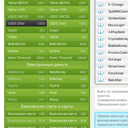
Tether BEP20
Tether BEP20
USDT
USDT
E-Change
Tether TON
Tether TON
USDT
USDT
SpbWMCash
USDC ERC20
USDC ERC20
USDC
USDC
GoldenGate
USDS (Dai)
USDS (Dai)
USDS
USDS
MoonLight
Zcash
Zcash
ZEC
ZEC
24PayBank
TRON
TRON
TRX
TRX
CrystalMone
BNB BEP20
BNB BEP20
BNB
BNB
BlaBlaMoney
Solana
Solana
SOL
SOL
ProstovCash
Gram (Toncoin)
Gram (Toncoin)
GRAM
GRAM
Xchange
Электронные деньги
Монеткинс
WebMoney
WebMoney
WMZ
WMZ
EasySwap
ЮMoney
ЮMoney
RUB
RUB
BaksMan
PayPal
PayPal
USD
USD
Всего по направлен
Volet
Volet
USD
USD
пунктов.
Alipay
Alipay
CNY
CNY
Суммарный резерв
Официальный курс
Банковские счета и карты
Банковская карта
Банковская карта
USD
USD
Обмены наличных с
фиксирования курс
Банковская карта
Банковская карта
RUB
RUB
сервисом в электр
Банковская карта
Банковская карта
EUR
EUR