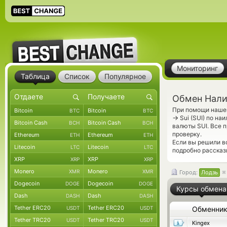
Мониторинг
Таблица
Список
Популярное
Обмен Налич
При помощи нашег
Bitcoin
Bitcoin
BTC
BTC
→
Sui (SUI) по на
Bitcoin Cash
Bitcoin Cash
BCH
BCH
валюты SUI. Все
проверку.
Ethereum
Ethereum
ETH
ETH
Если вы решили в
Litecoin
Litecoin
LTC
LTC
подробно рассказ
XRP
XRP
XRP
XRP
Monero
Monero
XMR
XMR
Город:
Лодзь
Dogecoin
Dogecoin
DOGE
DOGE
Курсы обмена
Dash
Dash
DASH
DASH
Tether ERC20
Tether ERC20
USDT
USDT
Обменни
Tether TRC20
Tether TRC20
USDT
USDT
Kingex