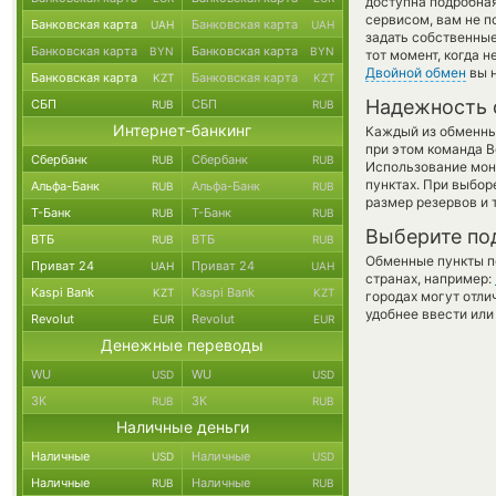
доступна подробна
сервисом, вам не п
Банковская карта
Банковская карта
UAH
UAH
задать собственные
Банковская карта
Банковская карта
BYN
BYN
тот момент, когда 
Двойной обмен
вы н
Банковская карта
Банковская карта
KZT
KZT
Надежность 
СБП
СБП
RUB
RUB
Интернет-банкинг
Каждый из обменны
при этом команда 
Сбербанк
Сбербанк
RUB
RUB
Использование мон
пунктах. При выбор
Альфа-Банк
Альфа-Банк
RUB
RUB
размер резервов и 
Т-Банк
Т-Банк
RUB
RUB
Выберите по
ВТБ
ВТБ
RUB
RUB
Обменные пункты по
Приват 24
Приват 24
UAH
UAH
странах, например:
Kaspi Bank
Kaspi Bank
KZT
KZT
городах могут отли
удобнее ввести или
Revolut
Revolut
EUR
EUR
Денежные переводы
WU
WU
USD
USD
ЗК
ЗК
RUB
RUB
Наличные деньги
Наличные
Наличные
USD
USD
Наличные
Наличные
RUB
RUB