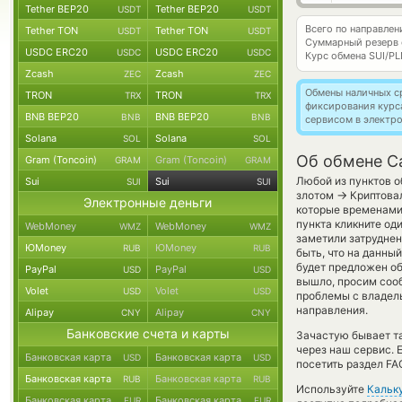
Tether BEP20
Tether BEP20
USDT
USDT
Всего по направле
Tether TON
Tether TON
USDT
USDT
Суммарный резерв
USDC ERC20
USDC ERC20
USDC
USDC
Курс обмена
SUI/PL
Zcash
Zcash
ZEC
ZEC
Обмены наличных с
TRON
TRON
TRX
TRX
фиксирования курс
BNB BEP20
BNB BEP20
BNB
BNB
сервисом в электр
Solana
Solana
SOL
SOL
Об обмене Ca
Gram (Toncoin)
Gram (Toncoin)
GRAM
GRAM
Любой из пунктов о
Sui
Sui
SUI
SUI
→
злотом
Криптовал
Электронные деньги
которые временами 
пункта кликните од
WebMoney
WebMoney
WMZ
WMZ
заметили затруднен
ЮMoney
ЮMoney
RUB
RUB
быть, что на данн
будет предложен обм
PayPal
PayPal
USD
USD
вышло, просим соо
Volet
Volet
USD
USD
проблемы с владель
направления.
Alipay
Alipay
CNY
CNY
Банковские счета и карты
Зачастую бывает т
через наш сервис. 
Банковская карта
Банковская карта
USD
USD
посетить раздел FA
Банковская карта
Банковская карта
RUB
RUB
Используйте
Кальк
Банковская карта
Банковская карта
EUR
EUR