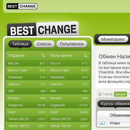
Мониторинг
Таблица
Список
Популярное
Обмен Налич
В таблице ниже п
Bitcoin
Bitcoin
BTC
BTC
по выгодным курс
Bitcoin Cash
Bitcoin Cash
BCH
BCH
Chainlink. Все о
Если вы посетили
Ethereum
Ethereum
ETH
ETH
всех функциях сер
Litecoin
Litecoin
LTC
LTC
XRP
XRP
XRP
XRP
Город:
Щецин
Monero
Monero
XMR
XMR
Курсы обмена
Dogecoin
Dogecoin
DOGE
DOGE
Dash
Dash
DASH
DASH
Обменни
Tether ERC20
Tether ERC20
USDT
USDT
Kingex
Tether TRC20
Tether TRC20
USDT
USDT