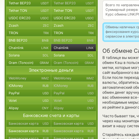
Tether BEP20
Tether BEP20
USDT
USDT
Всего по направле
Суммарный резерв
Tether TON
Tether TON
USDT
USDT
Курс обмена
LINK/P
USDC ERC20
USDC ERC20
USDC
USDC
Zcash
Zcash
ZEC
ZEC
Обмены наличных с
фиксирования курс
TRON
TRON
TRX
TRX
сервисом в электр
BNB BEP20
BNB BEP20
BNB
BNB
Chainlink
Chainlink
LINK
LINK
Об обмене Ca
Solana
Solana
SOL
SOL
В таблице вы может
обмен Кэш в польс
Gram (Toncoin)
Gram (Toncoin)
GRAM
GRAM
метки, которые мог
Электронные деньги
сайт выбранного ва
Если после переход
WebMoney
WebMoney
WMZ
WMZ
валюты, обратитесь
ЮMoney
ЮMoney
RUB
RUB
автоматический о
обмен денег вручную
PayPal
PayPal
USD
USD
вас обменнике все-
Volet
Volet
USD
USD
необходимые меры:
из рейтинга данног
Alipay
Alipay
CNY
CNY
Банковские счета и карты
Часто бывает так, 
через наш монитори
Банковская карта
Банковская карта
USD
USD
визит в нашу систе
Банковская карта
Банковская карта
RUB
RUB
Старайтесь каждый
Банковская карта
Банковская карта
EUR
EUR