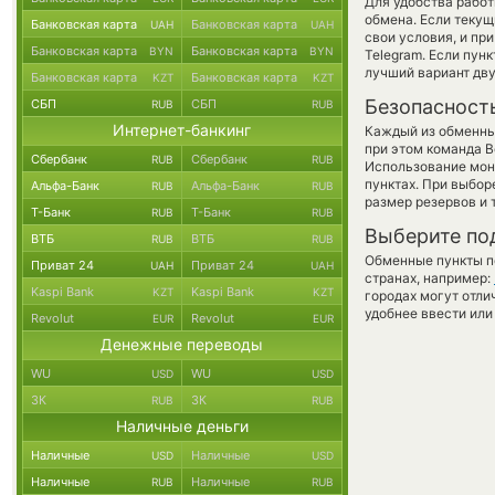
Для удобства работ
обмена. Если текущ
Банковская карта
Банковская карта
UAH
UAH
свои условия, и пр
Банковская карта
Банковская карта
BYN
BYN
Telegram. Если пун
лучший вариант дв
Банковская карта
Банковская карта
KZT
KZT
Безопасност
СБП
СБП
RUB
RUB
Интернет-банкинг
Каждый из обменны
при этом команда 
Сбербанк
Сбербанк
RUB
RUB
Использование мон
пунктах. При выбор
Альфа-Банк
Альфа-Банк
RUB
RUB
размер резервов и 
Т-Банк
Т-Банк
RUB
RUB
Выберите по
ВТБ
ВТБ
RUB
RUB
Обменные пункты по
Приват 24
Приват 24
UAH
UAH
странах, например:
Kaspi Bank
Kaspi Bank
KZT
KZT
городах могут отли
удобнее ввести или
Revolut
Revolut
EUR
EUR
Денежные переводы
WU
WU
USD
USD
ЗК
ЗК
RUB
RUB
Наличные деньги
Наличные
Наличные
USD
USD
Наличные
Наличные
RUB
RUB