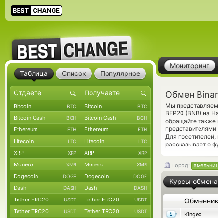
Мониторинг
Таблица
Список
Популярное
Обмен Bina
Мы представляем 
Bitcoin
Bitcoin
BTC
BTC
BEP20 (BNB) на Н
Bitcoin Cash
Bitcoin Cash
BCH
BCH
обращайте также 
представителями 
Ethereum
Ethereum
ETH
ETH
Для посетителей,
Litecoin
Litecoin
LTC
LTC
рассказывает о ф
XRP
XRP
XRP
XRP
Monero
Monero
XMR
XMR
Город:
Хмельни
Dogecoin
Dogecoin
DOGE
DOGE
Курсы обмена
Dash
Dash
DASH
DASH
Tether ERC20
Tether ERC20
USDT
USDT
Обменни
Tether TRC20
Tether TRC20
USDT
USDT
Kingex