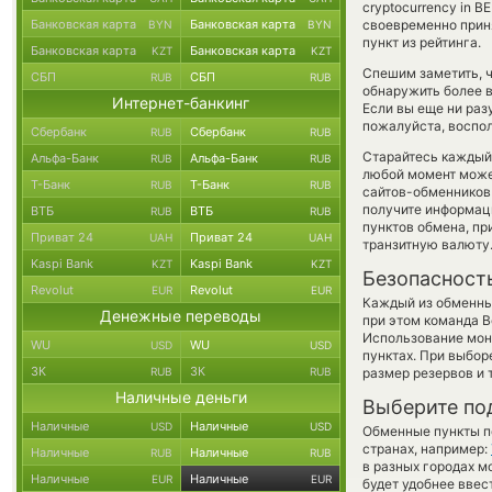
cryptocurrency in 
Банковская карта
Банковская карта
своевременно прин
BYN
BYN
пункт из рейтинга.
Банковская карта
Банковская карта
KZT
KZT
Спешим заметить, 
СБП
СБП
RUB
RUB
обнаружить более 
Интернет-банкинг
Если вы еще ни раз
пожалуйста, воспол
Сбербанк
Сбербанк
RUB
RUB
Старайтесь каждый
Альфа-Банк
Альфа-Банк
RUB
RUB
любой момент може
Т-Банк
Т-Банк
RUB
RUB
сайтов-обменников 
получите информаци
ВТБ
ВТБ
RUB
RUB
пунктов обмена, п
Приват 24
Приват 24
UAH
UAH
транзитную валюту
Kaspi Bank
Kaspi Bank
KZT
KZT
Безопасност
Revolut
Revolut
EUR
EUR
Каждый из обменны
Денежные переводы
при этом команда 
Использование мон
WU
WU
USD
USD
пунктах. При выбор
ЗК
ЗК
RUB
RUB
размер резервов и 
Наличные деньги
Выберите по
Наличные
Наличные
USD
USD
Обменные пункты по
странах, например:
Наличные
Наличные
RUB
RUB
в разных городах м
Наличные
Наличные
EUR
EUR
будет удобнее ввес