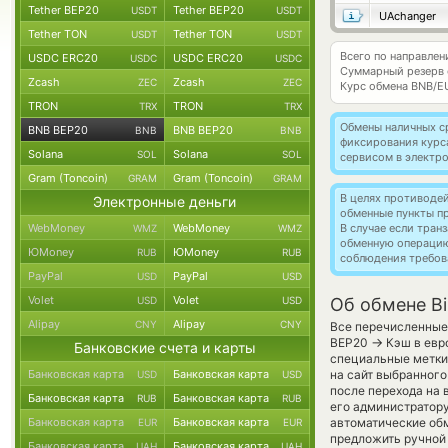
Tether BEP20
Tether BEP20
USDT
USDT
UAchanger
Tether TON
Tether TON
USDT
USDT
Всего по направле
USDC ERC20
USDC ERC20
USDC
USDC
Суммарный резерв
Zcash
Zcash
ZEC
ZEC
Курс обмена
BNB/E
TRON
TRON
TRX
TRX
Обмены наличных с
BNB BEP20
BNB BEP20
BNB
BNB
фиксирования курс
Solana
Solana
SOL
SOL
сервисом в электр
Gram (Toncoin)
Gram (Toncoin)
GRAM
GRAM
В целях противоде
Электронные деньги
обменные пункты п
WebMoney
WebMoney
В случае если тра
WMZ
WMZ
обменную операци
ЮMoney
ЮMoney
RUB
RUB
соблюдения требов
PayPal
PayPal
USD
USD
Volet
Volet
USD
USD
Об обмене B
Alipay
Alipay
CNY
CNY
Все перечисленные
→
BEP20
Кэш в евр
Банковские счета и карты
специальные метки,
Банковская карта
Банковская карта
на сайт выбранного
USD
USD
после перехода на 
Банковская карта
Банковская карта
RUB
RUB
его администратору
Банковская карта
Банковская карта
автоматические о
EUR
EUR
предложить ручной 
Банковская карта
Банковская карта
UAH
UAH