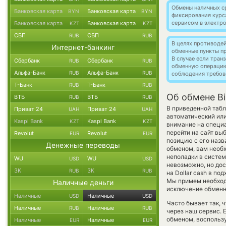
Обмены наличных с
Банковская карта
Банковская карта
BYN
BYN
фиксирования курс
сервисом в электр
Банковская карта
Банковская карта
KZT
KZT
СБП
СБП
RUB
RUB
В целях противоде
Интернет-банкинг
обменные пункты п
В случае если тра
Сбербанк
Сбербанк
RUB
RUB
обменную операци
Альфа-Банк
Альфа-Банк
RUB
RUB
соблюдения требов
Т-Банк
Т-Банк
RUB
RUB
Об обмене Bi
ВТБ
ВТБ
RUB
RUB
В приведенной табл
Приват 24
Приват 24
UAH
UAH
автоматический ил
Kaspi Bank
Kaspi Bank
KZT
KZT
внимание на специа
перейти на сайт вы
Revolut
Revolut
EUR
EUR
позицию с его назв
Денежные переводы
обменом, вам необх
неполадки в систем
WU
WU
USD
USD
невозможно, но дос
ЗК
ЗК
RUB
RUB
на Dollar cash в п
Мы примем необход
Наличные деньги
исключение обменно
Наличные
Наличные
USD
USD
Часто бывает так,
Наличные
Наличные
RUB
RUB
через наш сервис. 
обменом, воспользу
Наличные
Наличные
EUR
EUR