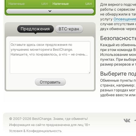
Наличные
Наличные
UAH
UAH
Для верного подсче
работы с сервисом 
не обнаружили в та
услугу
Оповещени
случае отсутствия
Предложения
BTC-кран
двух обменов через
Безопасност
Каждый из обменны
при этом команда 
Использование мон
пунктах. При выбор
размер резервов и 
Выберите по
Обменные пункты по
странах, например:
разных городах мог
удобнее ввести или
© 2007-2026 BestChange. Знаем, где обменять!
Информация на сайте предназначена для лиц 18+
Условия
&
Конфиденциальность