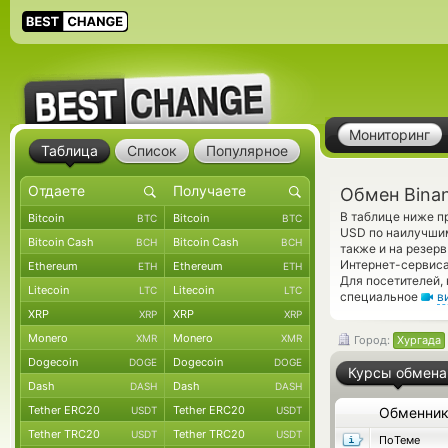
Мониторинг
Таблица
Список
Популярное
Обмен Bina
В таблице ниже п
Bitcoin
Bitcoin
BTC
BTC
USD по наилучшим
Bitcoin Cash
Bitcoin Cash
BCH
BCH
также и на резер
Интернет-сервиса
Ethereum
Ethereum
ETH
ETH
Для посетителей,
Litecoin
Litecoin
LTC
LTC
специальное
в
XRP
XRP
XRP
XRP
Monero
Monero
XMR
XMR
Город:
Хургада
Dogecoin
Dogecoin
DOGE
DOGE
Курсы обмена
Dash
Dash
DASH
DASH
Tether ERC20
Tether ERC20
USDT
USDT
Обменни
Tether TRC20
Tether TRC20
USDT
USDT
ПоТеме