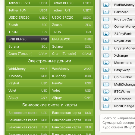
Tether BEP20
Tether BEP20
USDT
USDT
BlaBlaMoney
Tether TON
Tether TON
USDT
USDT
BaksMan
USDC ERC20
USDC ERC20
USDC
USDC
ProstovCash
Zcash
Zcash
ZEC
ZEC
ObmenMone
TRON
TRON
TRX
TRX
24PayBank
BNB BEP20
BNB BEP20
BNB
BNB
RoyalCash
Solana
Solana
SOL
SOL
CrystalMone
Gram (Toncoin)
Gram (Toncoin)
GRAM
GRAM
Xchange
Электронные деньги
Монеткинс
WebMoney
WebMoney
WMZ
WMZ
EasySwap
ЮMoney
ЮMoney
RUB
RUB
CoinBlinker
PayPal
PayPal
USD
USD
MultiXchang
Volet
Volet
USD
USD
BTCWorm
Alipay
Alipay
CNY
CNY
AbcObmen
Банковские счета и карты
NordChange
Банковская карта
Банковская карта
USD
USD
Всего по направле
Банковская карта
Банковская карта
RUB
RUB
Суммарный резерв
Банковская карта
Банковская карта
Курс обмена
BNB/U
EUR
EUR
Банковская карта
Банковская карта
UAH
UAH