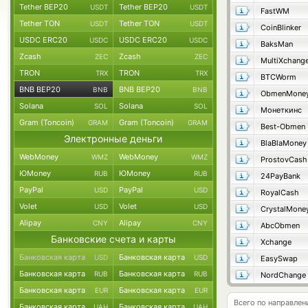
Tether BEP20
Tether BEP20
USDT
USDT
FastWM
Tether TON
Tether TON
USDT
USDT
CoinBlinker
USDC ERC20
USDC ERC20
USDC
USDC
BaksMan
Zcash
Zcash
ZEC
ZEC
MultiXchang
TRON
TRON
TRX
TRX
BTCWorm
BNB BEP20
BNB BEP20
BNB
BNB
ObmenMone
Solana
Solana
SOL
SOL
Монеткинс
Gram (Toncoin)
Gram (Toncoin)
GRAM
GRAM
Best-Obmen
Электронные деньги
BlaBlaMoney
WebMoney
WebMoney
WMZ
WMZ
ProstovCash
ЮMoney
ЮMoney
RUB
RUB
24PayBank
PayPal
PayPal
USD
USD
RoyalCash
Volet
Volet
USD
USD
CrystalMone
Alipay
Alipay
CNY
CNY
AbcObmen
Банковские счета и карты
Xchange
Банковская карта
Банковская карта
USD
USD
EasySwap
Банковская карта
Банковская карта
RUB
RUB
NordChange
Банковская карта
Банковская карта
EUR
EUR
Всего по направле
Банковская карта
Банковская карта
UAH
UAH