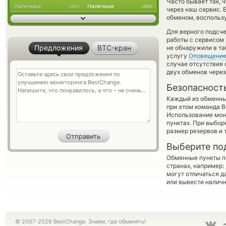
Часто бывает так,
Наличные
Наличные
UAH
UAH
через наш сервис. 
обменом, воспользу
Для верного подсче
работы с сервисом 
Предложения
BTC-кран
не обнаружили в та
услугу
Оповещени
случае отсутствия
двух обменов через
Безопасност
Каждый из обменны
при этом команда 
Использование мон
пунктах. При выбор
размер резервов и 
Выберите по
Обменные пункты по
странах, например:
могут отличаться д
или вывести наличн
© 2007-2026 BestChange. Знаем, где обменять!