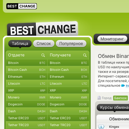
Мониторинг
Таблица
Список
Популярное
Обмен Bina
В таблице ниже п
Bitcoin
Bitcoin
BTC
BTC
USD по наилучшим
Bitcoin Cash
Bitcoin Cash
BCH
BCH
также и на резер
Интернет-сервиса
Ethereum
Ethereum
ETH
ETH
Для посетителей,
Litecoin
Litecoin
LTC
LTC
специальное
в
XRP
XRP
XRP
XRP
Monero
Monero
XMR
XMR
Город:
Бангкок
Dogecoin
Dogecoin
DOGE
DOGE
Курсы обмена
Dash
Dash
DASH
DASH
Tether ERC20
Tether ERC20
USDT
USDT
Обменни
Tether TRC20
Tether TRC20
USDT
USDT
Kingex