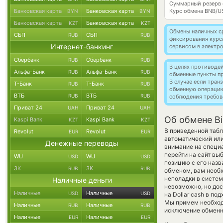
Суммарный резерв
Банковская карта
Банковская карта
Курс обмена
BNB/U
BYN
BYN
Банковская карта
Банковская карта
KZT
KZT
Обмены наличных с
СБП
СБП
RUB
RUB
фиксирования курс
Интернет-банкинг
сервисом в электр
Сбербанк
Сбербанк
RUB
RUB
В целях противоде
Альфа-Банк
Альфа-Банк
RUB
RUB
обменные пункты п
В случае если тра
Т-Банк
Т-Банк
RUB
RUB
обменную операци
ВТБ
ВТБ
RUB
RUB
соблюдения требов
Приват 24
Приват 24
UAH
UAH
Об обмене Bi
Kaspi Bank
Kaspi Bank
KZT
KZT
В приведенной табл
Revolut
Revolut
EUR
EUR
автоматический ил
Денежные переводы
внимание на специа
перейти на сайт вы
WU
WU
USD
USD
позицию с его назв
ЗК
ЗК
RUB
RUB
обменом, вам необх
неполадки в систем
Наличные деньги
невозможно, но дос
Наличные
Наличные
USD
USD
на Dollar cash в п
Мы примем необход
Наличные
Наличные
RUB
RUB
исключение обменно
Наличные
Наличные
EUR
EUR