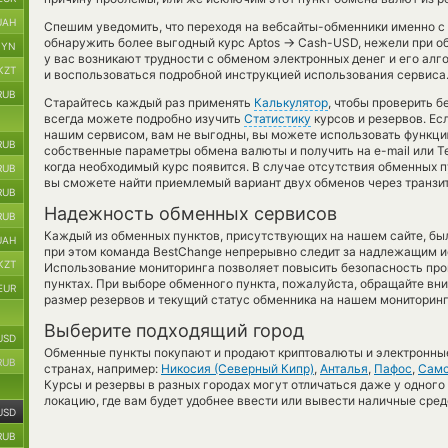
UAH
Спешим уведомить, что переходя на вебсайты-обменники именно с
→
обнаружить более выгодный курс Aptos
Cash-USD, нежели при о
BYN
у вас возникают трудности с обменом электронных денег и его алг
KZT
и воспользоваться подробной инструкцией использования сервиса
RUB
Старайтесь каждый раз применять
Калькулятор
, чтобы проверить 
всегда можете подробно изучить
Статистику
курсов и резервов. Ес
нашим сервисом, вам не выгодны, вы можете использовать функц
RUB
собственные параметры обмена валюты и получить на e-mail или Te
когда необходимый курс появится. В случае отсутствия обменных 
RUB
вы сможете найти приемлемый вариант двух обменов через транзи
RUB
Надежность обменных сервисов
RUB
Каждый из обменных пунктов, присутствующих на нашем сайте, бы
UAH
при этом команда BestChange непрерывно следит за надлежащим и
KZT
Использование мониторинга позволяет повысить безопасность пр
пунктах. При выборе обменного пункта, пожалуйста, обращайте вн
EUR
размер резервов и текущий статус обменника на нашем мониторинг
Выберите подходящий город
USD
Обменные пункты покупают и продают криптовалюты и электронные
RUB
странах, например:
Никосия (Северный Кипр)
,
Анталья
,
Пафос
,
Сам
Курсы и резервы в разных городах могут отличаться даже у одного
локацию, где вам будет удобнее ввести или вывести наличные сред
USD
RUB