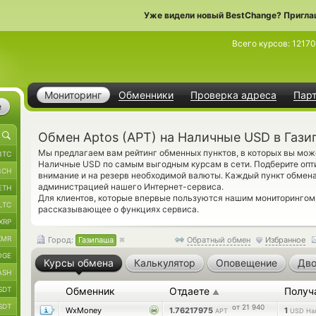
Уже видели новый BestChange? Пригла
Всего курсов:
1217
Мониторинг
Обменники
Проверка адреса
Пар
е
Обмен Aptos (APT) на Наличные USD в Гази
Мы предлагаем вам рейтинг обменных пунктов, в которых вы може
BTC
Наличные USD по самым выгодным курсам в сети. Подберите опт
BCH
внимание и на резерв необходимой валюты. Каждый пункт обмен
администрацией нашего Интернет-сервиса.
ETH
Для клиентов, которые впервые пользуются нашим мониторинго
LTC
рассказывающее о функциях сервиса.
XRP
XMR
Город:
Газипаша
Обратный обмен
Избранное
OGE
Курсы обмена
Калькулятор
Оповещение
Дво
ASH
SDT
Обменник
Отдаете
Получ
▲
SDT
от 21 940
WxMoney
1.76217975
1
APT
USD На