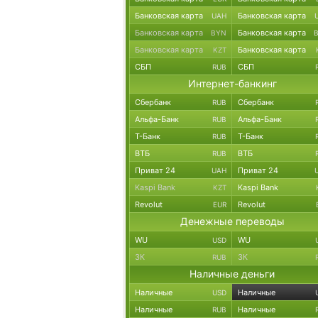
Банковская карта
Банковская карта
UAH
Банковская карта
Банковская карта
BYN
Банковская карта
Банковская карта
KZT
СБП
СБП
RUB
Интернет-банкинг
Сбербанк
Сбербанк
RUB
Альфа-Банк
Альфа-Банк
RUB
Т-Банк
Т-Банк
RUB
ВТБ
ВТБ
RUB
Приват 24
Приват 24
UAH
Kaspi Bank
Kaspi Bank
KZT
Revolut
Revolut
EUR
Денежные переводы
WU
WU
USD
ЗК
ЗК
RUB
Наличные деньги
Наличные
Наличные
USD
Наличные
Наличные
RUB