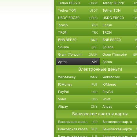
Tether BEP20
Tether BEP20
USDT
U
Tether TON
Tether TON
USDT
U
USDC ERC20
USDC ERC20
USDC
U
Zcash
Zcash
ZEC
TRON
TRON
TRX
BNB BEP20
BNB BEP20
BNB
Solana
Solana
SOL
Gram (Toncoin)
Gram (Toncoin)
GRAM
G
Aptos
Aptos
APT
Электронные деньги
WebMoney
WebMoney
WMZ
W
ЮMoney
ЮMoney
RUB
PayPal
PayPal
USD
Volet
Volet
USD
Alipay
Alipay
CNY
Банковские счета и карты
Банковская карта
Банковская карта
USD
Банковская карта
Банковская карта
RUB
Банковская карта
Банковская карта
EUR