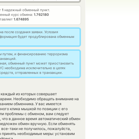
т
1
надежный обменный пункт.
енный курс обмена:
1.762180
ставляет
1.674895
а после создания заявки. Условия
информация будет продублирована обменным
м путем, и финансированию терроризма
анзакций.
нная, обменный пункт может приостановить
YC необходима исключительно в целях
редств, отправленных в транзакции.
, каждый из которых совершает
арами. Необходимо обращать внимание на
ванием обменника. У вас имеется
ного клика мышкой по позиции с его
или проблемы с обменом, вам следует
, что в данное время автоматический обмен
предложен обмен вручную. Если обменять
на все-таки не получилось, пожалуйста,
 принять необходимые меры: установим
ейтинга.