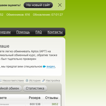
На новый сайт
шаем оценить!
052
Обменников:
616
Обновление:
07:01:27
тнерам
Помощь
FAQ
Контакты
паше
те легко обменивать Aptos (APT) на
имальный обменный курс, обратив также
а был тщательно проверен
м, мы предлагаем специальное
видео
,
Несоответствие
История
Настройка
йной обмен
Статистика
аете
Резерв
Отзывы
600 538
3852
личными