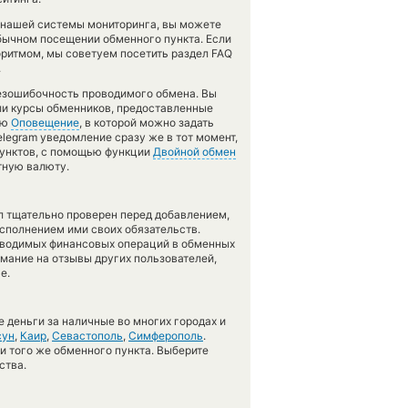
 нашей системы мониторинга, вы можете
бычном посещении обменного пункта. Если
оритмом, мы советуем посетить раздел FAQ
.
безошибочность проводимого обмена. Вы
ли курсы обменников, предоставленные
ию
Оповещение
, в которой можно задать
legram уведомление сразу же в тот момент,
пунктов, с помощью функции
Двойной обмен
тную валюту.
л тщательно проверен перед добавлением,
сполнением ими своих обязательств.
оводимых финансовых операций в обменных
имание на отзывы других пользователей,
е.
 деньги за наличные во многих городах и
сун
,
Каир
,
Севастополь
,
Симферополь
.
 и того же обменного пункта. Выберите
ства.