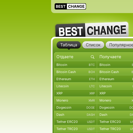
Таблица
Список
Популярно
Bitcoin
Bitcoin
BTC
Bitcoin Cash
Bitcoin Cash
BCH
Ethereum
Ethereum
ETH
Litecoin
Litecoin
LTC
XRP
XRP
XRP
Monero
Monero
XMR
Dogecoin
Dogecoin
DOGE
D
Dash
Dash
DASH
D
Tether ERC20
Tether ERC20
USDT
U
Tether TRC20
Tether TRC20
USDT
U