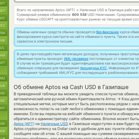
SDT
Всего по направлению Aptos (APT)
Наличные USD в Газипаше работае
→
SDT
Суммарный резерв обменников:
600 538
USD Наличными.
Средневзвеш
SDC
Курс обмена
USD/APT
на криптовалютных рынках на текущее время со
ZEC
Обмены наличных средств обычно проводятся
без фиксации
курса обмен
TRX
фиксирования курса смотрите на сайте обменного пункта. Также эта 
BNB
сервисом в электронном письме.
SOL
В целях противодействия легализации доходов, полученных преступны
RAM
обменные пункты проводят
AML-проверки
поступающих от клиентов тр
APT
В случае если транзакция будет идентифицирована как высокорискова
обменную операцию для проведения
процедуры KYC
. Информация по K
соблюдения требований AML/KYC для последующего разблокирования с
MZ
RUB
Об обмене Aptos на Cash USD в Газипаше
USD
В приведенной таблице вы можете увидеть список пунктов обмена
→
автоматический или ручной обмен Криптовалюта Аптос
Кэш долл
USD
специальные метки, которые могут быть расположены рядом с наз
CNY
возможность попасть на сайт любого обменника с помощью единич
именем. Если вы перешли на вебсайт обменного пункта и обнаруж
обратиться к администратору сайта-обменника. Вполне может быть
Aptos (APT)
на
Наличные USD
в Газипаше недоступен и вам будет 
USD
Aptos cryptocurrency на Dollar cash в удобном для вас пункте обме
RUB
сообщите нам об этом. С вашей помощью мы сумеем своевременно
причину проблемы, или же исключим этот пункт обмена валют из р
EUR