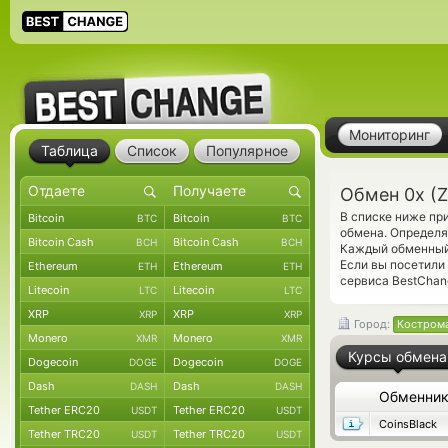
Мониторинг
Таблица
Список
Популярное
Обмен 0x (
В списке ниже пр
Bitcoin
Bitcoin
BTC
BTC
обмена. Определя
Bitcoin Cash
Bitcoin Cash
BCH
BCH
Каждый обменный 
Если вы посетили
Ethereum
Ethereum
ETH
ETH
сервиса BestChan
Litecoin
Litecoin
LTC
LTC
XRP
XRP
XRP
XRP
Город:
Костром
Monero
Monero
XMR
XMR
Курсы обмена
Dogecoin
Dogecoin
DOGE
DOGE
Dash
Dash
DASH
DASH
Обменни
Tether ERC20
Tether ERC20
USDT
USDT
CoinsBlack
Tether TRC20
Tether TRC20
USDT
USDT