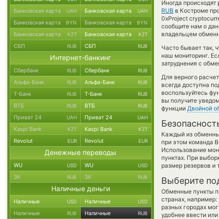
Иногда происходят 
RUB
в Костроме про
Банковская карта
Банковская карта
UAH
UAH
0xProject cryptocur
Банковская карта
Банковская карта
BYN
BYN
сообщите нам о да
владельцем обменни
Банковская карта
Банковская карта
KZT
KZT
СБП
СБП
RUB
RUB
Часто бывает так, 
наш мониторинг. Ес
Интернет-банкинг
затруднения с обме
Сбербанк
Сбербанк
RUB
RUB
Для верного расчет
Альфа-Банк
Альфа-Банк
RUB
RUB
всегда доступна п
воспользуйтесь фу
Т-Банк
Т-Банк
RUB
RUB
вы получите уведом
ВТБ
ВТБ
RUB
RUB
функции
Двойной о
Приват 24
Приват 24
UAH
UAH
Безопасност
Kaspi Bank
Kaspi Bank
KZT
KZT
Каждый из обменны
Revolut
Revolut
EUR
EUR
при этом команда 
Использование мон
Денежные переводы
пунктах. При выбор
WU
WU
размер резервов и 
USD
USD
ЗК
ЗК
RUB
RUB
Выберите по
Наличные деньги
Обменные пункты по
странах, например:
Наличные
Наличные
USD
USD
разных городах мог
Наличные
Наличные
RUB
RUB
удобнее ввести или