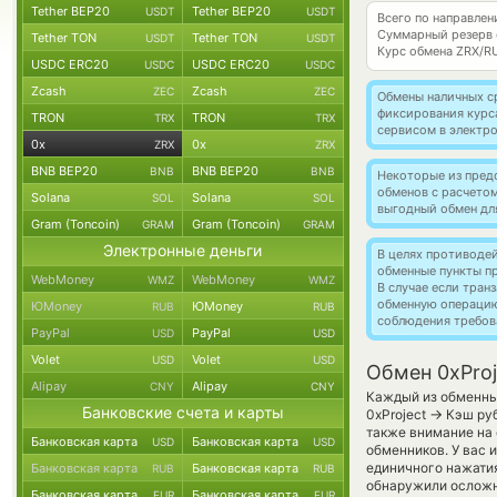
Tether BEP20
Tether BEP20
USDT
USDT
Всего по направлен
Суммарный резерв
Tether TON
Tether TON
USDT
USDT
Курс обмена
ZRX/R
USDC ERC20
USDC ERC20
USDC
USDC
Zcash
Zcash
ZEC
ZEC
Обмены наличных с
фиксирования курс
TRON
TRON
TRX
TRX
сервисом в электр
0x
0x
ZRX
ZRX
BNB BEP20
BNB BEP20
BNB
BNB
Некоторые из пред
обменов с расчето
Solana
Solana
SOL
SOL
выгодный обмен дл
Gram (Toncoin)
Gram (Toncoin)
GRAM
GRAM
Электронные деньги
В целях противоде
обменные пункты п
WebMoney
WebMoney
WMZ
WMZ
В случае если тра
обменную операци
ЮMoney
ЮMoney
RUB
RUB
соблюдения требов
PayPal
PayPal
USD
USD
Volet
Volet
USD
USD
Обмен 0xProj
Alipay
Alipay
CNY
CNY
Каждый из обменных
Банковские счета и карты
→
0xProject
Кэш руб
также внимание на 
Банковская карта
Банковская карта
USD
USD
обменников. У вас 
единичного нажатия
Банковская карта
Банковская карта
RUB
RUB
обнаружили осложн
Банковская карта
Банковская карта
EUR
EUR