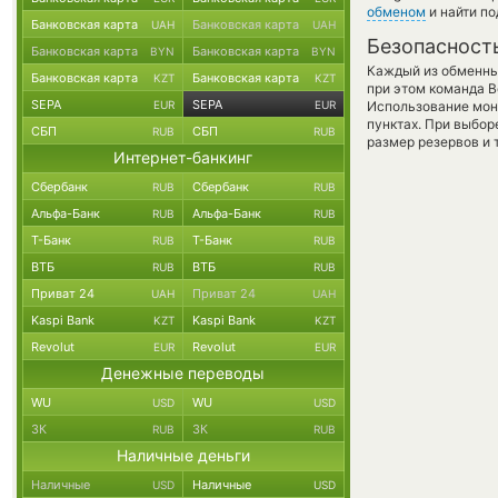
обменом
и найти п
Банковская карта
Банковская карта
UAH
UAH
Безопасност
Банковская карта
Банковская карта
BYN
BYN
Каждый из обменны
Банковская карта
Банковская карта
KZT
KZT
при этом команда 
SEPA
SEPA
EUR
EUR
Использование мон
пунктах. При выбор
СБП
СБП
RUB
RUB
размер резервов и 
Интернет-банкинг
Сбербанк
Сбербанк
RUB
RUB
Альфа-Банк
Альфа-Банк
RUB
RUB
Т-Банк
Т-Банк
RUB
RUB
ВТБ
ВТБ
RUB
RUB
Приват 24
Приват 24
UAH
UAH
Kaspi Bank
Kaspi Bank
KZT
KZT
Revolut
Revolut
EUR
EUR
Денежные переводы
WU
WU
USD
USD
ЗК
ЗК
RUB
RUB
Наличные деньги
Наличные
Наличные
USD
USD