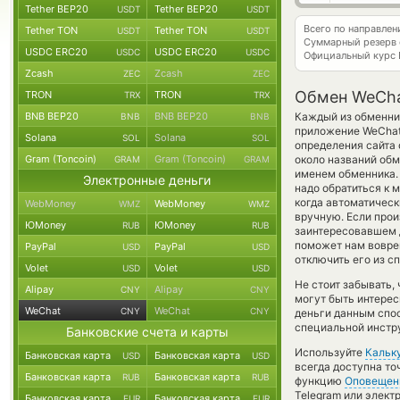
Tether BEP20
Tether BEP20
USDT
USDT
Всего по направле
Tether TON
Tether TON
USDT
USDT
Суммарный резерв
USDC ERC20
USDC ERC20
USDC
USDC
Официальный курс
Zcash
Zcash
ZEC
ZEC
Обмен WeChat
TRON
TRON
TRX
TRX
BNB BEP20
BNB BEP20
Каждый из обменник
BNB
BNB
приложение WeCha
Solana
Solana
SOL
SOL
определения сайта 
Gram (Toncoin)
Gram (Toncoin)
около названий обм
GRAM
GRAM
именем обменника. 
Электронные деньги
надо обратиться к 
когда автоматичес
WebMoney
WebMoney
WMZ
WMZ
вручную. Если произ
ЮMoney
ЮMoney
RUB
RUB
заинтересовавшем д
поможет нам вовре
PayPal
PayPal
USD
USD
отключить его из с
Volet
Volet
USD
USD
Не стоит забывать,
Alipay
Alipay
CNY
CNY
могут быть интерес
WeChat
WeChat
CNY
CNY
деньги данным спо
специальной инстру
Банковские счета и карты
Используйте
Кальк
Банковская карта
Банковская карта
USD
USD
всегда доступна т
Банковская карта
Банковская карта
RUB
RUB
функцию
Оповещен
Telegram или элект
Банковская карта
Банковская карта
EUR
EUR