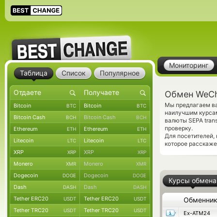
Мониторинг
Таблица
Список
Популярное
Обмен WeCh
Мы предлагаем ва
Bitcoin
Bitcoin
BTC
BTC
наилучшим курсам
Bitcoin Cash
Bitcoin Cash
BCH
BCH
валюты SEPA tran
проверку.
Ethereum
Ethereum
ETH
ETH
Для посетителей,
Litecoin
Litecoin
LTC
LTC
которое расскаже
XRP
XRP
XRP
XRP
Monero
Monero
XMR
XMR
Dogecoin
Dogecoin
DOGE
DOGE
Курсы обмена
Dash
Dash
DASH
DASH
Tether ERC20
Tether ERC20
USDT
USDT
Обменни
Tether TRC20
Tether TRC20
USDT
USDT
Ex-ATM24