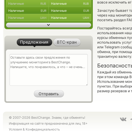
вовсе исключить ег
Наличные
Наличные
RUB
RUB
Зачастую бывает та
Наличные
Наличные
EUR
EUR
через наш монитори
Наличные
Наличные
UAH
UAH
посетить раздел FA
Постарайтесь всег
использования наше
курсы обменных пун
Предложения
BTC-кран
использовать услу
или Telegram сообщ
обмена, при помощ
транзитную валюту
Безопасност
Каждый из обменны
при этом команда 
Использование мон
пунктах. При выбор
размер резервов и 
© 2007-2026 BestChange. Знаем, где обменять!
Информация на сайте предназначена для лиц 18+
Условия
&
Конфиденциальность