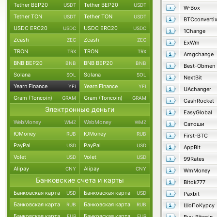
Tether BEP20
Tether BEP20
USDT
USDT
W-Box
Tether TON
Tether TON
USDT
USDT
BTCconverti
USDC ERC20
USDC ERC20
USDC
USDC
1Change
Zcash
Zcash
ZEC
ZEC
ExWm
TRON
TRON
TRX
TRX
Amgchange
BNB BEP20
BNB BEP20
BNB
BNB
Best-Obmen
Solana
Solana
SOL
SOL
NextBit
Yearn Finance
Yearn Finance
YFI
YFI
UAchanger
Gram (Toncoin)
Gram (Toncoin)
GRAM
GRAM
CashRocket
Электронные деньги
EasyGlobal
WebMoney
WebMoney
WMZ
WMZ
Сатоши
ЮMoney
ЮMoney
RUB
RUB
First-BTC
PayPal
PayPal
USD
USD
AppBit
Volet
Volet
USD
USD
99Rates
Alipay
Alipay
CNY
CNY
WmMoney
Банковские счета и карты
Bitok777
Банковская карта
Банковская карта
USD
USD
Paxbit
Банковская карта
Банковская карта
RUB
RUB
ШоПоКурсу
Банковская карта
Банковская карта
EUR
EUR