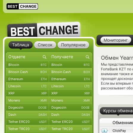
Мониторинг
Таблица
Список
Популярное
Обмен Yearn
Мы представляем 
Bitcoin
Bitcoin
BTC
BTC
ForteBank KZT по
Bitcoin Cash
Bitcoin Cash
BCH
BCH
внимание также и
проходят доскона
Ethereum
Ethereum
ETH
ETH
Если вы впервые 
Litecoin
Litecoin
LTC
LTC
рассказывает обо
XRP
XRP
XRP
XRP
Monero
Monero
XMR
XMR
Dogecoin
Dogecoin
DOGE
DOGE
Курсы обмена
Dash
Dash
DASH
DASH
Tether ERC20
Tether ERC20
USDT
USDT
Обменни
Tether TRC20
Tether TRC20
USDT
USDT
ClickPay