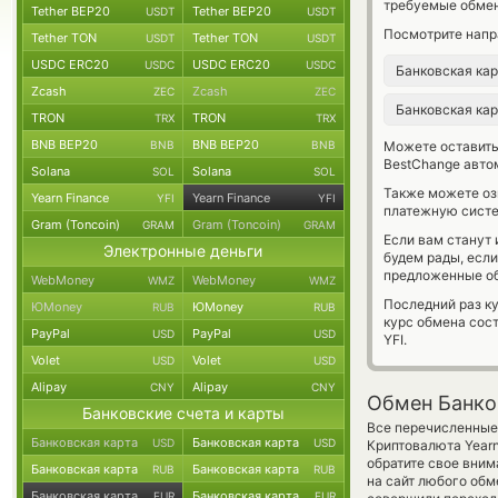
требуемые обмен
Tether BEP20
Tether BEP20
USDT
USDT
Посмотрите напр
Tether TON
Tether TON
USDT
USDT
USDC ERC20
USDC ERC20
USDC
USDC
Банковская ка
Zcash
Zcash
ZEC
ZEC
Банковская ка
TRON
TRON
TRX
TRX
BNB BEP20
BNB BEP20
BNB
BNB
Можете оставит
BestChange авто
Solana
Solana
SOL
SOL
Также можете о
Yearn Finance
Yearn Finance
YFI
YFI
платежную систе
Gram (Toncoin)
Gram (Toncoin)
GRAM
GRAM
Если вам станут
Электронные деньги
будем рады, есл
предложенные об
WebMoney
WebMoney
WMZ
WMZ
Последний раз ку
ЮMoney
ЮMoney
RUB
RUB
курс обмена сос
PayPal
PayPal
USD
USD
YFI.
Volet
Volet
USD
USD
Alipay
Alipay
CNY
CNY
Обмен Банков
Банковские счета и карты
Все перечисленные
Банковская карта
Банковская карта
USD
USD
Криптовалюта Yearn
обратите свое вним
Банковская карта
Банковская карта
RUB
RUB
на сайт любого обм
Банковская карта
Банковская карта
EUR
EUR