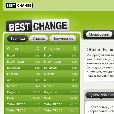
Мониторинг
Таблица
Список
Популярное
Обмен Банко
Мы предлагаем ва
Bitcoin
Bitcoin
BTC
BTC
Yearn Finance (YF
Bitcoin Cash
Bitcoin Cash
BCH
BCH
внимание и на ре
были досконально
Ethereum
Ethereum
ETH
ETH
Клиентам, которы
Litecoin
Litecoin
LTC
LTC
показывающий все
XRP
XRP
XRP
XRP
Monero
Monero
XMR
XMR
Dogecoin
Dogecoin
DOGE
DOGE
Курсы обмена
Dash
Dash
DASH
DASH
Tether ERC20
Tether ERC20
USDT
USDT
К сожалению, на
Tether TRC20
Tether TRC20
USDT
USDT
направлением об