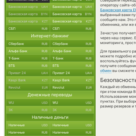
совершили переход 
оператору сайта-об
Банковская карта
Банковская карта
UAH
UAH
Банковская карта 
Банковская карта
Банковская карта
BYN
BYN
выбранный вами пунк
сообщите нам. Это
Банковская карта
Банковская карта
KZT
KZT
обменника, или же 
СБП
СБП
RUB
RUB
Зачастую получаетс
Интернет-банкинг
через наш сервис. 
мониторинга, прост
Сбербанк
Сбербанк
RUB
RUB
Альфа-Банк
Альфа-Банк
Для правильного ра
RUB
RUB
можете подробно и
Т-Банк
Т-Банк
RUB
RUB
воспользуйтесь фу
ВТБ
ВТБ
получите сообщение
RUB
RUB
обмен
вы сможете н
Приват 24
Приват 24
UAH
UAH
Безопасност
Kaspi Bank
Kaspi Bank
KZT
KZT
Каждый из обменны
Revolut
Revolut
EUR
EUR
при этом команда 
Денежные переводы
Использование мон
пунктах. При выбор
WU
WU
USD
USD
размер резервов и 
ЗК
ЗК
RUB
RUB
Наличные деньги
Наличные
Наличные
USD
USD
Наличные
Наличные
RUB
RUB