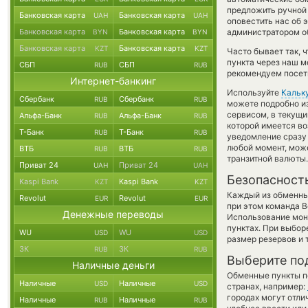
предложить ручной о
Банковская карта
Банковская карта
UAH
UAH
оповестить нас об 
Банковская карта
Банковская карта
администратором об
BYN
BYN
Банковская карта
Банковская карта
KZT
KZT
Часто бывает так, 
пункта через наш м
СБП
СБП
RUB
RUB
рекомендуем посети
Интернет-банкинг
Используйте
Кальк
Сбербанк
Сбербанк
RUB
RUB
можете подробно и
сервисом, в текущи
Альфа-Банк
Альфа-Банк
RUB
RUB
которой имеется во
Т-Банк
Т-Банк
RUB
RUB
уведомление сразу 
любой момент, мож
ВТБ
ВТБ
RUB
RUB
транзитной валюты.
Приват 24
Приват 24
UAH
UAH
Безопасност
Kaspi Bank
Kaspi Bank
KZT
KZT
Каждый из обменны
Revolut
Revolut
EUR
EUR
при этом команда 
Денежные переводы
Использование мон
пунктах. При выбор
WU
WU
USD
USD
размер резервов и 
ЗК
ЗК
RUB
RUB
Выберите по
Наличные деньги
Обменные пункты по
Наличные
Наличные
USD
USD
странах, например:
городах могут отли
Наличные
Наличные
RUB
RUB