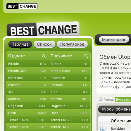
Мониторинг
Таблица
Список
Популярное
Обмен Utop
С помощью нашего
Bitcoin
Bitcoin
BTC
BTC
(UUSD) на Наличн
Bitcoin Cash
Bitcoin Cash
BCH
BCH
также и на резер
пункты прошли тщ
Ethereum
Ethereum
ETH
ETH
Если вы посетили
Litecoin
Litecoin
LTC
LTC
обо всех функциях
XRP
XRP
XRP
XRP
Monero
Monero
XMR
XMR
Город:
Бухарест
Dogecoin
Dogecoin
DOGE
DOGE
Курсы обмена
Dash
Dash
DASH
DASH
Tether ERC20
Tether ERC20
USDT
USDT
Обменни
Tether TRC20
Tether TRC20
USDT
USDT
BaksMan