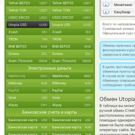
Tether BEP20
Tether BEP20
USDT
USDT
Монеткинс
Tether TON
Tether TON
USDT
USDT
EasySwap
USDC ERC20
USDC ERC20
USDC
USDC
Всего по направле
Utopia USD
Utopia USD
UUSD
UUSD
Суммарный резерв
Zcash
Zcash
ZEC
ZEC
Официальный курс
TRON
TRON
TRX
TRX
Обмены наличных с
BNB BEP20
BNB BEP20
BNB
BNB
фиксирования курс
Solana
Solana
SOL
SOL
сервисом в электр
Gram (Toncoin)
Gram (Toncoin)
GRAM
GRAM
В целях противоде
Электронные деньги
обменные пункты п
WebMoney
WebMoney
В случае если тра
WMZ
WMZ
обменную операци
ЮMoney
ЮMoney
RUB
RUB
соблюдения требов
PayPal
PayPal
USD
USD
Volet
Volet
USD
USD
Обмен Utopia
Alipay
Alipay
CNY
CNY
В таблице вы может
ручной обмен Стей
Банковские счета и карты
расположены около 
Банковская карта
Банковская карта
помощью однократно
USD
USD
вами не была найд
Банковская карта
Банковская карта
RUB
RUB
оператору сайта. В
Банковская карта
Банковская карта
автоматические о
EUR
EUR