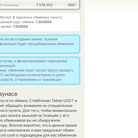
7 579 052
6861
R Наличными
аботает
2
надежных обменных пункта.
шенный курс обмена:
1.203263
тавляет
1.153500
а после создания заявки. Условия
информация будет продублирована обменным
м путем, и финансированию терроризма
анзакций.
нная, обменный пункт может приостановить
YC необходима исключительно в целях
редств, отправленных в транзакции.
аунасе
луги по обмену Стейблкоин Tether USDT в
оит обращать внимание на специальные
ого пункта. Для того, чтобы моментально
 раз нажать мышкой на позицию с его
 из обменников вы не обнаружили
ору. Вполне вероятно, что в данное время
асе невозможен и вам предложат обмен
 Euro cash в подходящем для вас обменном