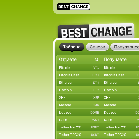
Таблица
Список
Популярно
Bitcoin
Bitcoin
BTC
Bitcoin Cash
Bitcoin Cash
BCH
Ethereum
Ethereum
ETH
Litecoin
Litecoin
LTC
XRP
XRP
XRP
Monero
Monero
XMR
Dogecoin
Dogecoin
DOGE
D
Dash
Dash
DASH
D
Tether ERC20
Tether ERC20
USDT
U
Tether TRC20
Tether TRC20
USDT
U