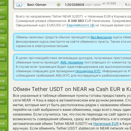
SDT
от 12 033
Best-Obmen
1.20326808
1
USDT NEAR
EU
SDT
Всего по направлению Tether NEAR (USDT)
Наличные EUR в Каунасе р
→
SDT
Суммарный резерв обменников:
8 346 883
EUR Наличными.
Средневзве
SDC
Официальный курс
EUR/USD
от
Европейского ЦБ
на текущее время сос
ZEC
Обмены наличных средств обычно проводятся
без фиксации
курса обмен
TRX
фиксирования курса смотрите на сайте обменного пункта. Также эта 
BNB
сервисом в электронном письме.
SOL
В целях противодействия легализации доходов, полученных преступны
RAM
обменные пункты проводят
AML-проверки
поступающих от клиентов тр
В случае если транзакция будет идентифицирована как высокорискова
обменную операцию для проведения
процедуры KYC
. Информация по K
MZ
соблюдения требований AML/KYC для последующего разблокирования с
RUB
USD
Обмен Tether USDT on NEAR на Cash EUR в К
USD
Все указанные в таблице обменные пункты готовы предоставить ус
→
сети NEAR
Кэш в евро в автоматическом или ручном режиме. Ст
CNY
метки, которые могут быть расположены рядом с названием обменн
перейти на сайт выбранного вами обменника, надо всего лишь один
названием. Если случилось так, что после перехода на сайт одного
USD
возможность совершения обмена, сразу же обратитесь к его операт
автоматический обмен Tether NEAR (USDT) на
Наличные EUR
в Каун
RUB
вручную. Если обменять Tether USDT stablecoin in NEAR network на
EUR