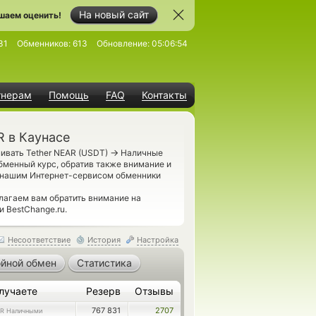
На новый сайт
шаем оценить!
31
Обменников:
613
Обновление:
05:06:54
тнерам
Помощь
FAQ
Контакты
R в Каунасе
→
нивать Tether NEAR (USDT)
Наличные
бменный курс, обратив также внимание и
е нашим Интернет-сервисом обменники
лагаем вам обратить внимание на
 BestChange.ru.
Несоответствие
История
Настройка
йной обмен
Статистика
лучаете
Резерв
Отзывы
767 831
2707
R Наличными