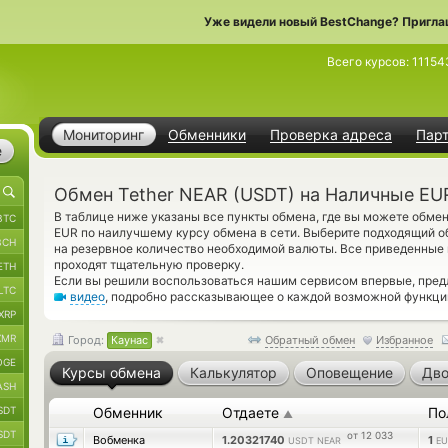
Уже видели новый BestChange? Пригла
Всего курсов:
11154
Мониторинг
Обменники
Проверка адреса
Пар
е
Обмен Tether NEAR (USDT) на Наличные EU
В таблице ниже указаны все пункты обмена, где вы можете обме
BTC
EUR по наилучшему курсу обмена в сети. Выберите подходящий о
BCH
на резервное количество необходимой валюты. Все приведенны
проходят тщательную проверку.
ETH
Если вы решили воспользоваться нашим сервисом впервые, пред
LTC
видео
, подробно рассказывающее о каждой возможной функции
XRP
XMR
Город:
Каунас
Обратный обмен
Избранное
OGE
Курсы обмена
Калькулятор
Оповещение
Дво
ASH
SDT
Обменник
Отдаете
По
▲
SDT
от 12 033
Вобменка
1.20321740
1
USDT NEAR
EU