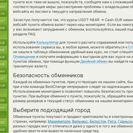
пункте все-таки не вышло, пожалуйста, сообщите нам о сложивше
соответствующие меры: рассмотрение проблемы с владельцами о
UAH
вебсайта из листинга текущего направления обмена.
BYN
→
Зачастую получается так, что курсы USDT-NEAR
Cash-EUR намног
KZT
вебсайт пункта обмена валют через наш мониторинг. Если вы нико
RUB
у вас возникают затруднения с обменом, воспользуйтесь нашей по
разделе FAQ.
Используйте
Калькулятор
для точного расчета отдаваемой или по
RUB
использования сервиса вы, в любое время, можете обратиться к
Ст
RUB
не нашли в таблице обменников удобный вам курс, не стоит спешит
Оповещение
и получите информацию о выгодном для вас курсе на e-
RUB
пунктов обмена, при помощи функции
Двойной обмен
вы найдете на
RUB
транзитную валюту.
UAH
Безопасность обменников
KZT
Каждый из обменных пунктов, присутствующих на нашем сайте, бы
EUR
при этом команда BestChange непрерывно следит за надлежащим и
Использование мониторинга позволяет повысить безопасность пр
пунктах. При выборе обменного пункта, пожалуйста, обращайте вн
USD
размер резервов и текущий статус обменника на нашем мониторинг
RUB
Выберите подходящий город
Обменные пункты покупают и продают криптовалюты и электронные
странах, например:
Мариямполе
,
Вильнюс
,
Белосток
,
Рига
,
Гданьск
USD
разных городах могут отличаться даже у одного и того же обменног
RUB
удобнее ввести или вывести наличные средства.