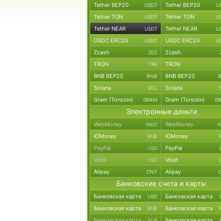
Tether BEP20
Tether BEP20
USDT
U
Tether TON
Tether TON
USDT
U
Tether NEAR
Tether NEAR
USDT
U
USDC ERC20
USDC ERC20
USDC
U
Zcash
Zcash
ZEC
TRON
TRON
TRX
BNB BEP20
BNB BEP20
BNB
Solana
Solana
SOL
Gram (Toncoin)
Gram (Toncoin)
GRAM
G
Электронные деньги
WebMoney
WebMoney
WMZ
W
ЮMoney
ЮMoney
RUB
PayPal
PayPal
USD
Volet
Volet
USD
Alipay
Alipay
CNY
Банковские счета и карты
Банковская карта
Банковская карта
USD
Банковская карта
Банковская карта
RUB
Банковская карта
Банковская карта
EUR