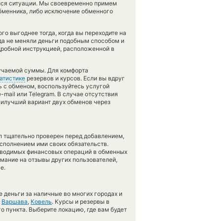
йся ситуации. Мы своевременно примем
бменника, либо исключение обменного
о выгоднее тогда, когда вы переходите на
гда не меняли деньги подобным способом и
дробной инструкцией, расположенной в
лучаемой суммы. Для комфорта
атистике
резервов и курсов. Если вы вдруг
ь с обменом, воспользуйтесь услугой
mail или Telegram. В случае отсутствия
илучший вариант двух обменов через
л тщательно проверен перед добавлением,
сполнением ими своих обязательств.
оводимых финансовых операций в обменных
имание на отзывы других пользователей,
е.
 деньги за наличные во многих городах и
,
Варшава
,
Ковель
. Курсы и резервы в
о пункта. Выберите локацию, где вам будет