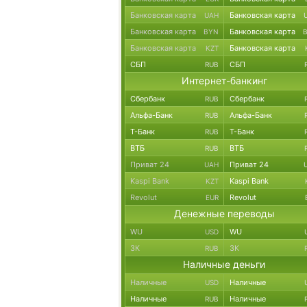
Банковская карта
Банковская карта
UAH
Банковская карта
Банковская карта
BYN
Банковская карта
Банковская карта
KZT
СБП
СБП
RUB
Интернет-банкинг
Сбербанк
Сбербанк
RUB
Альфа-Банк
Альфа-Банк
RUB
Т-Банк
Т-Банк
RUB
ВТБ
ВТБ
RUB
Приват 24
Приват 24
UAH
Kaspi Bank
Kaspi Bank
KZT
Revolut
Revolut
EUR
Денежные переводы
WU
WU
USD
ЗК
ЗК
RUB
Наличные деньги
Наличные
Наличные
USD
Наличные
Наличные
RUB