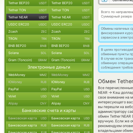
ObmenMone
Tether BEP20
Tether BEP20
USDT
USDT
Tether TON
Tether TON
USDT
USDT
Всего по направлен
Суммарный резерв
Tether NEAR
Tether NEAR
USDT
USDT
USDC ERC20
USDC ERC20
USDC
USDC
Обмены наличных с
Zcash
Zcash
ZEC
ZEC
фиксирования курс
сервисом в электр
TRON
TRON
TRX
TRX
BNB BEP20
BNB BEP20
BNB
BNB
В целях противоде
Solana
Solana
SOL
SOL
обменные пункты п
В случае если тра
Gram (Toncoin)
Gram (Toncoin)
GRAM
GRAM
обменную операци
Электронные деньги
соблюдения требов
WebMoney
WebMoney
WMZ
WMZ
Обмен Tether
ЮMoney
ЮMoney
RUB
RUB
Все перечисленные 
PayPal
PayPal
USD
USD
→
NEAR
Кэш доллар
Volet
Volet
USD
USD
свое внимание на м
интересующего вас 
Alipay
Alipay
CNY
CNY
вы перешли на вебс
Банковские счета и карты
администратору са
обмен Tether NEAR 
Банковская карта
Банковская карта
USD
USD
вручную. Если же об
Банковская карта
Банковская карта
RUB
RUB
рекомендуем опове
владельцами обменн
Банковская карта
Банковская карта
EUR
EUR