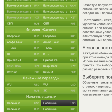
Зачастую получает
Банковская карта
Банковская карта
UAH
UAH
обменника через на
Банковская карта
Банковская карта
BYN
BYN
сегодня ваш первый
Банковская карта
Банковская карта
KZT
KZT
Постарайтесь кажд
СБП
СБП
RUB
RUB
удобства использов
обмена. Если текущ
Интернет-банкинг
собственные услови
электронную почту
Сбербанк
Сбербанк
RUB
RUB
оптимальный вариан
Альфа-Банк
Альфа-Банк
RUB
RUB
Безопасност
Т-Банк
Т-Банк
RUB
RUB
Каждый из обменны
ВТБ
ВТБ
RUB
RUB
при этом команда 
Приват 24
Приват 24
UAH
UAH
Использование мон
пунктах. При выбор
Kaspi Bank
Kaspi Bank
KZT
KZT
размер резервов и 
Revolut
Revolut
EUR
EUR
Выберите по
Денежные переводы
Обменные пункты по
WU
WU
USD
USD
странах, например:
могут отличаться д
ЗК
ЗК
RUB
RUB
или вывести наличн
Наличные деньги
Наличные
Наличные
USD
USD
Наличные
Наличные
RUB
RUB