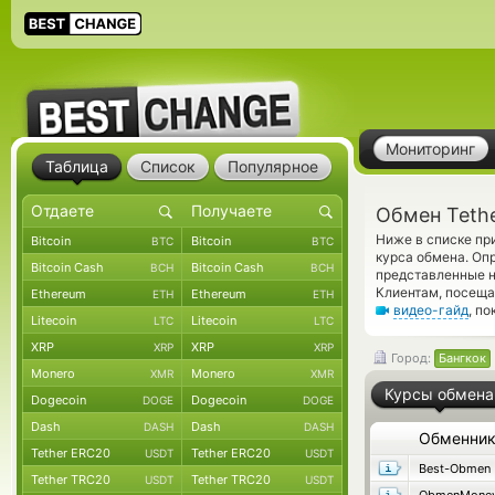
Мониторинг
Таблица
Список
Популярное
Обмен Teth
Ниже в списке пр
Bitcoin
Bitcoin
BTC
BTC
курса обмена. Оп
Bitcoin Cash
Bitcoin Cash
BCH
BCH
представленные н
Клиентам, посещ
Ethereum
Ethereum
ETH
ETH
видео-гайд
, п
Litecoin
Litecoin
LTC
LTC
XRP
XRP
XRP
XRP
Город:
Бангкок
Monero
Monero
XMR
XMR
Курсы обмена
Dogecoin
Dogecoin
DOGE
DOGE
Dash
Dash
DASH
DASH
Обменни
Tether ERC20
Tether ERC20
USDT
USDT
Best-Obmen
Tether TRC20
Tether TRC20
USDT
USDT