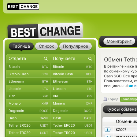
Мониторинг
Таблица
Список
Популярное
Обмен Teth
В рейтинге ниже 
Bitcoin
Bitcoin
BTC
BTC
по обменному кур
Bitcoin Cash
Bitcoin Cash
BCH
BCH
Cash SGD. Все пр
Пользователям, к
Ethereum
Ethereum
ETH
ETH
специальный
в
Litecoin
Litecoin
LTC
LTC
XRP
XRP
XRP
XRP
Город:
Сингапур
Monero
Monero
XMR
XMR
Курсы обмена
Dogecoin
Dogecoin
DOGE
DOGE
Dash
Dash
DASH
DASH
Обменни
Tether ERC20
Tether ERC20
USDT
USDT
KZ007
Tether TRC20
Tether TRC20
USDT
USDT