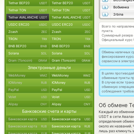
BtcChange2
Tether BEP20
Tether BEP20
USDT
USDT
Вобменка
Tether TON
Tether TON
USDT
USDT
2rbina
Tether AVALANCHE
Tether AVALANCHE
USDT
USDT
USDC ERC20
USDC ERC20
USDC
USDC
Всего по направле
пункта.
Zcash
Zcash
ZEC
ZEC
Суммарный резерв
TRON
TRON
TRX
TRX
Официальный курс
BNB BEP20
BNB BEP20
BNB
BNB
Обмены наличных с
Solana
Solana
SOL
SOL
фиксирования курс
Gram (Toncoin)
Gram (Toncoin)
GRAM
GRAM
сервисом в электр
Электронные деньги
В целях противоде
WebMoney
WebMoney
WMZ
WMZ
обменные пункты п
В случае если тра
ЮMoney
ЮMoney
RUB
RUB
обменную операци
PayPal
PayPal
USD
USD
соблюдения требов
Volet
Volet
USD
USD
Alipay
Alipay
Об обмене T
CNY
CNY
Банковские счета и карты
Каждый из обменник
USDT в сети Авала
Банковская карта
Банковская карта
USD
USD
определения обменн
около их названий.
Банковская карта
Банковская карта
RUB
RUB
лишь раз кликнуть 
Банковская карта
Банковская карта
EUR
EUR