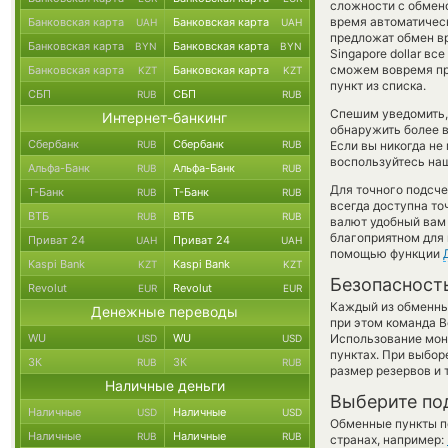
сложности с обмено
время автоматиче
Банковская карта
Банковская карта
UAH
UAH
предложат обмен вру
Банковская карта
Банковская карта
BYN
BYN
Singapore dollar в
сможем вовремя пр
Банковская карта
Банковская карта
KZT
KZT
пункт из списка.
СБП
СБП
RUB
RUB
Спешим уведомить,
Интернет-банкинг
обнаружить более 
Сбербанк
Сбербанк
RUB
RUB
Если вы никогда не
воспользуйтесь наш
Альфа-Банк
Альфа-Банк
RUB
RUB
Для точного подсче
Т-Банк
Т-Банк
RUB
RUB
всегда доступна т
ВТБ
ВТБ
RUB
RUB
валют удобный вам 
благоприятном для 
Приват 24
Приват 24
UAH
UAH
помощью функции
Kaspi Bank
Kaspi Bank
KZT
KZT
Безопасност
Revolut
Revolut
EUR
EUR
Каждый из обменны
Денежные переводы
при этом команда 
WU
WU
Использование мон
USD
USD
пунктах. При выбор
ЗК
ЗК
RUB
RUB
размер резервов и 
Наличные деньги
Выберите по
Наличные
Наличные
USD
USD
Обменные пункты по
Наличные
Наличные
RUB
RUB
странах, например: