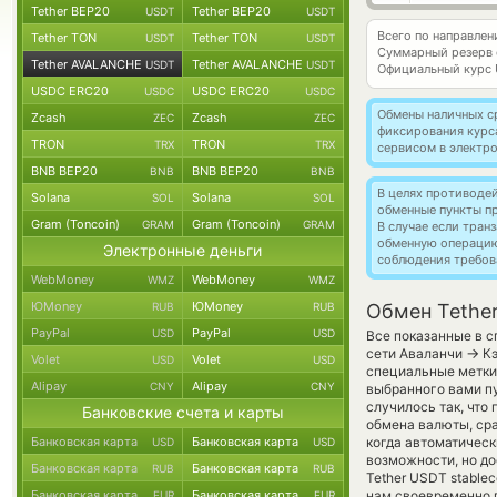
Tether BEP20
Tether BEP20
USDT
USDT
Всего по направле
Tether TON
Tether TON
USDT
USDT
Суммарный резерв
Tether AVALANCHE
Tether AVALANCHE
USDT
USDT
Официальный курс
USDC ERC20
USDC ERC20
USDC
USDC
Обмены наличных с
Zcash
Zcash
ZEC
ZEC
фиксирования курс
TRON
TRON
TRX
TRX
сервисом в электр
BNB BEP20
BNB BEP20
BNB
BNB
В целях противоде
Solana
Solana
SOL
SOL
обменные пункты п
Gram (Toncoin)
Gram (Toncoin)
GRAM
GRAM
В случае если тра
обменную операци
Электронные деньги
соблюдения требов
WebMoney
WebMoney
WMZ
WMZ
ЮMoney
ЮMoney
RUB
RUB
Обмен Tethe
PayPal
PayPal
USD
USD
Все показанные в с
→
сети Аваланчи
Кэ
Volet
Volet
USD
USD
специальные метки,
Alipay
Alipay
CNY
CNY
выбранного вами пу
случилось так, что
Банковские счета и карты
обмена валюты, сра
Банковская карта
Банковская карта
когда автоматичес
USD
USD
возможности, но до
Банковская карта
Банковская карта
RUB
RUB
Tether USDT stablec
Банковская карта
Банковская карта
нам своевременно 
EUR
EUR