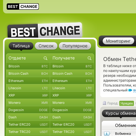
Мониторинг
Таблица
Список
Популярное
Обмен Teth
В таблице ниже о
Bitcoin
Bitcoin
BTC
BTC
по наилучшим кур
Bitcoin Cash
Bitcoin Cash
BCH
BCH
резерв необходим
администраторам
Ethereum
Ethereum
ETH
ETH
Пользователям, к
Litecoin
Litecoin
LTC
LTC
специальный
в
XRP
XRP
XRP
XRP
Monero
Monero
XMR
XMR
Город:
Чунцин
Dogecoin
Dogecoin
DOGE
DOGE
Курсы обмена
Dash
Dash
DASH
DASH
Tether ERC20
Tether ERC20
USDT
USDT
Обменни
Tether TRC20
Tether TRC20
USDT
USDT
Вобменка