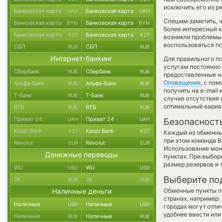
исключить его из р
Банковская карта
Банковская карта
UAH
UAH
Спешим заметить, ч
Банковская карта
Банковская карта
BYN
BYN
более интересный 
Банковская карта
Банковская карта
KZT
KZT
возникли проблемы 
воспользоваться по
СБП
СБП
RUB
RUB
Интернет-банкинг
Для правильного по
услугам постоянно
Сбербанк
Сбербанк
RUB
RUB
предоставленные н
Оповещение
, с по
Альфа-Банк
Альфа-Банк
RUB
RUB
получить на e-mail
Т-Банк
Т-Банк
RUB
RUB
случае отсутствия
оптимальный вариан
ВТБ
ВТБ
RUB
RUB
Приват 24
Приват 24
UAH
UAH
Безопасност
Kaspi Bank
Kaspi Bank
KZT
KZT
Каждый из обменны
при этом команда 
Revolut
Revolut
EUR
EUR
Использование мон
Денежные переводы
пунктах. При выбор
размер резервов и 
WU
WU
USD
USD
Выберите по
ЗК
ЗК
RUB
RUB
Наличные деньги
Обменные пункты по
странах, например:
Наличные
Наличные
USD
USD
городах могут отли
удобнее ввести или
Наличные
Наличные
RUB
RUB