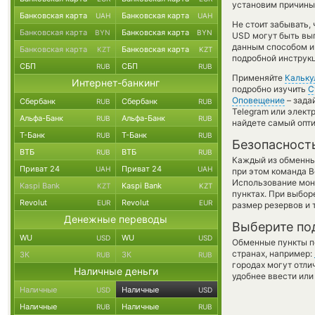
установим причины 
Банковская карта
Банковская карта
UAH
UAH
Не стоит забывать,
Банковская карта
Банковская карта
BYN
BYN
USD могут быть выг
данным способом и
Банковская карта
Банковская карта
KZT
KZT
подробной инструкц
СБП
СБП
RUB
RUB
Применяйте
Кальку
Интернет-банкинг
подробно изучить
С
Оповещение
– зада
Сбербанк
Сбербанк
RUB
RUB
Telegram или элект
Альфа-Банк
Альфа-Банк
RUB
RUB
найдете самый опти
Т-Банк
Т-Банк
RUB
RUB
Безопасност
ВТБ
ВТБ
RUB
RUB
Каждый из обменны
Приват 24
Приват 24
UAH
UAH
при этом команда 
Использование мон
Kaspi Bank
Kaspi Bank
KZT
KZT
пунктах. При выбор
Revolut
Revolut
EUR
EUR
размер резервов и 
Денежные переводы
Выберите по
WU
WU
USD
USD
Обменные пункты по
странах, например:
ЗК
ЗК
RUB
RUB
городах могут отли
Наличные деньги
удобнее ввести или
Наличные
Наличные
USD
USD
Наличные
Наличные
RUB
RUB