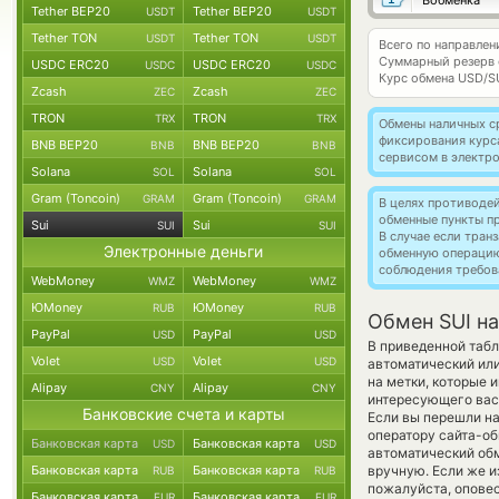
Вобменка
Tether BEP20
Tether BEP20
USDT
USDT
Tether TON
Tether TON
USDT
USDT
Всего по направлен
Суммарный резерв
USDC ERC20
USDC ERC20
USDC
USDC
Курс обмена
USD/S
Zcash
Zcash
ZEC
ZEC
TRON
TRON
TRX
TRX
Обмены наличных с
фиксирования курс
BNB BEP20
BNB BEP20
BNB
BNB
сервисом в электр
Solana
Solana
SOL
SOL
Gram (Toncoin)
Gram (Toncoin)
GRAM
GRAM
В целях противоде
обменные пункты п
Sui
Sui
SUI
SUI
В случае если тра
Электронные деньги
обменную операци
соблюдения требов
WebMoney
WebMoney
WMZ
WMZ
ЮMoney
ЮMoney
RUB
RUB
Обмен SUI н
PayPal
PayPal
USD
USD
В приведенной табл
Volet
Volet
USD
USD
автоматический ил
на метки, которые 
Alipay
Alipay
CNY
CNY
интересующего вас 
Банковские счета и карты
Если вы перешли на
оператору сайта-об
Банковская карта
Банковская карта
USD
USD
автоматический о
Банковская карта
Банковская карта
вручную. Если же из
RUB
RUB
пожалуйста, опове
Банковская карта
Банковская карта
EUR
EUR