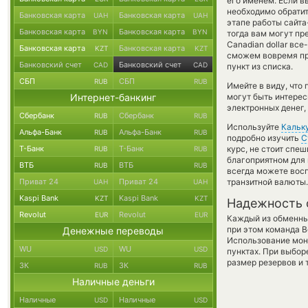
его именем. Если в
необходимо обратит
Банковская карта
Банковская карта
UAH
UAH
этапе работы сайт
Банковская карта
Банковская карта
BYN
BYN
тогда вам могут пре
Canadian dollar вс
Банковская карта
Банковская карта
KZT
KZT
сможем вовремя пр
Банковский счет
Банковский счет
CAD
CAD
пункт из списка.
СБП
СБП
RUB
RUB
Имейте в виду, что
Интернет-банкинг
могут быть интерес
электронных денег,
Сбербанк
Сбербанк
RUB
RUB
Используйте
Кальк
Альфа-Банк
Альфа-Банк
RUB
RUB
подробно изучить
С
Т-Банк
Т-Банк
курс, не стоит спе
RUB
RUB
благоприятном для 
ВТБ
ВТБ
RUB
RUB
всегда можете вос
Приват 24
Приват 24
транзитной валюты.
UAH
UAH
Kaspi Bank
Kaspi Bank
KZT
KZT
Надежность 
Revolut
Revolut
EUR
EUR
Каждый из обменны
при этом команда 
Денежные переводы
Использование мон
WU
WU
USD
USD
пунктах. При выбор
размер резервов и 
ЗК
ЗК
RUB
RUB
Наличные деньги
Наличные
Наличные
USD
USD