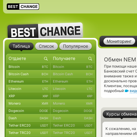
Мониторинг
Таблица
Список
Популярное
Обмен NEM 
При помощи нашег
Bitcoin
Bitcoin
BTC
BTC
Банковский счет 
Bitcoin Cash
Bitcoin Cash
BCH
BCH
внимание также и 
досконально пров
Ethereum
Ethereum
ETH
ETH
Клиентам, посеща
Litecoin
Litecoin
LTC
LTC
подробный
вид
XRP
XRP
XRP
XRP
Monero
Monero
XMR
XMR
Dogecoin
Dogecoin
DOGE
DOGE
Курсы обмена
Dash
Dash
DASH
DASH
Tether ERC20
Tether ERC20
USDT
USDT
К сожалению, на
Tether TRC20
Tether TRC20
USDT
USDT
направлением о