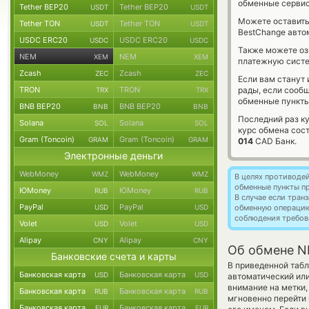
обменные сервис
Tether BEP20
Tether BEP20
USDT
USDT
Можете оставит
Tether TON
Tether TON
USDT
USDT
BestChange авто
USDC ERC20
USDC ERC20
USDC
USDC
Также можете о
NEM
NEM
XEM
XEM
платежную сист
Zcash
Zcash
ZEC
ZEC
Если вам станут
TRON
TRON
рады, если сооб
TRX
TRX
обменные пункты
BNB BEP20
BNB BEP20
BNB
BNB
Последний раз к
Solana
Solana
SOL
SOL
курс обмена сос
Gram (Toncoin)
Gram (Toncoin)
GRAM
GRAM
014
CAD Банк.
Электронные деньги
WebMoney
WebMoney
WMZ
WMZ
В целях противоде
обменные пункты п
ЮMoney
ЮMoney
RUB
RUB
В случае если тра
PayPal
PayPal
USD
USD
обменную операци
соблюдения требов
Volet
Volet
USD
USD
Alipay
Alipay
CNY
CNY
Об обмене NE
Банковские счета и карты
В приведенной табл
Банковская карта
Банковская карта
USD
USD
автоматический ил
внимание на метки,
Банковская карта
Банковская карта
RUB
RUB
мгновенно перейти 
Банковская карта
Банковская карта
EUR
EUR