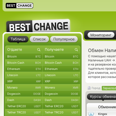
Мониторинг
Таблица
Список
Популярное
Обмен Нали
С помощью нашего
Bitcoin
Bitcoin
BTC
BTC
→
Наличные UAH
Bitcoin Cash
Bitcoin Cash
BCH
BCH
и на резервное к
тщательно прове
Ethereum
Ethereum
ETH
ETH
Для клиентов, ко
Litecoin
Litecoin
LTC
LTC
которое рассказы
XRP
XRP
XRP
XRP
Monero
Monero
XMR
XMR
Город:
Тернопол
Dogecoin
Dogecoin
DOGE
DOGE
Курсы обмена
Dash
Dash
DASH
DASH
Tether ERC20
Tether ERC20
USDT
USDT
Обменни
Tether TRC20
Tether TRC20
USDT
USDT
Kingex