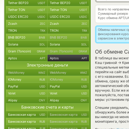
Tether BEP20
Tether BEP20
USDT
USDT
Всего по направле
Tether TON
Tether TON
USDT
USDT
Суммарный резерв
USDC ERC20
USDC ERC20
USDC
USDC
Курс обмена
APT/U
Zcash
Zcash
ZEC
ZEC
Обмены наличных с
TRON
TRON
TRX
TRX
фиксирования курс
BNB BEP20
BNB BEP20
BNB
BNB
сервисом в электр
Solana
Solana
SOL
SOL
Об обмене Ca
Gram (Toncoin)
Gram (Toncoin)
GRAM
GRAM
В таблице вы может
Aptos
Aptos
APT
APT
→
Кэш гривной
Крип
Электронные деньги
специальные метки,
перейти на сайт вы
WebMoney
WebMoney
WMZ
WMZ
с его названием. Е
ЮMoney
ЮMoney
RUB
RUB
обмена, сразу же о
автоматический о
PayPal
PayPal
USD
USD
вручную. Если же из
Volet
Volet
USD
USD
пожалуйста, поста
меры: установим п
Alipay
Alipay
CNY
CNY
Банковские счета и карты
Спешим уведомить,
обнаружить более 
Банковская карта
Банковская карта
USD
USD
вы никогда не мен
мониторинга, прост
Банковская карта
Банковская карта
RUB
RUB
Банковская карта
Банковская карта
EUR
EUR