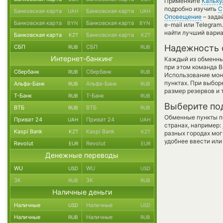
Применяйте
Кальку
подробно изучить
С
Банковская карта
Банковская карта
UAH
UAH
Оповещение
– зада
Банковская карта
Банковская карта
BYN
BYN
e-mail или Telegra
найти лучший вариа
Банковская карта
Банковская карта
KZT
KZT
Надежность 
СБП
СБП
RUB
RUB
Интернет-банкинг
Каждый из обменны
при этом команда 
Сбербанк
Сбербанк
RUB
RUB
Использование мон
пунктах. При выбор
Альфа-Банк
Альфа-Банк
RUB
RUB
размер резервов и 
Т-Банк
Т-Банк
RUB
RUB
Выберите по
ВТБ
ВТБ
RUB
RUB
Обменные пункты по
Приват 24
Приват 24
UAH
UAH
странах, например:
Kaspi Bank
Kaspi Bank
KZT
KZT
разных городах мог
удобнее ввести или
Revolut
Revolut
EUR
EUR
Денежные переводы
WU
WU
USD
USD
ЗК
ЗК
RUB
RUB
Наличные деньги
Наличные
Наличные
USD
USD
Наличные
Наличные
RUB
RUB