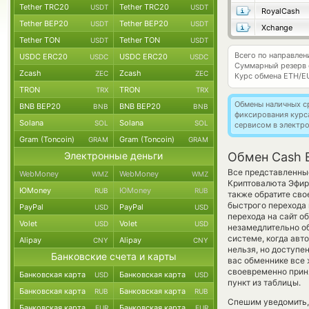
Tether TRC20
Tether TRC20
USDT
USDT
RoyalCash
Tether BEP20
Tether BEP20
USDT
USDT
Xchange
Tether TON
Tether TON
USDT
USDT
Всего по направле
USDC ERC20
USDC ERC20
USDC
USDC
Суммарный резерв
Zcash
Zcash
ZEC
ZEC
Курс обмена
ETH/E
TRON
TRON
TRX
TRX
Обмены наличных с
BNB BEP20
BNB BEP20
BNB
BNB
фиксирования курс
Solana
Solana
SOL
SOL
сервисом в электр
Gram (Toncoin)
Gram (Toncoin)
GRAM
GRAM
Электронные деньги
Обмен Cash 
Все представленные
WebMoney
WebMoney
WMZ
WMZ
Криптовалюта Эфир
ЮMoney
ЮMoney
RUB
RUB
также обратите сво
быстрого перехода 
PayPal
PayPal
USD
USD
перехода на сайт о
Volet
Volet
USD
USD
незамедлительно об
системе, когда ав
Alipay
Alipay
CNY
CNY
нельзя, но доступен
Банковские счета и карты
вас обменнике все
своевременно прин
Банковская карта
Банковская карта
USD
USD
пункт из таблицы.
Банковская карта
Банковская карта
RUB
RUB
Спешим уведомить,
Банковская карта
Банковская карта
EUR
EUR