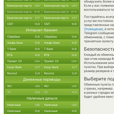
обнаружить более 
Если у вас появили
Банковская карта
Банковская карта
UAH
UAH
воспользоваться п
Банковская карта
Банковская карта
BYN
BYN
Постарайтесь всег
Банковская карта
Банковская карта
KZT
KZT
услугам постоянно
СБП
СБП
RUB
RUB
представленные наш
Оповещение
, в ко
Интернет-банкинг
Telegram сообщение
Сбербанк
Сбербанк
RUB
RUB
обменников, с пом
транзитную валюту
Альфа-Банк
Альфа-Банк
RUB
RUB
Безопасност
Т-Банк
Т-Банк
RUB
RUB
Каждый из обменны
ВТБ
ВТБ
RUB
RUB
при этом команда 
Приват 24
Приват 24
UAH
UAH
Использование мон
пунктах. При выбор
Kaspi Bank
Kaspi Bank
KZT
KZT
размер резервов и 
Revolut
Revolut
EUR
EUR
Выберите по
Денежные переводы
Обменные пункты по
WU
WU
USD
USD
странах, например:
ЗК
ЗК
RUB
RUB
в разных городах м
будет удобнее ввес
Наличные деньги
Наличные
Наличные
USD
USD
Наличные
Наличные
RUB
RUB