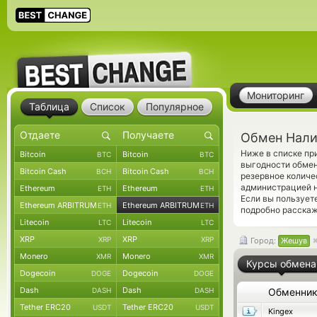
Мониторинг
Таблица
Список
Популярное
Обмен Нали
Ниже в списке п
Bitcoin
Bitcoin
BTC
BTC
выгодности обмен
Bitcoin Cash
Bitcoin Cash
BCH
BCH
резервное количе
администрацией н
Ethereum
Ethereum
ETH
ETH
Если вы пользует
Ethereum ARBITRUM
Ethereum ARBITRUM
ETH
ETH
подробно расскаж
Litecoin
Litecoin
LTC
LTC
XRP
XRP
XRP
XRP
Город:
Жешув
Monero
Monero
XMR
XMR
Курсы обмена
Dogecoin
Dogecoin
DOGE
DOGE
Dash
Dash
DASH
DASH
Обменни
Tether ERC20
Tether ERC20
USDT
USDT
Kingex