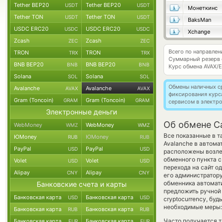
Tether BEP20
Tether BEP20
USDT
USDT
Монеткинс
Tether TON
Tether TON
USDT
USDT
BaksMan
USDC ERC20
USDC ERC20
USDC
USDC
Xchange
Zcash
Zcash
ZEC
ZEC
Всего по направле
TRON
TRON
TRX
TRX
Суммарный резерв
BNB BEP20
BNB BEP20
BNB
BNB
Курс обмена
AVAX/
Solana
Solana
SOL
SOL
Обмены наличных с
Avalanche
Avalanche
AVAX
AVAX
фиксирования курс
Gram (Toncoin)
Gram (Toncoin)
GRAM
GRAM
сервисом в электр
Электронные деньги
Об обмене Ca
WebMoney
WebMoney
WMZ
WMZ
Все показанные в 
ЮMoney
ЮMoney
RUB
RUB
Avalanche в автома
PayPal
PayPal
USD
USD
расположены возле 
обменного пункта с
Volet
Volet
USD
USD
перехода на сайт о
Alipay
Alipay
CNY
CNY
его администратору
обменника автомат
Банковские счета и карты
предложить ручной 
Банковская карта
Банковская карта
USD
USD
cryptocurrency, бу
необходимые меры: 
Банковская карта
Банковская карта
RUB
RUB
Часто получается т
Банковская карта
Банковская карта
EUR
EUR