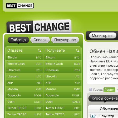
Мониторинг
Таблица
Список
Популярное
Обмен Нали
С помощью нашего
Bitcoin
Bitcoin
BTC
BTC
→
Наличные EUR
Bitcoin Cash
Bitcoin Cash
BCH
BCH
внимание и резер
тщательно прове
Ethereum
Ethereum
ETH
ETH
Если вы пользует
Litecoin
Litecoin
LTC
LTC
подробно расскаже
XRP
XRP
XRP
XRP
Monero
Monero
XMR
XMR
Город:
Париж
Dogecoin
Dogecoin
DOGE
DOGE
Курсы обмена
Dash
Dash
DASH
DASH
Tether ERC20
Tether ERC20
USDT
USDT
Обменни
Tether TRC20
Tether TRC20
USDT
USDT
EasySwap