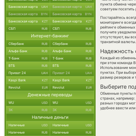
пункта обмена чере
Банковская карта
Банковская карта
UAH
UAH
советуем посетить 
Банковская карта
Банковская карта
BYN
BYN
Постарайтесь всег
Банковская карта
Банковская карта
KZT
KZT
мониторинге всегд
рейтинге обменных 
СБП
СБП
RUB
RUB
получите уведомлен
Интернет-банкинг
отсутствуют, вы в
транзитной валюты.
Сбербанк
Сбербанк
RUB
RUB
Надежность 
Альфа-Банк
Альфа-Банк
RUB
RUB
Каждый из обменны
Т-Банк
Т-Банк
RUB
RUB
при этом команда 
ВТБ
ВТБ
RUB
RUB
Использование мон
пунктах. При выбор
Приват 24
Приват 24
UAH
UAH
размер резервов и 
Kaspi Bank
Kaspi Bank
KZT
KZT
Выберите по
Revolut
Revolut
EUR
EUR
Обменные пункты по
Денежные переводы
странах, например:
WU
WU
USD
USD
разных городах мог
удобнее ввести или
ЗК
ЗК
RUB
RUB
Наличные деньги
Наличные
Наличные
USD
USD
Наличные
Наличные
RUB
RUB