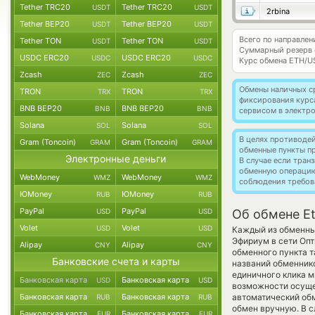
Tether TRC20
Tether TRC20
USDT
USDT
2rbina
Tether BEP20
Tether BEP20
USDT
USDT
Всего по направле
Tether TON
Tether TON
USDT
USDT
Суммарный резерв
USDC ERC20
USDC ERC20
USDC
USDC
Курс обмена
ETH/U
Zcash
Zcash
ZEC
ZEC
Обмены наличных с
TRON
TRON
TRX
TRX
фиксирования курс
BNB BEP20
BNB BEP20
BNB
BNB
сервисом в электр
Solana
Solana
SOL
SOL
В целях противоде
Gram (Toncoin)
Gram (Toncoin)
GRAM
GRAM
обменные пункты п
Электронные деньги
В случае если тра
обменную операци
WebMoney
WebMoney
WMZ
WMZ
соблюдения требов
ЮMoney
ЮMoney
RUB
RUB
PayPal
PayPal
USD
USD
Об обмене E
Volet
Volet
USD
USD
Каждый из обменных
Эфириум в сети Оп
Alipay
Alipay
CNY
CNY
обменного пункта т
Банковские счета и карты
названий обменнико
единичного клика м
Банковская карта
Банковская карта
USD
USD
возможности осущес
Банковская карта
Банковская карта
автоматический о
RUB
RUB
обмен вручную. В сл
Банковская карта
Банковская карта
EUR
EUR