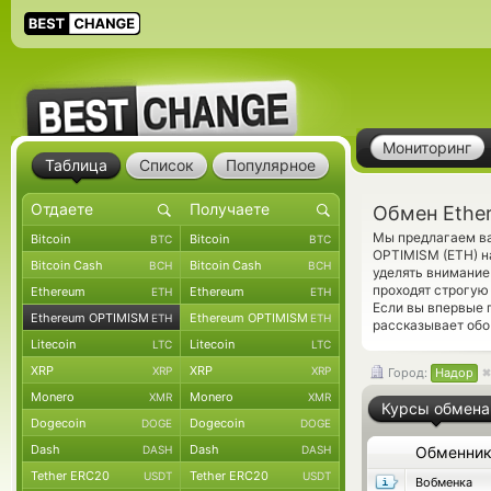
Мониторинг
Таблица
Список
Популярное
Обмен Ethe
Мы предлагаем ва
Bitcoin
Bitcoin
BTC
BTC
OPTIMISM (ETH) н
Bitcoin Cash
Bitcoin Cash
BCH
BCH
уделять внимание
проходят строгую
Ethereum
Ethereum
ETH
ETH
Если вы впервые 
Ethereum OPTIMISM
Ethereum OPTIMISM
ETH
ETH
рассказывает обо
Litecoin
Litecoin
LTC
LTC
XRP
XRP
XRP
XRP
Город:
Надор
Monero
Monero
XMR
XMR
Курсы обмена
Dogecoin
Dogecoin
DOGE
DOGE
Dash
Dash
DASH
DASH
Обменни
Tether ERC20
Tether ERC20
USDT
USDT
Вобменка