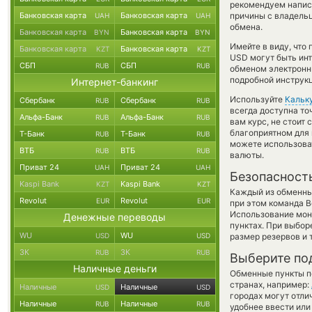
рекомендуем напис
Банковская карта
Банковская карта
причины с владельц
UAH
UAH
обмена.
Банковская карта
Банковская карта
BYN
BYN
Имейте в виду, что
Банковская карта
Банковская карта
KZT
KZT
USD могут быть инт
СБП
СБП
RUB
RUB
обменом электронны
подробной инструкц
Интернет-банкинг
Используйте
Кальк
Сбербанк
Сбербанк
RUB
RUB
всегда доступна т
Альфа-Банк
Альфа-Банк
RUB
RUB
вам курс, не стоит
благоприятном для 
Т-Банк
Т-Банк
RUB
RUB
можете использов
ВТБ
ВТБ
RUB
RUB
валюты.
Приват 24
Приват 24
UAH
UAH
Безопасност
Kaspi Bank
Kaspi Bank
KZT
KZT
Каждый из обменны
Revolut
Revolut
EUR
EUR
при этом команда 
Использование мон
Денежные переводы
пунктах. При выбор
WU
WU
USD
USD
размер резервов и 
ЗК
ЗК
RUB
RUB
Выберите по
Наличные деньги
Обменные пункты по
странах, например:
Наличные
Наличные
USD
USD
городах могут отли
Наличные
Наличные
RUB
RUB
удобнее ввести или