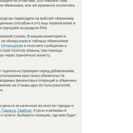
общите об этом нам. Это поможет нам
м обменника, или же временно исключить
огда вы переходите на вебсайт обменника
данным способом и это ваш первый визит в
струкцией из раздела FAQ.
аваемой суммы. В нашем мониторинге
ы не обнаружили в таблице обменников
у
Оповещение
и получите сообщение о
утствия пунктов обмена, при помощи
ов через транзитную валюту.
л тщательно проверен перед добавлением,
сполнением ими своих обязательств.
оводимых финансовых операций в обменных
имание на отзывы других пользователей,
е.
 деньги за наличные во многих городах и
,
Гданьск
,
Гамбург
. Курсы и резервы в
о пункта. Выберите локацию, где вам будет