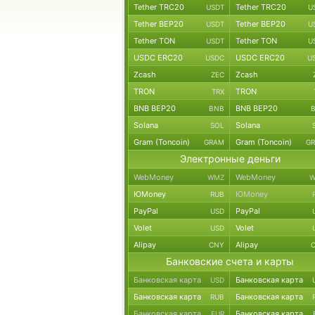
Tether TRC20
Tether TRC20
USDT
U
Tether BEP20
Tether BEP20
USDT
U
Tether TON
Tether TON
USDT
U
USDC ERC20
USDC ERC20
USDC
U
Zcash
Zcash
ZEC
TRON
TRON
TRX
BNB BEP20
BNB BEP20
BNB
Solana
Solana
SOL
Gram (Toncoin)
Gram (Toncoin)
GRAM
G
Электронные деньги
WebMoney
WebMoney
WMZ
W
ЮMoney
ЮMoney
RUB
PayPal
PayPal
USD
Volet
Volet
USD
Alipay
Alipay
CNY
Банковские счета и карты
Банковская карта
Банковская карта
USD
Банковская карта
Банковская карта
RUB
Банковская карта
Банковская карта
EUR