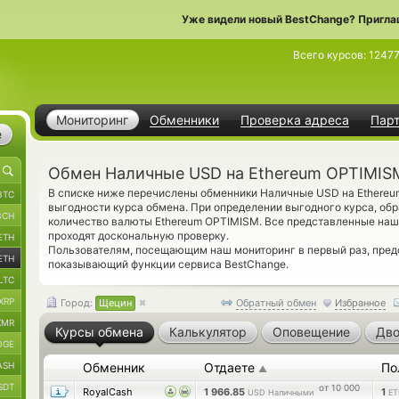
Уже видели новый BestChange? Пригла
Всего курсов:
1247
Мониторинг
Обменники
Проверка адреса
Пар
е
Обмен Наличные USD на Ethereum OPTIMIS
В списке ниже перечислены обменники Наличные USD на Ethereu
BTC
выгодности курса обмена. При определении выгодного курса, об
BCH
количество валюты Ethereum OPTIMISM. Все представленные на
проходят доскональную проверку.
ETH
Пользователям, посещающим наш мониторинг в первый раз, пре
ETH
показывающий функции сервиса BestChange.
LTC
XRP
Город:
Щецин
Обратный обмен
Избранное
XMR
Курсы обмена
Калькулятор
Оповещение
Дво
OGE
ASH
Обменник
Отдаете
По
▲
SDT
от 10 000
RoyalCash
1 966.85
1
USD Наличными
ET