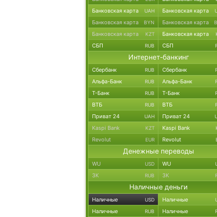
Банковская карта
Банковская карта
UAH
Банковская карта
Банковская карта
BYN
Банковская карта
Банковская карта
KZT
СБП
СБП
RUB
Интернет-банкинг
Сбербанк
Сбербанк
RUB
Альфа-Банк
Альфа-Банк
RUB
Т-Банк
Т-Банк
RUB
ВТБ
ВТБ
RUB
Приват 24
Приват 24
UAH
Kaspi Bank
Kaspi Bank
KZT
Revolut
Revolut
EUR
Денежные переводы
WU
WU
USD
ЗК
ЗК
RUB
Наличные деньги
Наличные
Наличные
USD
Наличные
Наличные
RUB