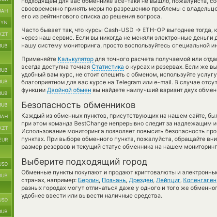
подходящем для вас обменнике все-таки не вышло, пожалуйста, со
своевременно принять меры по разрешению проблемы с владельце
UAH
его из рейтингового списка до решения вопроса.
BYN
→
Часто бывает так, что курсы Cash-USD
ETH-OP выгоднее тогда, к
KZT
через наш сервис. Если вы никогда не меняли электронные деньги 
нашу систему мониторинга, просто воспользуйтесь специальной ин
RUB
Применяйте
Калькулятор
для точного расчета получаемой или отд
всегда доступна точная
Статистика
о курсах и резервах. Если же в
RUB
удобный вам курс, не стоит спешить с обменом, используйте услуг
RUB
благоприятном для вас курсе на Telegram или e-mail. В случае отс
функции
Двойной обмен
вы найдете наилучший вариант двух обмен
RUB
Безопасность обменников
RUB
Каждый из обменных пунктов, присутствующих на нашем сайте, бы
UAH
при этом команда BestChange непрерывно следит за надлежащим и
KZT
Использование мониторинга позволяет повысить безопасность пр
пунктах. При выборе обменного пункта, пожалуйста, обращайте вн
EUR
размер резервов и текущий статус обменника на нашем мониторинг
Выберите подходящий город
USD
Обменные пункты покупают и продают криптовалюты и электронные
RUB
странах, например:
Берлин
,
Познань
,
Дрезден
,
Лейпциг
,
Копенгаген
разных городах могут отличаться даже у одного и того же обменног
удобнее ввести или вывести наличные средства.
USD
RUB