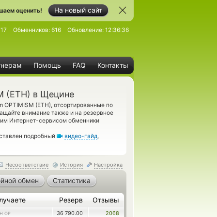
На новый сайт
шаем оценить!
717
Обменников:
616
Обновление:
12:36:36
тнерам
Помощь
FAQ
Контакты
M (ETH) в Щецине
m OPTIMISM (ETH), отсортированные по
ращайте внимание также и на резервное
шим Интернет-сервисом обменники
дставлен подробный
видео-гайд
,
Несоответствие
История
Настройка
йной обмен
Статистика
лучаете
Резерв
Отзывы
36 790.00
2068
H OP