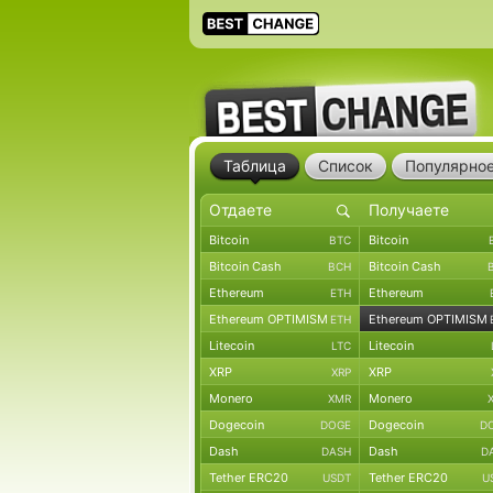
Таблица
Список
Популярно
Bitcoin
Bitcoin
BTC
Bitcoin Cash
Bitcoin Cash
BCH
Ethereum
Ethereum
ETH
Ethereum OPTIMISM
Ethereum OPTIMISM
ETH
Litecoin
Litecoin
LTC
XRP
XRP
XRP
Monero
Monero
XMR
Dogecoin
Dogecoin
DOGE
D
Dash
Dash
DASH
D
Tether ERC20
Tether ERC20
USDT
U