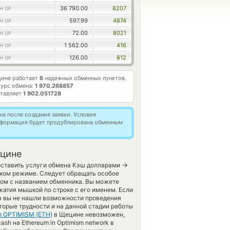
36 790.00
8207
H OP
597.99
4874
H OP
72.00
8021
H OP
1 562.00
416
H OP
126.00
812
H OP
цине работает
6
надежных обменных пунктов.
урс обмена:
1 970.268857
ставляет
1 902.051728
а после создания заявки. Условия
информация будет продублирована обменным
ецине
→
доставить услуги обмена Кэш долларами
ском режиме. Следует обращать особое
дом с названием обменника. Вы можете
жатия мышкой по строке с его именем. Если
ов вы не нашли возможности проведения
оторые трудности и на данной стадии работы
m OPTIMISM (ETH)
в Щецине невозможен,
sh на Ethereum in Optimism network в