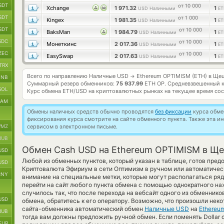
SDT
от 10 000
Xchange
1 971.32
1
USD Наличными
ET
SDT
от 1 000
Kingex
1 981.35
1
USD Наличными
ET
SDT
от 10 000
BaksMan
1 984.79
1
USD Наличными
ET
SDC
от 10 000
Монеткинс
2 017.36
1
USD Наличными
ET
ZEC
от 10 000
EasySwap
2 017.63
1
USD Наличными
ET
TRX
Всего по направлению Наличные USD
Ethereum OPTIMISM (ETH) в Ще
→
BNB
Суммарный резерв обменников:
75 937.99
ETH OP.
Средневзвешенный к
SOL
Курс обмена
ETH/USD
на криптовалютных рынках на текущее время со
RAM
Обмены наличных средств обычно проводятся
без фиксации
курса обмен
фиксирования курса смотрите на сайте обменного пункта. Также эта 
MZ
сервисом в электронном письме.
RUB
Обмен Cash USD на Ethereum OPTIMISM в Щ
USD
Любой из обменных пунктов, который указан в таблице, готов пре
USD
Криптовалюта Эфириум в сети Оптимизм в ручном или автоматиче
CNY
внимание на специальные метки, которые могут располагаться ря
перейти на сайт любого пункта обмена с помощью однократного на
случилось так, что после перехода на вебсайт одного из обменник
USD
обмена, обратитесь к его оператору. Возможно, что произошли нек
сайта-обменника автоматический обмен
Наличные USD
на
Ethereu
RUB
тогда вам должны предложить ручной обмен. Если поменять Dollar ca
EUR