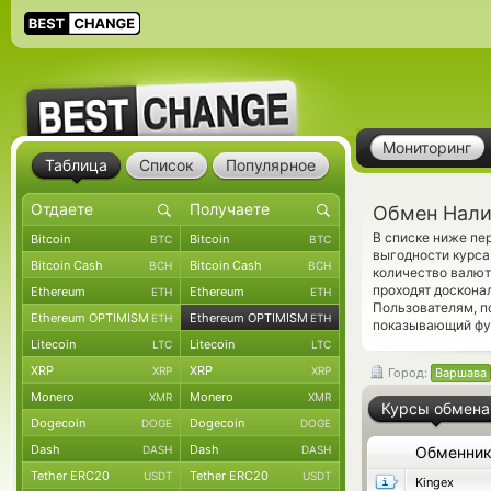
Мониторинг
Таблица
Список
Популярное
Обмен Нали
В списке ниже пе
Bitcoin
Bitcoin
BTC
BTC
выгодности курса
Bitcoin Cash
Bitcoin Cash
BCH
BCH
количество валют
проходят доскона
Ethereum
Ethereum
ETH
ETH
Пользователям, п
Ethereum OPTIMISM
Ethereum OPTIMISM
ETH
ETH
показывающий фун
Litecoin
Litecoin
LTC
LTC
XRP
XRP
XRP
XRP
Город:
Варшава
Monero
Monero
XMR
XMR
Курсы обмена
Dogecoin
Dogecoin
DOGE
DOGE
Dash
Dash
DASH
DASH
Обменни
Tether ERC20
Tether ERC20
USDT
USDT
Kingex