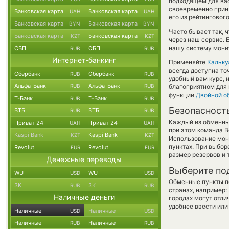
подходящем для вас
своевременно прин
Банковская карта
Банковская карта
UAH
UAH
его из рейтинговог
Банковская карта
Банковская карта
BYN
BYN
Часто бывает так, 
Банковская карта
Банковская карта
KZT
KZT
через наш сервис. 
нашу систему монит
СБП
СБП
RUB
RUB
Интернет-банкинг
Применяйте
Кальку
всегда доступна т
Сбербанк
Сбербанк
RUB
RUB
удобный вам курс, 
Альфа-Банк
Альфа-Банк
RUB
RUB
благоприятном для 
функции
Двойной о
Т-Банк
Т-Банк
RUB
RUB
Безопасност
ВТБ
ВТБ
RUB
RUB
Каждый из обменны
Приват 24
Приват 24
UAH
UAH
при этом команда 
Kaspi Bank
Kaspi Bank
KZT
KZT
Использование мон
пунктах. При выбор
Revolut
Revolut
EUR
EUR
размер резервов и 
Денежные переводы
Выберите по
WU
WU
USD
USD
Обменные пункты по
ЗК
ЗК
RUB
RUB
странах, например:
Наличные деньги
городах могут отли
удобнее ввести или
Наличные
Наличные
USD
USD
Наличные
Наличные
RUB
RUB