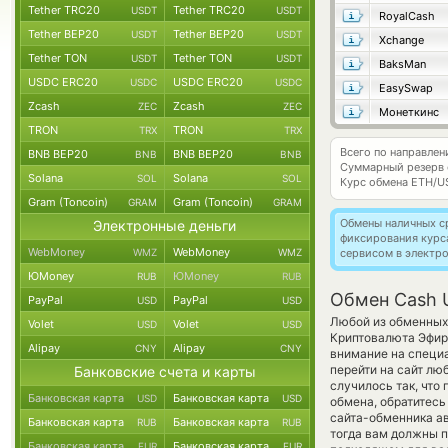
Tether TRC20
Tether TRC20
USDT
USDT
RoyalCash
Tether BEP20
Tether BEP20
USDT
USDT
Xchange
Tether TON
Tether TON
USDT
USDT
BaksMan
USDC ERC20
USDC ERC20
USDC
USDC
EasySwap
Zcash
Zcash
ZEC
ZEC
Монеткинс
TRON
TRON
TRX
TRX
Всего по направле
BNB BEP20
BNB BEP20
BNB
BNB
Суммарный резерв
Solana
Solana
SOL
SOL
Курс обмена
ETH/U
Gram (Toncoin)
Gram (Toncoin)
GRAM
GRAM
Обмены наличных с
Электронные деньги
фиксирования курс
WebMoney
WebMoney
WMZ
WMZ
сервисом в электр
ЮMoney
ЮMoney
RUB
RUB
Обмен Cash 
PayPal
PayPal
USD
USD
Любой из обменных 
Volet
Volet
USD
USD
Криптовалюта Эфир
Alipay
Alipay
CNY
CNY
внимание на специ
перейти на сайт лю
Банковские счета и карты
случилось так, что
Банковская карта
Банковская карта
USD
USD
обмена, обратитесь
сайта-обменника а
Банковская карта
Банковская карта
RUB
RUB
тогда вам должны пр
Банковская карта
Банковская карта
EUR
EUR