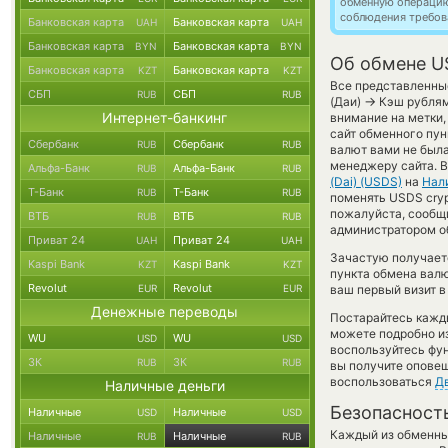
обменную операци
соблюдения требов
Банковская карта
Банковская карта
UAH
UAH
Банковская карта
Банковская карта
BYN
BYN
Об обмене U
Банковская карта
Банковская карта
KZT
KZT
Все представленны
СБП
СБП
RUB
RUB
→
(Даи)
Кэш рублям
Интернет-банкинг
внимание на метки,
сайт обменного пун
Сбербанк
Сбербанк
RUB
RUB
валют вами не был
менеджеру сайта. 
Альфа-Банк
Альфа-Банк
RUB
RUB
(Dai) (USDS)
на
Нал
Т-Банк
Т-Банк
RUB
RUB
поменять USDS cryp
пожалуйста, сообщ
ВТБ
ВТБ
RUB
RUB
администратором об
Приват 24
Приват 24
UAH
UAH
Зачастую получает
Kaspi Bank
Kaspi Bank
KZT
KZT
пункта обмена валю
Revolut
Revolut
EUR
EUR
ваш первый визит в
Денежные переводы
Постарайтесь кажд
можете подробно и
WU
WU
USD
USD
воспользуйтесь фу
ЗК
ЗК
RUB
RUB
вы получите оповещ
воспользоваться
Д
Наличные деньги
Безопасност
Наличные
Наличные
USD
USD
Каждый из обменны
Наличные
Наличные
RUB
RUB