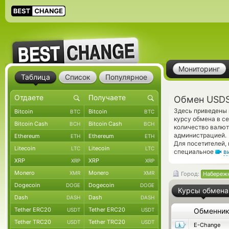
Мониторинг
Таблица
Список
Популярное
Обмен USDS
Здесь приведены 
Bitcoin
Bitcoin
BTC
BTC
курсу обмена в с
Bitcoin Cash
Bitcoin Cash
BCH
BCH
количество валют
администрацией.
Ethereum
Ethereum
ETH
ETH
Для посетителей,
Litecoin
Litecoin
LTC
LTC
специальное
в
XRP
XRP
XRP
XRP
Monero
Monero
XMR
XMR
Город:
Набереж
Dogecoin
Dogecoin
DOGE
DOGE
Курсы обмена
Dash
Dash
DASH
DASH
Tether ERC20
Tether ERC20
USDT
USDT
Обменни
Tether TRC20
Tether TRC20
USDT
USDT
E-Change