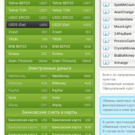
Tether BEP20
Tether BEP20
USDT
USDT
SpbWMCash
Tether TON
Tether TON
USDT
USDT
AvanChange
USDC ERC20
USDC ERC20
USDC
USDC
GoldenGate
USDS (Dai)
USDS (Dai)
USDS
USDS
MoonLight
Zcash
Zcash
ZEC
ZEC
24PayBank
TRON
TRON
TRX
TRX
ProstovCash
BNB BEP20
BNB BEP20
BNB
BNB
CrystalMone
Solana
Solana
SOL
SOL
BlaBlaMoney
Gram (Toncoin)
Gram (Toncoin)
GRAM
GRAM
Xchange
Электронные деньги
Всего по направлен
WebMoney
WebMoney
WMZ
WMZ
пунктов.
ЮMoney
ЮMoney
RUB
RUB
Суммарный резерв
Официальный курс
PayPal
PayPal
USD
USD
Volet
Volet
USD
USD
Обмены наличных с
Alipay
Alipay
CNY
CNY
фиксирования курс
сервисом в электр
Банковские счета и карты
Банковская карта
Банковская карта
USD
USD
В целях противоде
обменные пункты п
Банковская карта
Банковская карта
RUB
RUB
В случае если тра
Банковская карта
Банковская карта
EUR
EUR