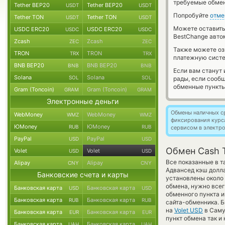
требуемые обмен
Tether BEP20
Tether BEP20
USDT
USDT
Попробуйте
отме
Tether TON
Tether TON
USDT
USDT
Можете оставит
USDC ERC20
USDC ERC20
USDC
USDC
BestChange авто
Zcash
Zcash
ZEC
ZEC
Также можете о
TRON
TRON
TRX
TRX
платежную сист
BNB BEP20
BNB BEP20
BNB
BNB
Если вам станут
Solana
Solana
SOL
SOL
рады, если сооб
обменные пункты
Gram (Toncoin)
Gram (Toncoin)
GRAM
GRAM
Электронные деньги
Обмены наличных с
WebMoney
WebMoney
WMZ
WMZ
фиксирования курс
ЮMoney
ЮMoney
RUB
RUB
сервисом в электр
PayPal
PayPal
USD
USD
Обмен Cash T
Volet
Volet
USD
USD
Все показанные в т
Alipay
Alipay
CNY
CNY
Адвансед кэш долла
Банковские счета и карты
установлены около 
обмена, нужно всег
Банковская карта
Банковская карта
USD
USD
обменного пункта и
Банковская карта
Банковская карта
RUB
RUB
сайта-обменника. Б
на
Volet USD
в Саму
Банковская карта
Банковская карта
EUR
EUR
пункт обмена так и 
Банковская карта
Банковская карта
UAH
UAH