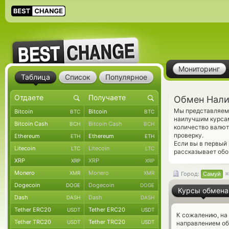
Мониторинг
Таблица
Список
Популярное
Обмен Нали
Мы представляем 
Bitcoin
Bitcoin
BTC
BTC
наилучшим курсам
Bitcoin Cash
Bitcoin Cash
BCH
BCH
количество валют
проверку.
Ethereum
Ethereum
ETH
ETH
Если вы в первый
Litecoin
Litecoin
LTC
LTC
рассказывает обо
XRP
XRP
XRP
XRP
Monero
Monero
XMR
XMR
Город:
Самуй
Dogecoin
Dogecoin
DOGE
DOGE
Курсы обмена
Dash
Dash
DASH
DASH
Tether ERC20
Tether ERC20
USDT
USDT
К сожалению, на
Tether TRC20
Tether TRC20
USDT
USDT
направлением о