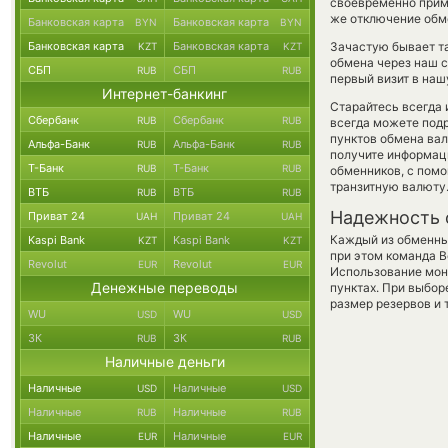
своевременно прим
же отключение обме
Банковская карта
Банковская карта
BYN
BYN
Банковская карта
Банковская карта
Зачастую бывает т
KZT
KZT
обмена через наш с
СБП
СБП
RUB
RUB
первый визит в наш
Интернет-банкинг
Старайтесь всегда
Сбербанк
Сбербанк
RUB
RUB
всегда можете под
пунктов обмена вал
Альфа-Банк
Альфа-Банк
RUB
RUB
получите информаци
Т-Банк
Т-Банк
RUB
RUB
обменников, с пом
транзитную валюту
ВТБ
ВТБ
RUB
RUB
Надежность 
Приват 24
Приват 24
UAH
UAH
Каждый из обменны
Kaspi Bank
Kaspi Bank
KZT
KZT
при этом команда 
Revolut
Revolut
EUR
EUR
Использование мон
Денежные переводы
пунктах. При выбор
размер резервов и 
WU
WU
USD
USD
ЗК
ЗК
RUB
RUB
Наличные деньги
Наличные
Наличные
USD
USD
Наличные
Наличные
RUB
RUB
Наличные
Наличные
EUR
EUR